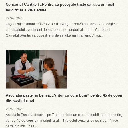
Concertul Caritabil „Pentru ca poveștile triste să aibă un final
fericit!“ la a VII-a ediție
29 Sep 2023
Organizația Umanitară CONCORDIA organizează cea de-a VII-a ediție a
principalului eveniment de strângere de fonduri al anului, Concertul
Caritabil „Pentru ca poveștile triste să aibă un final fericit!“, joi,...
Asociația pastel și Lensa: „Viitor cu ochi buni” pentru 45 de copii
din mediul rural
29 Sep 2023
Asociația Pastel a deschis pe 7 septembrie un cabinet mobil de optometrie,
pentru 45 de copii din mediul rural. Proiectul „Viitorul cu ochi buni” face
parte din misiunea...