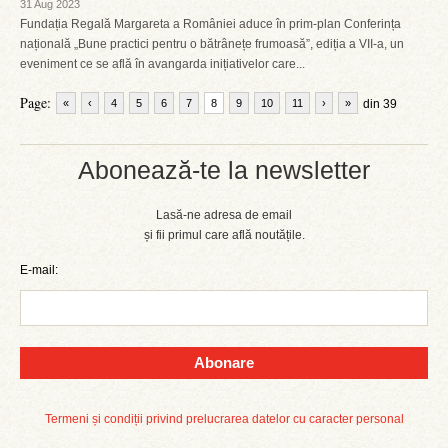
31 Aug 2023
Fundația Regală Margareta a României aduce în prim-plan Conferința
națională „Bune practici pentru o bătrânețe frumoasă”, ediția a VII-a, un
eveniment ce se află în avangarda inițiativelor care...
Page:
«
‹
4
5
6
7
8
9
10
11
›
»
din 39
Abonează-te la newsletter
Lasă-ne adresa de email
și fii primul care află noutățile.
E-mail:
Abonare
Termeni și condiții privind prelucrarea datelor cu caracter personal