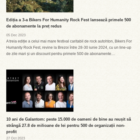
Ediția a 3-a Bikers For Humanity Rock Fest lansează primele 500
de abonamente la preț redus
05 Dec 2023
A treia ediție a celui mai mare festival caritabil de rock autohton, Bikers For
Humanity Rock Fest, revine la Brezoi între 28-30 iunie 2024, cu un line-up
de zile mari și un discount pentru primele 500 de abonamente....
10 ani de Galantom: peste 15.000 de oameni de bine au reușit să
strângă 27.8 de milioane de lei pentru 500 de organizații non-
profit
27 Oct 2023