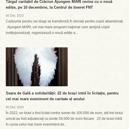
Târgul caritabil de Crăciun Ajungem MARI revine cu o nouă
ediție, pe 10 decembrie, la Centrul de tineret FNT
05 Dec 2023
Cadourile pentru cei dragi se transformă în donații pentru copiii abandonați
Ajungem MARI, cel mai mare program naţional care sprijină copiii
instituționalizați, organizează o nouă ediție a...
Seara de Gală a solidarității: 22 de brazi intră în licitație, pentru
cel mai mare eveniment de caritate al anului
05 Dec 2023
În 2022, un brad a fost licitat contra sumei de 100.000 de euro, alți trei brazi
unicat au fost adjudecați cu peste 50.000 de euro fiecare 22 de brazi intră
în cursa celui mai mare eveniment de...