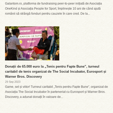
Galantom.ro, platforma de fundraising peer-to-peer inițiată de Asociația
OneKind și Asociația People for Sport, împlinește 10 ani de când ajută
românii să strângă fonduri pentru cauzele în care cred. De la...
Donații de 65.000 euro la „Tenis pentru Fapte Bune”, turneul
caritabil de tenis organizat de The Social Incubator, Eurosport și
Warner Bros. Discovery
29 Sep 2023
Game, set și viitor! Turneul caritabil „Tenis pentru Fapte Bune”, organizat de
Asociația The Social Incubator în parteneriat cu Eurosport și Warner Bros.
Discovery, a adunat donații în valoare de...