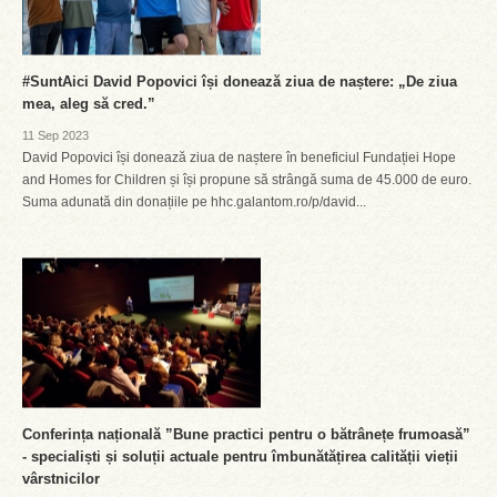
#SuntAici David Popovici își donează ziua de naștere: „De ziua
mea, aleg să cred.”
11 Sep 2023
David Popovici își donează ziua de naștere în beneficiul Fundației Hope
and Homes for Children și își propune să strângă suma de 45.000 de euro.
Suma adunată din donațiile pe hhc.galantom.ro/p/david...
Conferința națională ”Bune practici pentru o bătrânețe frumoasă”
- specialiști și soluții actuale pentru îmbunătățirea calității vieții
vârstnicilor