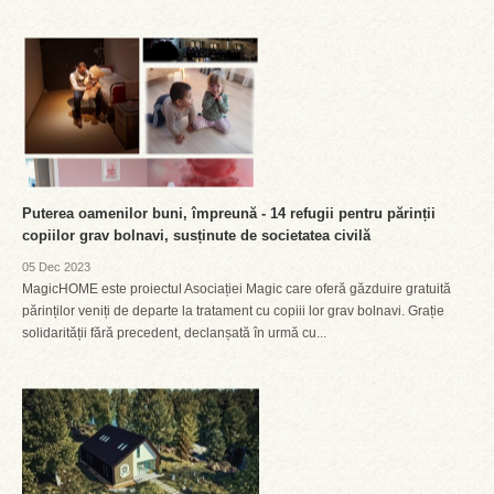
Puterea oamenilor buni, împreună - 14 refugii pentru părinții
copiilor grav bolnavi, susținute de societatea civilă
05 Dec 2023
MagicHOME este proiectul Asociației Magic care oferă găzduire gratuită
părinților veniți de departe la tratament cu copiii lor grav bolnavi. Grație
solidarității fără precedent, declanșată în urmă cu...