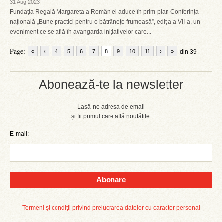
31 Aug 2023
Fundația Regală Margareta a României aduce în prim-plan Conferința
națională „Bune practici pentru o bătrânețe frumoasă”, ediția a VII-a, un
eveniment ce se află în avangarda inițiativelor care...
Page:
«
‹
4
5
6
7
8
9
10
11
›
»
din 39
Abonează-te la newsletter
Lasă-ne adresa de email
și fii primul care află noutățile.
E-mail:
Abonare
Termeni și condiții privind prelucrarea datelor cu caracter personal