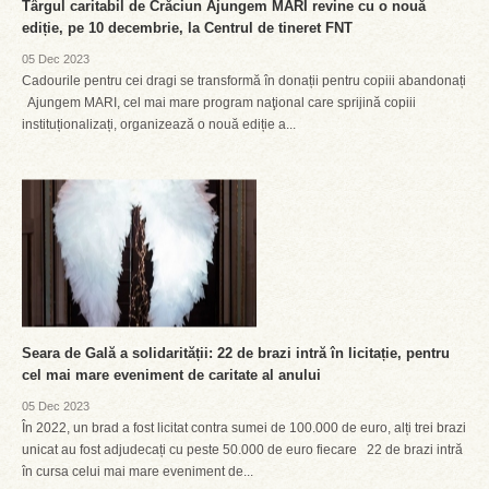
Târgul caritabil de Crăciun Ajungem MARI revine cu o nouă
ediție, pe 10 decembrie, la Centrul de tineret FNT
05 Dec 2023
Cadourile pentru cei dragi se transformă în donații pentru copiii abandonați
Ajungem MARI, cel mai mare program naţional care sprijină copiii
instituționalizați, organizează o nouă ediție a...
Seara de Gală a solidarității: 22 de brazi intră în licitație, pentru
cel mai mare eveniment de caritate al anului
05 Dec 2023
În 2022, un brad a fost licitat contra sumei de 100.000 de euro, alți trei brazi
unicat au fost adjudecați cu peste 50.000 de euro fiecare 22 de brazi intră
în cursa celui mai mare eveniment de...