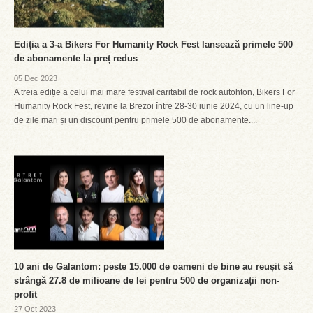
Ediția a 3-a Bikers For Humanity Rock Fest lansează primele 500
de abonamente la preț redus
05 Dec 2023
A treia ediție a celui mai mare festival caritabil de rock autohton, Bikers For
Humanity Rock Fest, revine la Brezoi între 28-30 iunie 2024, cu un line-up
de zile mari și un discount pentru primele 500 de abonamente....
10 ani de Galantom: peste 15.000 de oameni de bine au reușit să
strângă 27.8 de milioane de lei pentru 500 de organizații non-
profit
27 Oct 2023