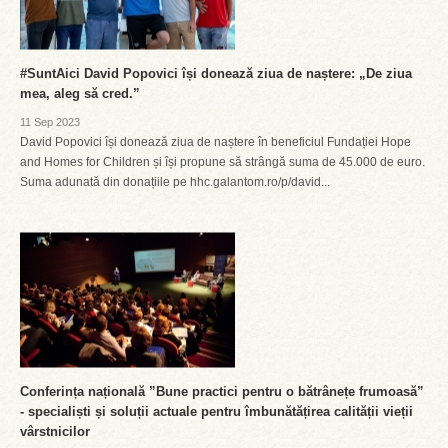
#SuntAici David Popovici își donează ziua de naștere: „De ziua
mea, aleg să cred.”
11 Sep 2023
David Popovici își donează ziua de naștere în beneficiul Fundației Hope
and Homes for Children și își propune să strângă suma de 45.000 de euro.
Suma adunată din donațiile pe hhc.galantom.ro/p/david...
Conferința națională ”Bune practici pentru o bătrânețe frumoasă”
- specialiști și soluții actuale pentru îmbunătățirea calității vieții
vârstnicilor