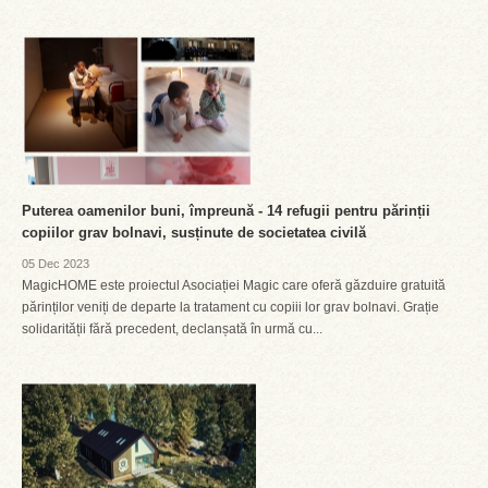
Puterea oamenilor buni, împreună - 14 refugii pentru părinții
copiilor grav bolnavi, susținute de societatea civilă
05 Dec 2023
MagicHOME este proiectul Asociației Magic care oferă găzduire gratuită
părinților veniți de departe la tratament cu copiii lor grav bolnavi. Grație
solidarității fără precedent, declanșată în urmă cu...