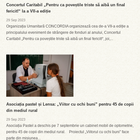
Concertul Caritabil „Pentru ca poveștile triste să aibă un final
fericit!“ la a VII-a ediție
29 Sep 2023
Organizația Umanitară CONCORDIA organizează cea de-a VII-a ediție a
principalului eveniment de strângere de fonduri al anului, Concertul
Caritabil „Pentru ca poveștile triste să aibă un final fericit!“, joi,...
Asociația pastel și Lensa: „Viitor cu ochi buni” pentru 45 de copii
din mediul rural
29 Sep 2023
Asociația Pastel a deschis pe 7 septembrie un cabinet mobil de optometrie,
pentru 45 de copii din mediul rural. Proiectul „Viitorul cu ochi buni” face
parte din misiunea...