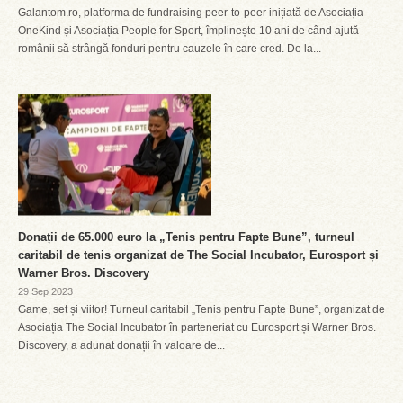
Galantom.ro, platforma de fundraising peer-to-peer inițiată de Asociația
OneKind și Asociația People for Sport, împlinește 10 ani de când ajută
românii să strângă fonduri pentru cauzele în care cred. De la...
Donații de 65.000 euro la „Tenis pentru Fapte Bune”, turneul
caritabil de tenis organizat de The Social Incubator, Eurosport și
Warner Bros. Discovery
29 Sep 2023
Game, set și viitor! Turneul caritabil „Tenis pentru Fapte Bune”, organizat de
Asociația The Social Incubator în parteneriat cu Eurosport și Warner Bros.
Discovery, a adunat donații în valoare de...