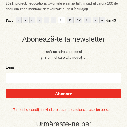
2021, proiectul educațional „Muntele e șansa ta!”, în cadrul căruia 100 de
tineri din zone montane defavorizate au fost încurajați...
Page:
«
‹
6
7
8
9
10
11
12
13
›
»
din 43
Abonează-te la newsletter
Lasă-ne adresa de email
și fii primul care află noutățile.
E-mail:
Abonare
Termeni și condiții privind prelucrarea datelor cu caracter personal
Urmărește-ne pe: