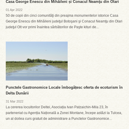
Casa George Enescu din Mihăileni și Conacul Neamţu din Olari
01 Apr 2022
50 de copii din cinci comunităţi din preajma monumentelor istorice Casa
George Enescu din Mihăileni judeţul Botoşani şi Conacul Neamţu din Olari
judeţul Olt vor primi înaintea sărbătorilor de Paşte kituri de...
Punctele Gastronomice Locale îmbogățesc oferta de ecoturism în
Delta Dunării
31 Mar 2022
La cererea locuitorilor Deltei, Asociația Ivan Patzaichin-Mila 23, în
parteneriat cu Agenția Națională a Zonei Montane, începe astăzi la Tulcea,
un al doilea curs gratuit de administrare a Punctelor Gastronomice...