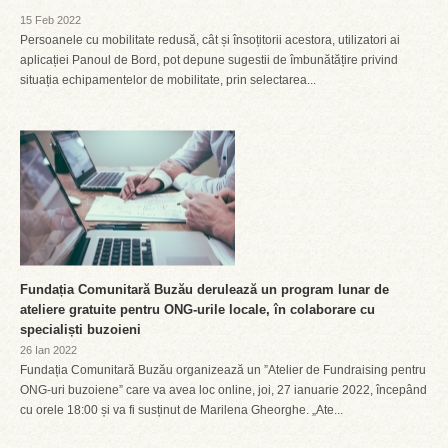
15 Feb 2022
Persoanele cu mobilitate redusă, cât și însoțitorii acestora, utilizatori ai
aplicației Panoul de Bord, pot depune sugestii de îmbunătățire privind
situația echipamentelor de mobilitate, prin selectarea...
Fundația Comunitară Buzău derulează un program lunar de
ateliere gratuite pentru ONG-urile locale, în colaborare cu
specialiști buzoieni
26 Ian 2022
Fundația Comunitară Buzău organizează un ”Atelier de Fundraising pentru
ONG-uri buzoiene” care va avea loc online, joi, 27 ianuarie 2022, începând
cu orele 18:00 și va fi susținut de Marilena Gheorghe. „Ate...