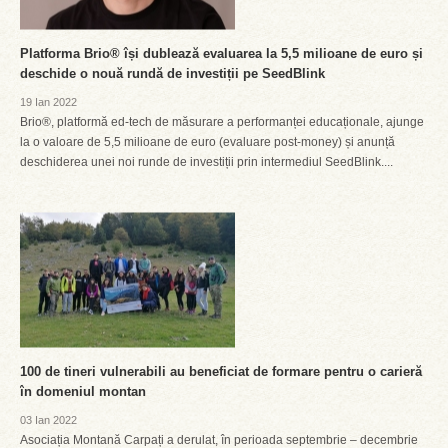
Platforma Brio® își dublează evaluarea la 5,5 milioane de euro și
deschide o nouă rundă de investiții pe SeedBlink
19 Ian 2022
Brio®, platformă ed-tech de măsurare a performanței educaționale, ajunge
la o valoare de 5,5 milioane de euro (evaluare post-money) și anunță
deschiderea unei noi runde de investiții prin intermediul SeedBlink....
100 de tineri vulnerabili au beneficiat de formare pentru o carieră
în domeniul montan
03 Ian 2022
Asociația Montană Carpați a derulat, în perioada septembrie – decembrie