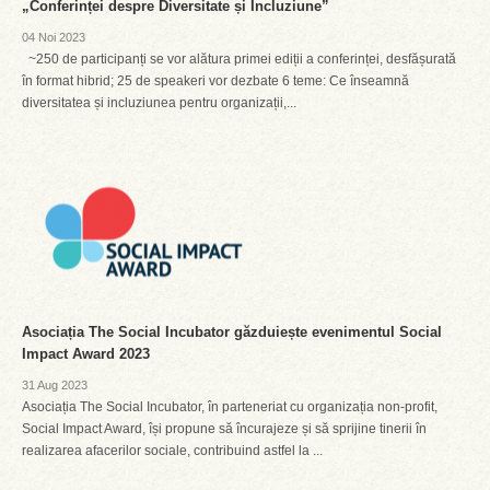
„Conferinței despre Diversitate și Incluziune”
04 Noi 2023
~250 de participanți se vor alătura primei ediții a conferinței, desfășurată
în format hibrid; 25 de speakeri vor dezbate 6 teme: Ce înseamnă
diversitatea și incluziunea pentru organizații,...
Asociația The Social Incubator găzduiește evenimentul Social
Impact Award 2023
31 Aug 2023
Asociația The Social Incubator, în parteneriat cu organizația non-profit,
Social Impact Award, își propune să încurajeze și să sprijine tinerii în
realizarea afacerilor sociale, contribuind astfel la ...