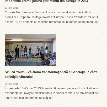
importante premii pentru patrimoniu din Europa în 2023
13 Iun 2023
Comisia Europeană și Europa Nostra au anunțat astăzi câștigătorii
premiilor European Heritage Awards / Europa Nostra Awards 2023. Anul
acesta, 30 de proiecte cu realizări remarcabile în domeniul patrimoniului,...
Skilled Youth – călătoria transformațională a Generației Z către
abilitățile viitorului
06 Iun 2023
În perioada 15-25 mai 2023, tineri din 6 țări europene au fost inițiați într-o
experiență de învățare multiculturală în timpul căreia s-au familiarizat cu 6
dintre cele mai importante abilități ale...