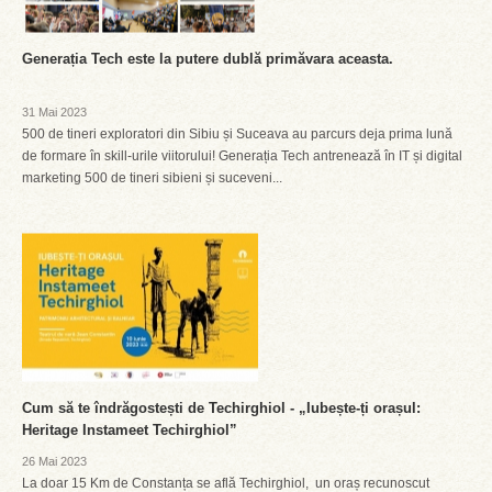
Generația Tech este la putere dublă primăvara aceasta.
31 Mai 2023
500 de tineri exploratori din Sibiu și Suceava au parcurs deja prima lună
de formare în skill-urile viitorului! Generația Tech antrenează în IT și digital
marketing 500 de tineri sibieni și suceveni...
Cum să te îndrăgostești de Techirghiol - „Iubește-ți orașul:
Heritage Instameet Techirghiol”
26 Mai 2023
La doar 15 Km de Constanța se află Techirghiol, un oraș recunoscut