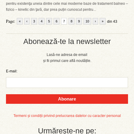
pentru existenţa uneia dintre cele mai moderne baze de tratament balneo –
fizico – kinetic din ţară, dar prea puțin cunoscut pentru...
Page:
«
‹
3
4
5
6
7
8
9
10
›
»
din 43
Abonează-te la newsletter
Lasă-ne adresa de email
și fii primul care află noutățile.
E-mail:
Abonare
Termeni și condiții privind prelucrarea datelor cu caracter personal
Urmărește-ne pe: