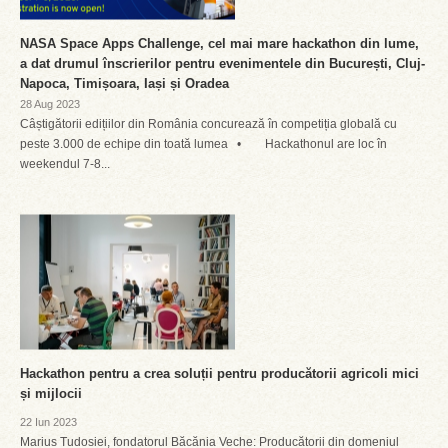
NASA Space Apps Challenge, cel mai mare hackathon din lume,
a dat drumul înscrierilor pentru evenimentele din București, Cluj-
Napoca, Timișoara, Iași și Oradea
28 Aug 2023
Câștigătorii edițiilor din România concurează în competiția globală cu
peste 3.000 de echipe din toată lumea • Hackathonul are loc în
weekendul 7-8...
Hackathon pentru a crea soluții pentru producătorii agricoli mici
și mijlocii
22 Iun 2023
Marius Tudosiei, fondatorul Băcănia Veche: Producătorii din domeniul