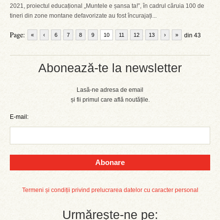
2021, proiectul educațional „Muntele e șansa ta!”, în cadrul căruia 100 de
tineri din zone montane defavorizate au fost încurajați...
Page:
«
‹
6
7
8
9
10
11
12
13
›
»
din 43
Abonează-te la newsletter
Lasă-ne adresa de email
și fii primul care află noutățile.
E-mail:
Abonare
Termeni și condiții privind prelucrarea datelor cu caracter personal
Urmărește-ne pe: