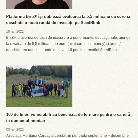
Platforma Brio® își dublează evaluarea la 5,5 milioane de euro și
deschide o nouă rundă de investiții pe SeedBlink
19 Ian 2022
Brio®, platformă ed-tech de măsurare a performanței educaționale, ajunge
la o valoare de 5,5 milioane de euro (evaluare post-money) și anunță
deschiderea unei noi runde de investiții prin intermediul SeedBlink....
100 de tineri vulnerabili au beneficiat de formare pentru o carieră
în domeniul montan
03 Ian 2022
Asociația Montană Carpați a derulat, în perioada septembrie – decembrie