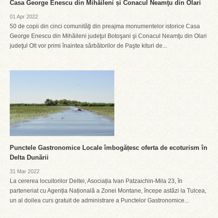
Casa George Enescu din Mihăileni și Conacul Neamţu din Olari
01 Apr 2022
50 de copii din cinci comunităţi din preajma monumentelor istorice Casa
George Enescu din Mihăileni judeţul Botoşani şi Conacul Neamţu din Olari
judeţul Olt vor primi înaintea sărbătorilor de Paşte kituri de...
Punctele Gastronomice Locale îmbogățesc oferta de ecoturism în
Delta Dunării
31 Mar 2022
La cererea locuitorilor Deltei, Asociația Ivan Patzaichin-Mila 23, în
parteneriat cu Agenția Națională a Zonei Montane, începe astăzi la Tulcea,
un al doilea curs gratuit de administrare a Punctelor Gastronomice...