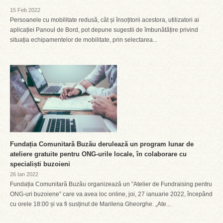
15 Feb 2022
Persoanele cu mobilitate redusă, cât și însoțitorii acestora, utilizatori ai
aplicației Panoul de Bord, pot depune sugestii de îmbunătățire privind
situația echipamentelor de mobilitate, prin selectarea...
Fundația Comunitară Buzău derulează un program lunar de
ateliere gratuite pentru ONG-urile locale, în colaborare cu
specialiști buzoieni
26 Ian 2022
Fundația Comunitară Buzău organizează un ”Atelier de Fundraising pentru
ONG-uri buzoiene” care va avea loc online, joi, 27 ianuarie 2022, începând
cu orele 18:00 și va fi susținut de Marilena Gheorghe. „Ate...