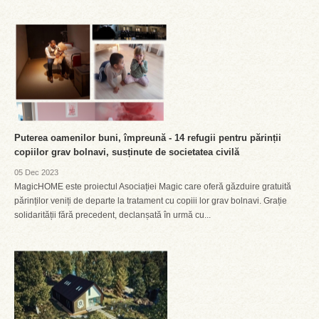
Puterea oamenilor buni, împreună - 14 refugii pentru părinții
copiilor grav bolnavi, susținute de societatea civilă
05 Dec 2023
MagicHOME este proiectul Asociației Magic care oferă găzduire gratuită
părinților veniți de departe la tratament cu copiii lor grav bolnavi. Grație
solidarității fără precedent, declanșată în urmă cu...