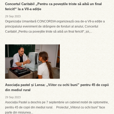
Concertul Caritabil „Pentru ca poveștile triste să aibă un final
fericit!“ la a VII-a ediție
29 Sep 2023
Organizația Umanitară CONCORDIA organizează cea de-a VII-a ediție a
principalului eveniment de strângere de fonduri al anului, Concertul
Caritabil „Pentru ca poveștile triste să aibă un final fericit!“, joi,...
Asociația pastel și Lensa: „Viitor cu ochi buni” pentru 45 de copii
din mediul rural
29 Sep 2023
Asociația Pastel a deschis pe 7 septembrie un cabinet mobil de optometrie,
pentru 45 de copii din mediul rural. Proiectul „Viitorul cu ochi buni” face
parte din misiunea...