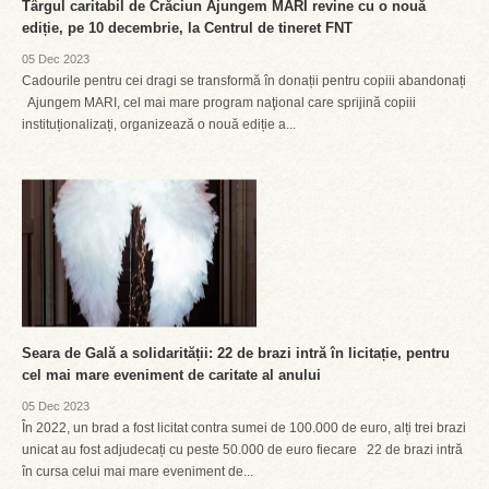
Târgul caritabil de Crăciun Ajungem MARI revine cu o nouă
ediție, pe 10 decembrie, la Centrul de tineret FNT
05 Dec 2023
Cadourile pentru cei dragi se transformă în donații pentru copiii abandonați
Ajungem MARI, cel mai mare program naţional care sprijină copiii
instituționalizați, organizează o nouă ediție a...
Seara de Gală a solidarității: 22 de brazi intră în licitație, pentru
cel mai mare eveniment de caritate al anului
05 Dec 2023
În 2022, un brad a fost licitat contra sumei de 100.000 de euro, alți trei brazi
unicat au fost adjudecați cu peste 50.000 de euro fiecare 22 de brazi intră
în cursa celui mai mare eveniment de...