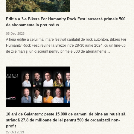
Ediția a 3-a Bikers For Humanity Rock Fest lansează primele 500
de abonamente la preț redus
05 Dec 2023
A treia ediție a celui mai mare festival caritabil de rock autohton, Bikers For
Humanity Rock Fest, revine la Brezoi între 28-30 iunie 2024, cu un line-up
de zile mari și un discount pentru primele 500 de abonamente....
10 ani de Galantom: peste 15.000 de oameni de bine au reușit să
strângă 27.8 de milioane de lei pentru 500 de organizații non-
profit
27 Oct 2023