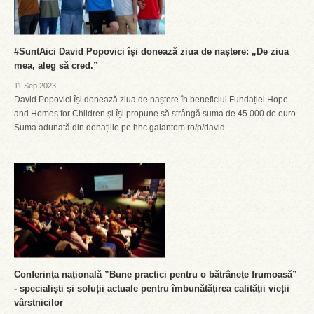
#SuntAici David Popovici își donează ziua de naștere: „De ziua
mea, aleg să cred.”
11 Sep 2023
David Popovici își donează ziua de naștere în beneficiul Fundației Hope
and Homes for Children și își propune să strângă suma de 45.000 de euro.
Suma adunată din donațiile pe hhc.galantom.ro/p/david...
Conferința națională ”Bune practici pentru o bătrânețe frumoasă”
- specialiști și soluții actuale pentru îmbunătățirea calității vieții
vârstnicilor