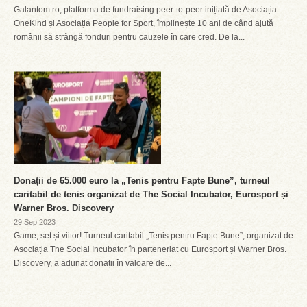
Galantom.ro, platforma de fundraising peer-to-peer inițiată de Asociația
OneKind și Asociația People for Sport, împlinește 10 ani de când ajută
românii să strângă fonduri pentru cauzele în care cred. De la...
Donații de 65.000 euro la „Tenis pentru Fapte Bune”, turneul
caritabil de tenis organizat de The Social Incubator, Eurosport și
Warner Bros. Discovery
29 Sep 2023
Game, set și viitor! Turneul caritabil „Tenis pentru Fapte Bune”, organizat de
Asociația The Social Incubator în parteneriat cu Eurosport și Warner Bros.
Discovery, a adunat donații în valoare de...