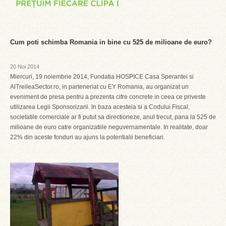
Cum poti schimba Romania in bine cu 525 de milioane de euro?
20 Noi 2014
Miercuri, 19 noiembrie 2014, Fundatia HOSPICE Casa Sperantei si
AlTreileaSector.ro, in parteneriat cu EY Romania, au organizat un
eveniment de presa pentru a prezenta cifre concrete in ceea ce priveste
utilizarea Legii Sponsorizarii. In baza acesteia si a Codului Fiscal,
societatile comerciale ar fi putut sa directioneze, anul trecut, pana la 525 de
milioane de euro catre organizatiile neguvernamentale. In realitate, doar
22% din aceste fonduri au ajuns la potentialii beneficiari.