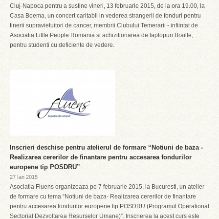
Cluj-Napoca pentru a sustine vineri, 13 februarie 2015, de la ora 19.00, la
Casa Boema, un concert caritabil in vederea strangerii de fonduri pentru
tinerii supravietuitori de cancer, membrii Clubului Temerarii - infiintat de
Asociatia Little People Romania si achizitionarea de laptopuri Braille,
pentru studenti cu deficiente de vedere.
Inscrieri deschise pentru atelierul de formare “Notiuni de baza -
Realizarea cererilor de finantare pentru accesarea fondurilor
europene tip POSDRU”
27 Ian 2015
Asociatia Fluens organizeaza pe 7 februarie 2015, la Bucuresti, un atelier
de formare cu tema “Notiuni de baza- Realizarea cererilor de finantare
pentru accesarea fondurilor europene tip POSDRU (Programul Operational
Sectorial Dezvoltarea Resurselor Umane)”. Inscrierea la acest curs este