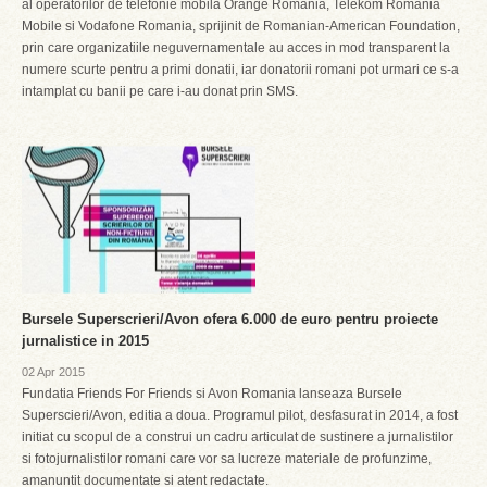
al operatorilor de telefonie mobila Orange Romania, Telekom Romania
Mobile si Vodafone Romania, sprijinit de Romanian-American Foundation,
prin care organizatiile neguvernamentale au acces in mod transparent la
numere scurte pentru a primi donatii, iar donatorii romani pot urmari ce s-a
intamplat cu banii pe care i-au donat prin SMS.
Bursele Superscrieri/Avon ofera 6.000 de euro pentru proiecte
jurnalistice in 2015
02 Apr 2015
Fundatia Friends For Friends si Avon Romania lanseaza Bursele
Superscieri/Avon, editia a doua. Programul pilot, desfasurat in 2014, a fost
initiat cu scopul de a construi un cadru articulat de sustinere a jurnalistilor
si fotojurnalistilor romani care vor sa lucreze materiale de profunzime,
amanuntit documentate si atent redactate.