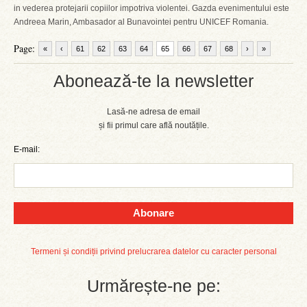
in vederea protejarii copiilor impotriva violentei. Gazda evenimentului este
Andreea Marin, Ambasador al Bunavointei pentru UNICEF Romania.
Page:
«
‹
61
62
63
64
65
66
67
68
›
»
Abonează-te la newsletter
Lasă-ne adresa de email
și fii primul care află noutățile.
E-mail:
Abonare
Termeni și condiții privind prelucrarea datelor cu caracter personal
Urmărește-ne pe: