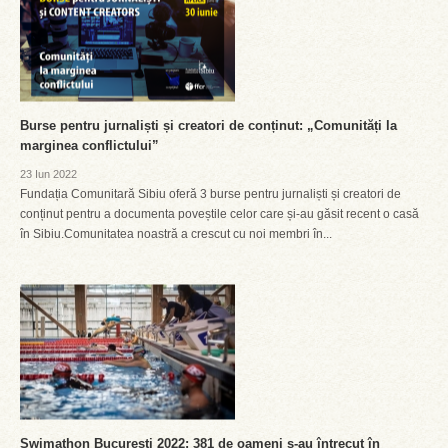
Burse pentru jurnaliști și creatori de conținut: „Comunități la
marginea conflictului”
23 Iun 2022
Fundația Comunitară Sibiu oferă 3 burse pentru jurnaliști și creatori de
conținut pentru a documenta poveștile celor care și-au găsit recent o casă
în Sibiu.Comunitatea noastră a crescut cu noi membri în...
Swimathon București 2022: 381 de oameni s-au întrecut în