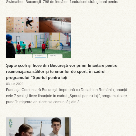
Swimathon București. 798 de înotători-fundraiseri strâng bani pentru...
Șapte școli și licee din București vor primi finanțare pentru
reamenajarea sălilor și terenurilor de sport, în cadrul
programului ”Sportul pentru toți
03 Iun 2022
Fundația Comunitară București, împreună cu Decathlon România, anunță
cele 7 școli și licee finanțate în cadrul „Sportul pentru toți”, programul care
pune în mișcare anul acesta comunități din 3...