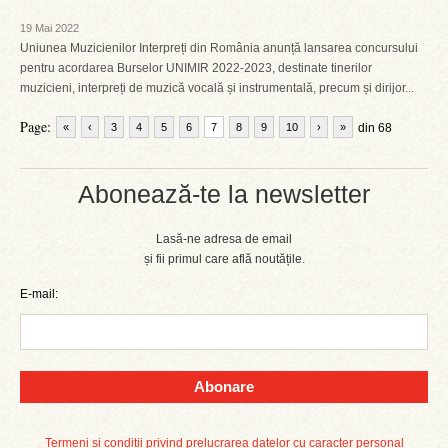
19 Mai 2022
Uniunea Muzicienilor Interpreți din România anunță lansarea concursului
pentru acordarea Burselor UNIMIR 2022-2023, destinate tinerilor
muzicieni, interpreți de muzică vocală și instrumentală, precum și dirijor...
Page:
«
‹
3
4
5
6
7
8
9
10
›
»
din 68
Abonează-te la newsletter
Lasă-ne adresa de email
și fii primul care află noutățile.
E-mail:
Abonare
Termeni și condiții privind prelucrarea datelor cu caracter personal