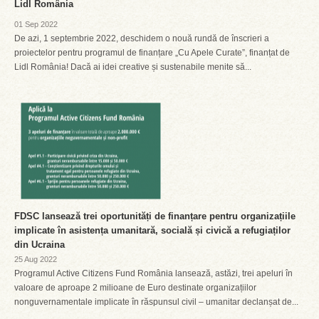
Lidl România
01 Sep 2022
De azi, 1 septembrie 2022, deschidem o nouă rundă de înscrieri a
proiectelor pentru programul de finanțare „Cu Apele Curate”, finanțat de
Lidl România! Dacă ai idei creative și sustenabile menite să...
FDSC lansează trei oportunități de finanțare pentru organizațiile
implicate în asistența umanitară, socială și civică a refugiaților
din Ucraina
25 Aug 2022
Programul Active Citizens Fund România lansează, astăzi, trei apeluri în
valoare de aproape 2 milioane de Euro destinate organizațiilor
nonguvernamentale implicate în răspunsul civil – umanitar declanșat de...