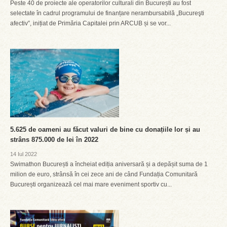
Peste 40 de proiecte ale operatorilor culturali din București au fost
selectate în cadrul programului de finanțare nerambursabilă „Bucureşti
afectiv”, inițiat de Primăria Capitalei prin ARCUB și se vor...
5.625 de oameni au făcut valuri de bine cu donațiile lor și au
strâns 875.000 de lei în 2022
14 Iul 2022
Swimathon București a încheiat ediția aniversară și a depășit suma de 1
milion de euro, strânsă în cei zece ani de când Fundația Comunitară
București organizează cel mai mare eveniment sportiv cu...