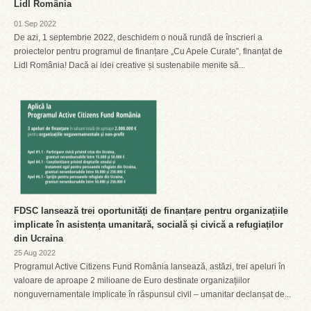
Lidl România
01 Sep 2022
De azi, 1 septembrie 2022, deschidem o nouă rundă de înscrieri a
proiectelor pentru programul de finanțare „Cu Apele Curate”, finanțat de
Lidl România! Dacă ai idei creative și sustenabile menite să...
FDSC lansează trei oportunități de finanțare pentru organizațiile
implicate în asistența umanitară, socială și civică a refugiaților
din Ucraina
25 Aug 2022
Programul Active Citizens Fund România lansează, astăzi, trei apeluri în
valoare de aproape 2 milioane de Euro destinate organizațiilor
nonguvernamentale implicate în răspunsul civil – umanitar declanșat de...