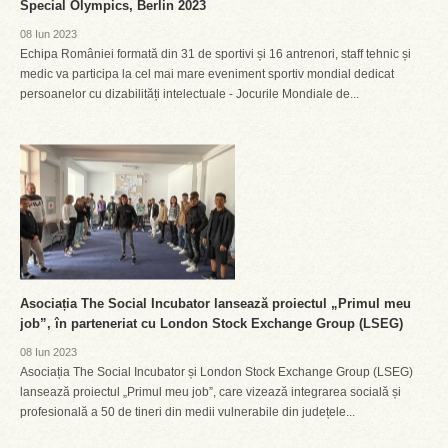
Special Olympics, Berlin 2023
08 Iun 2023
Echipa României formată din 31 de sportivi și 16 antrenori, staff tehnic și
medic va participa la cel mai mare eveniment sportiv mondial dedicat
persoanelor cu dizabilități intelectuale - Jocurile Mondiale de...
Asociația The Social Incubator lansează proiectul „Primul meu
job”, în parteneriat cu London Stock Exchange Group (LSEG)
08 Iun 2023
Asociația The Social Incubator și London Stock Exchange Group (LSEG)
lansează proiectul „Primul meu job”, care vizează integrarea socială și
profesională a 50 de tineri din medii vulnerabile din județele...