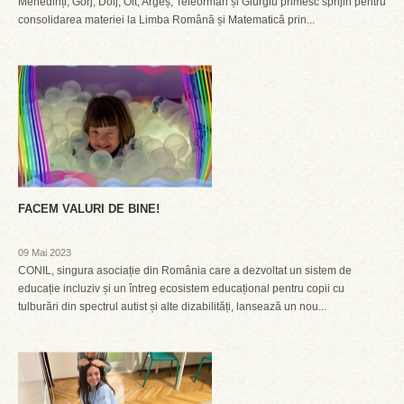
Mehedinți, Gorj, Dolj, Olt, Argeș, Teleorman și Giurgiu primesc sprijin pentru
consolidarea materiei la Limba Română și Matematică prin...
FACEM VALURI DE BINE!
09 Mai 2023
CONIL, singura asociație din România care a dezvoltat un sistem de
educație incluziv și un întreg ecosistem educațional pentru copii cu
tulburări din spectrul autist și alte dizabilități, lansează un nou...