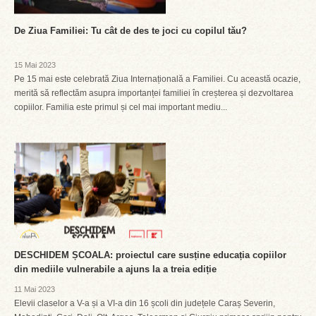
De Ziua Familiei: Tu cât de des te joci cu copilul tău?
15 Mai 2023
Pe 15 mai este celebrată Ziua Internațională a Familiei. Cu această ocazie,
merită să reflectăm asupra importanței familiei în creșterea și dezvoltarea
copiilor. Familia este primul și cel mai important mediu...
DESCHIDEM ȘCOALA: proiectul care susține educația copiilor
din mediile vulnerabile a ajuns la a treia ediție
11 Mai 2023
Elevii claselor a V-a și a VI-a din 16 școli din județele Caraș Severin,