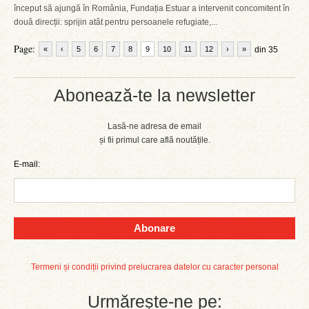
început să ajungă în România, Fundația Estuar a intervenit concomitent în
două direcții: sprijin atât pentru persoanele refugiate,...
Page:
«
‹
5
6
7
8
9
10
11
12
›
»
din 35
Abonează-te la newsletter
Lasă-ne adresa de email
și fii primul care află noutățile.
E-mail:
Abonare
Termeni și condiții privind prelucrarea datelor cu caracter personal
Urmărește-ne pe: