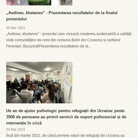
„Avdives, khetanes” - Prezentarea rezultatelor de la finalul
proiectului
30 Mar 2023
„Avdives, khetanes” - proiectul care vizează creșterea sustenabilă a calității
vieții comunităților de romi din comuna Belin din Covasna și cartierul
Ferentari, BucureștiPrezentarea rezultatelor de la...
Un an de ajutor psihologic pentru refugiații din Ucraina: peste
3500 de persoane au primit servicii de suport psihosocial și de
intervenție în criză
30 Mar 2023
Încă din martie 2022, de când primele valuri de refugiați din Ucraina au