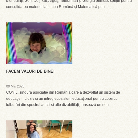
Mehedinți, Gorj, Dolj, Olt, Argeș, Teleorman și Giurgiu primesc sprijin pentru
consolidarea materiei la Limba Română și Matematică prin...
FACEM VALURI DE BINE!
09 Mai 2023
CONIL, singura asociație din România care a dezvoltat un sistem de
educație incluziv și un întreg ecosistem educațional pentru copii cu
tulburări din spectrul autist și alte dizabilități, lansează un nou...