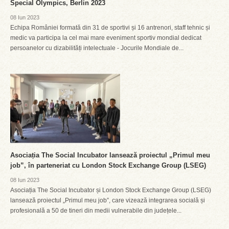
Special Olympics, Berlin 2023
08 Iun 2023
Echipa României formată din 31 de sportivi și 16 antrenori, staff tehnic și
medic va participa la cel mai mare eveniment sportiv mondial dedicat
persoanelor cu dizabilități intelectuale - Jocurile Mondiale de...
Asociația The Social Incubator lansează proiectul „Primul meu
job”, în parteneriat cu London Stock Exchange Group (LSEG)
08 Iun 2023
Asociația The Social Incubator și London Stock Exchange Group (LSEG)
lansează proiectul „Primul meu job”, care vizează integrarea socială și
profesională a 50 de tineri din medii vulnerabile din județele...