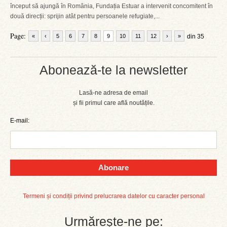
început să ajungă în România, Fundația Estuar a intervenit concomitent în
două direcții: sprijin atât pentru persoanele refugiate,...
Page:
«
‹
5
6
7
8
9
10
11
12
›
»
din 35
Abonează-te la newsletter
Lasă-ne adresa de email
și fii primul care află noutățile.
E-mail:
Abonare
Termeni și condiții privind prelucrarea datelor cu caracter personal
Urmărește-ne pe: