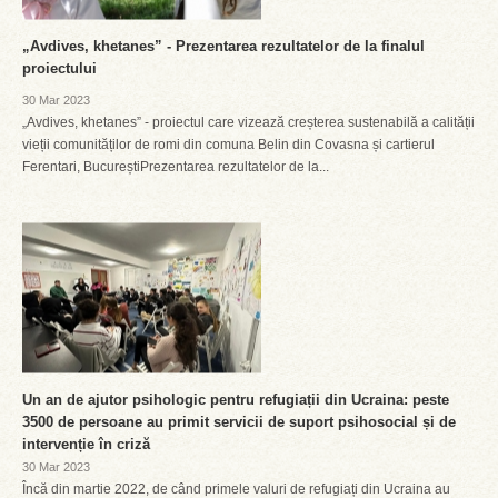
„Avdives, khetanes” - Prezentarea rezultatelor de la finalul
proiectului
30 Mar 2023
„Avdives, khetanes” - proiectul care vizează creșterea sustenabilă a calității
vieții comunităților de romi din comuna Belin din Covasna și cartierul
Ferentari, BucureștiPrezentarea rezultatelor de la...
Un an de ajutor psihologic pentru refugiații din Ucraina: peste
3500 de persoane au primit servicii de suport psihosocial și de
intervenție în criză
30 Mar 2023
Încă din martie 2022, de când primele valuri de refugiați din Ucraina au