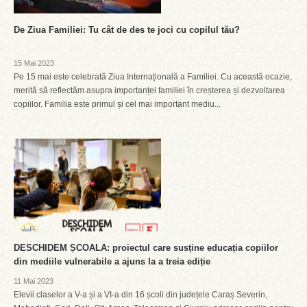
De Ziua Familiei: Tu cât de des te joci cu copilul tău?
15 Mai 2023
Pe 15 mai este celebrată Ziua Internațională a Familiei. Cu această ocazie,
merită să reflectăm asupra importanței familiei în creșterea și dezvoltarea
copiilor. Familia este primul și cel mai important mediu...
DESCHIDEM ȘCOALA: proiectul care susține educația copiilor
din mediile vulnerabile a ajuns la a treia ediție
11 Mai 2023
Elevii claselor a V-a și a VI-a din 16 școli din județele Caraș Severin,