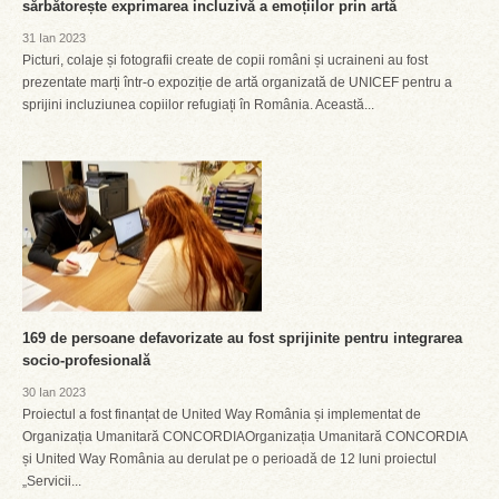
sărbătorește exprimarea incluzivă a emoțiilor prin artă
31 Ian 2023
Picturi, colaje și fotografii create de copii români și ucraineni au fost
prezentate marți într-o expoziție de artă organizată de UNICEF pentru a
sprijini incluziunea copiilor refugiați în România. Această...
169 de persoane defavorizate au fost sprijinite pentru integrarea
socio-profesională
30 Ian 2023
Proiectul a fost finanțat de United Way România și implementat de
Organizația Umanitară CONCORDIAOrganizația Umanitară CONCORDIA
și United Way România au derulat pe o perioadă de 12 luni proiectul
„Servicii...