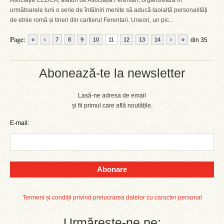
Asociația CEDCA, alături de Asociația Ferentari, organizează în
următoarele luni o serie de întâlniri menite să aducă laolaltă personalități
de etnie romă și tineri din cartierul Ferentari. Uneori, un pic...
Page:
«
‹
7
8
9
10
11
12
13
14
›
»
din 35
Abonează-te la newsletter
Lasă-ne adresa de email
și fii primul care află noutățile.
E-mail:
Abonare
Termeni și condiții privind prelucrarea datelor cu caracter personal
Urmărește-ne pe: