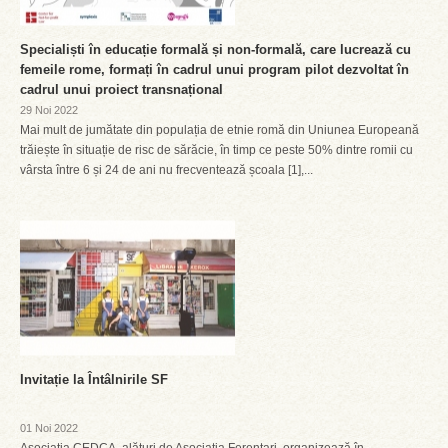
Specialiști în educație formală și non-formală, care lucrează cu
femeile rome, formați în cadrul unui program pilot dezvoltat în
cadrul unui proiect transnațional
29 Noi 2022
Mai mult de jumătate din populația de etnie romă din Uniunea Europeană
trăiește în situație de risc de sărăcie, în timp ce peste 50% dintre romii cu
vârsta între 6 și 24 de ani nu frecventează școala [1],...
Invitație la Întâlnirile SF
01 Noi 2022