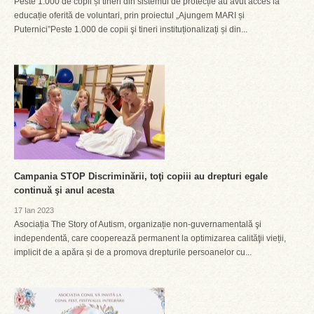
Peste 1.000 de copii și tineri din sistemul de protecție au avut acces la
educație oferită de voluntari, prin proiectul „Ajungem MARI și
Puternici”Peste 1.000 de copii şi tineri instituționalizați și din...
Campania STOP Discriminării, toţi copiii au drepturi egale
continuă şi anul acesta
17 Ian 2023
Asociația The Story of Autism, organizație non-guvernamentală şi
independentă, care cooperează permanent la optimizarea calităţii vieții,
implicit de a apăra și de a promova drepturile persoanelor cu...