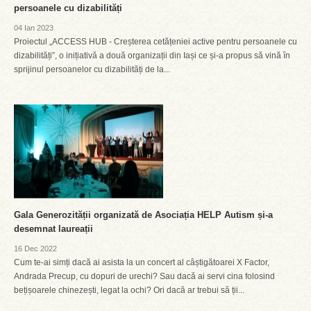
persoanele cu dizabilități
04 Ian 2023
Proiectul „ACCESS HUB - Creșterea cetățeniei active pentru persoanele cu
dizabilități”, o inițiativă a două organizații din Iași ce și-a propus să vină în
sprijinul persoanelor cu dizabilități de la...
Gala Generozității organizată de Asociația HELP Autism și-a
desemnat laureații
16 Dec 2022
Cum te-ai simți dacă ai asista la un concert al câștigătoarei X Factor,
Andrada Precup, cu dopuri de urechi? Sau dacă ai servi cina folosind
bețișoarele chinezești, legat la ochi? Ori dacă ar trebui să ții...