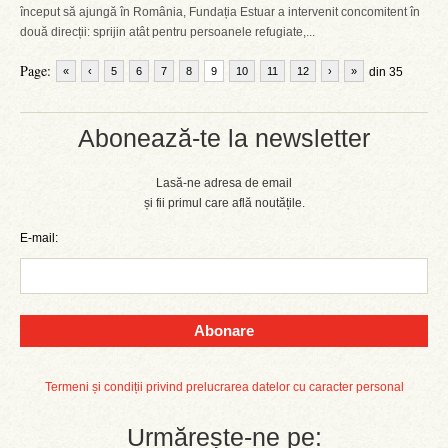
început să ajungă în România, Fundația Estuar a intervenit concomitent în
două direcții: sprijin atât pentru persoanele refugiate,...
Page:
«
‹
5
6
7
8
9
10
11
12
›
»
din 35
Abonează-te la newsletter
Lasă-ne adresa de email
și fii primul care află noutățile.
E-mail:
Abonare
Termeni și condiții privind prelucrarea datelor cu caracter personal
Urmărește-ne pe: