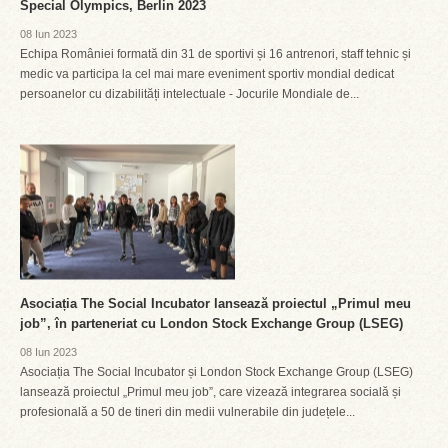
Special Olympics, Berlin 2023
08 Iun 2023
Echipa României formată din 31 de sportivi și 16 antrenori, staff tehnic și
medic va participa la cel mai mare eveniment sportiv mondial dedicat
persoanelor cu dizabilități intelectuale - Jocurile Mondiale de...
Asociația The Social Incubator lansează proiectul „Primul meu
job”, în parteneriat cu London Stock Exchange Group (LSEG)
08 Iun 2023
Asociația The Social Incubator și London Stock Exchange Group (LSEG)
lansează proiectul „Primul meu job”, care vizează integrarea socială și
profesională a 50 de tineri din medii vulnerabile din județele...