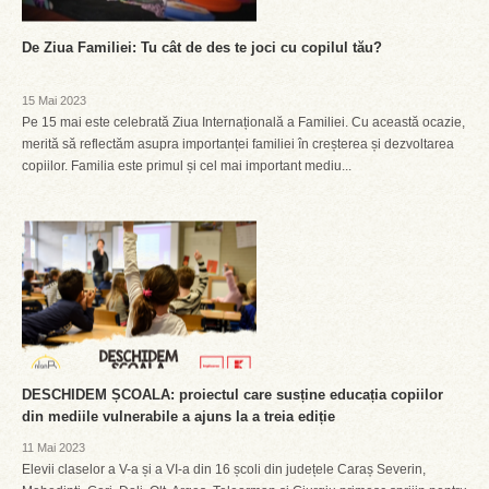
De Ziua Familiei: Tu cât de des te joci cu copilul tău?
15 Mai 2023
Pe 15 mai este celebrată Ziua Internațională a Familiei. Cu această ocazie,
merită să reflectăm asupra importanței familiei în creșterea și dezvoltarea
copiilor. Familia este primul și cel mai important mediu...
DESCHIDEM ȘCOALA: proiectul care susține educația copiilor
din mediile vulnerabile a ajuns la a treia ediție
11 Mai 2023
Elevii claselor a V-a și a VI-a din 16 școli din județele Caraș Severin,