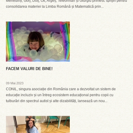
Mehedinți, Gorj, Dolj, Olt, Argeș, Teleorman și Giurgiu primesc sprijin pentru
consolidarea materiei la Limba Română și Matematică prin...
FACEM VALURI DE BINE!
09 Mai 2023
CONIL, singura asociație din România care a dezvoltat un sistem de
educație incluziv și un întreg ecosistem educațional pentru copii cu
tulburări din spectrul autist și alte dizabilități, lansează un nou...