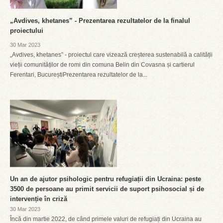
„Avdives, khetanes” - Prezentarea rezultatelor de la finalul
proiectului
30 Mar 2023
„Avdives, khetanes” - proiectul care vizează creșterea sustenabilă a calității
vieții comunităților de romi din comuna Belin din Covasna și cartierul
Ferentari, BucureștiPrezentarea rezultatelor de la...
Un an de ajutor psihologic pentru refugiații din Ucraina: peste
3500 de persoane au primit servicii de suport psihosocial și de
intervenție în criză
30 Mar 2023
Încă din martie 2022, de când primele valuri de refugiați din Ucraina au