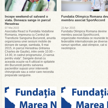
Incepe weekend-ul salvand o
Fundatia Olimpica Romana dev
viata. Doneaza sange in parcul
membru asociat SportAccord
Herastrau
07 Mai 2015
22 Apr 2015
Asociatia React si Fundatia Vodafone
Fundatia Olimpica Romana devine
Romania, impreuna cu Centrul de
membru asociat SportAccord,
Transfuzie Sanguina Bucuresti, anunta
organizatie mondiala ce reuneste t
organizarea unei sesiuni mobile de
federatiile internationale pe diverse
donare de sange, sambata, 9 mai
ramuri sportive, atat olimpice, cat si
2015, in parcul Herastrau (intrarea
neolimpice.
Charles de Gaulle), intre orele 10.00 –
14.00, in cadrul programului „O sansa
pentru viata”. Sangele donat cu
aceasta ocazie va fi utilizat in spitalele
din Bucuresti pentru salvarea
pacientilor supusi unor interventii
chirurgicale sau a celor care necesita
preparate sanguine.