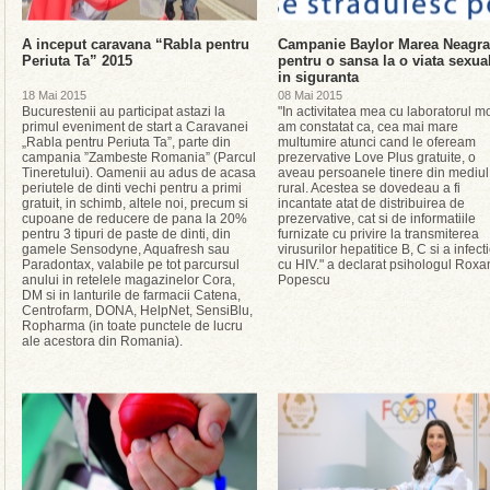
A inceput caravana “Rabla pentru
Campanie Baylor Marea Neagra
Periuta Ta” 2015
pentru o sansa la o viata sexua
in siguranta
18 Mai 2015
08 Mai 2015
Bucurestenii au participat astazi la
"In activitatea mea cu laboratorul mo
primul eveniment de start a Caravanei
am constatat ca, cea mai mare
„Rabla pentru Periuta Ta”, parte din
multumire atunci cand le ofeream
campania ”Zambeste Romania” (Parcul
prezervative Love Plus gratuite, o
Tineretului). Oamenii au adus de acasa
aveau persoanele tinere din mediul
periutele de dinti vechi pentru a primi
rural. Acestea se dovedeau a fi
gratuit, in schimb, altele noi, precum si
incantate atat de distribuirea de
cupoane de reducere de pana la 20%
prezervative, cat si de informatiile
pentru 3 tipuri de paste de dinti, din
furnizate cu privire la transmiterea
gamele Sensodyne, Aquafresh sau
virusurilor hepatitice B, C si a infecti
Paradontax, valabile pe tot parcursul
cu HIV." a declarat psihologul Roxa
anului in retelele magazinelor Cora,
Popescu
DM si in lanturile de farmacii Catena,
Centrofarm, DONA, HelpNet, SensiBlu,
Ropharma (in toate punctele de lucru
ale acestora din Romania).