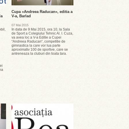
Cupa «Andreea Raducan», editia a
la
V-a, Barlad
07 Mai 2015
bil,
In data de 9 Mai 2015, ora 10, la Sala
de Sport a Colegiului Tehnic Al. I. Cuza,
va avea loc a V-a Editie a Cupei
“Andreea Raducan“, competitie de
gimnastica la care vor lua parte
aproximativ 100 de sportive, care se
antreneaza la cluburi din toata tara.
ei
na