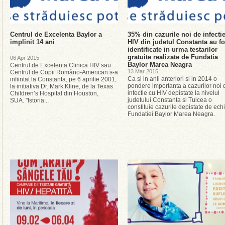
Centrul de Excelenta Baylor a
35% din cazurile noi de infecti
implinit 14 ani
HIV din judetul Constanta au fo
identificate in urma testarilor
gratuite realizate de Fundatia
06 Apr 2015
Baylor Marea Neagra
Centrul de Excelenta Clinica HIV sau
13 Mar 2015
Centrul de Copii Româno-American s-a
Ca si in anii anteriori si in 2014 o
infiintat la Constanta, pe 6 aprilie 2001,
pondere importanta a cazurilor noi 
la initiativa Dr. Mark Kline, de la Texas
infectie cu HIV depistate la nivelul
Children’s Hospital din Houston,
judetului Constanta si Tulcea o
SUA. "Istoria...
constituie cazurile depistate de ech
Fundatiei Baylor Marea Neagra.