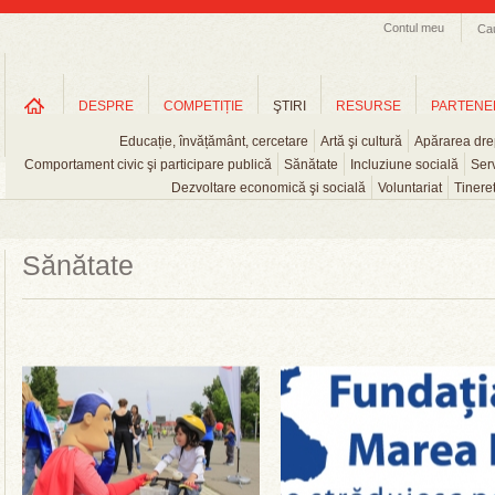
Contul meu
Ca
DESPRE
COMPETIȚIE
ŞTIRI
RESURSE
PARTENE
Educație, învățământ, cercetare
Artă şi cultură
Apărarea drep
Comportament civic şi participare publică
Sănătate
Incluziune socială
Serv
Dezvoltare economică şi socială
Voluntariat
Tinere
Sănătate