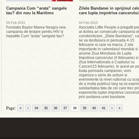
Campania Cum “arata” sangele
Zilele Bandanei in sprijinul cel
tau? din nou la Maritimo
care lupta impotriva cancerului
09 Feb 2015
04 Feb 2015
Fundatia Baylor Marea Neagra reia
Asociatia Little People a pregatit pe
campania de testare pentru HIV si
al doilea an consecutiv campania d
hepatite Cum “arata” sangele tau?
constientizare ,,Zilele Bandanei”, c
se va desfasura in perioada 4-15
februarie si care va marca, 2 zile
importante in calendarul mondial si
anume Ziua Mondiala de Lupta
Impotriva cancerului (4 februarie) si
Ziua Internationala a Copilului cu
Cancer(15 februarie). In acest an p
toata perioada campaniei, vom
organiza o serie de actiuni si
evenimente la nivel national cu sco
de a invita publicul larg sa isi expri
solidaritatea fata de cei care trec pr
experienta luptei impotriva cancerul
prin purtarea unei bandane.
Page:
«
‹
34
35
36
37
38
39
40
41
›
»