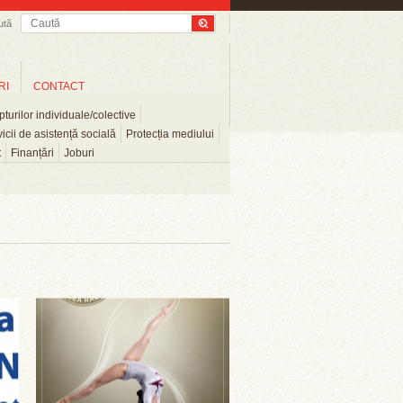
ută
RI
CONTACT
turilor individuale/colective
icii de asistență socială
Protecția mediului
t
Finanțări
Joburi