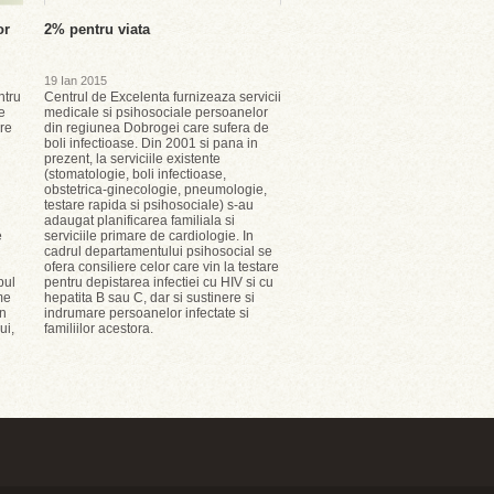
or
2% pentru viata
19 Ian 2015
ntru
Centrul de Excelenta furnizeaza servicii
e
medicale si psihosociale persoanelor
are
din regiunea Dobrogei care sufera de
boli infectioase. Din 2001 si pana in
prezent, la serviciile existente
(stomatologie, boli infectioase,
obstetrica-ginecologie, pneumologie,
testare rapida si psihosociale) s-au
adaugat planificarea familiala si
e
serviciile primare de cardiologie. In
cadrul departamentului psihosocial se
ofera consiliere celor care vin la testare
pul
pentru depistarea infectiei cu HIV si cu
me
hepatita B sau C, dar si sustinere si
in
indrumare persoanelor infectate si
ui,
familiilor acestora.