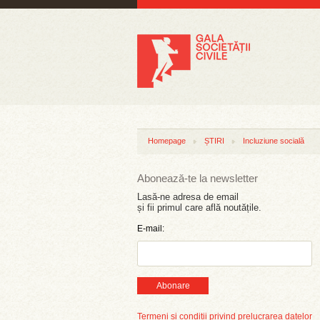
Homepage
ȘTIRI
Incluziune socială
Abonează-te la newsletter
Lasă-ne adresa de email
și fii primul care află noutățile.
E-mail:
Abonare
Termeni și condiții privind prelucrarea datelor