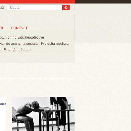
ută
RI
CONTACT
turilor individuale/colective
icii de asistență socială
Protecția mediului
t
Finanțări
Joburi