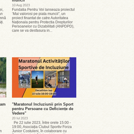
muncii”
10 Aug 2023
i,
Fundatia Pentru Voi lanseaza proiectul
an
’Mai valorosi pe piata muncii”, un
amnă
proiect finantat de catre Autoritatea
ăți.
Naționala pentru Protectia Drepturilor
Persoanelor cu Dizabilitati (ANPDPD),
care se va desfasura in...
ram
"Maratonul Incluziunii prin Sport
pentru Persoane cu Deficiențe de
Vedere"
20 Iul 2023
Pe 22 iulie 2023, între orele 15:00 -
19:00, Asociația Clubul Sportiv Forza
in
Junior Costuleni, în colaborare cu