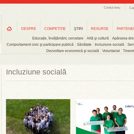
Contul meu
Ca
DESPRE
COMPETIȚIE
ŞTIRI
RESURSE
PARTENE
Educație, învățământ, cercetare
Artă şi cultură
Apărarea drep
Comportament civic şi participare publică
Sănătate
Incluziune socială
Serv
Dezvoltare economică şi socială
Voluntariat
Tinere
Incluziune socială