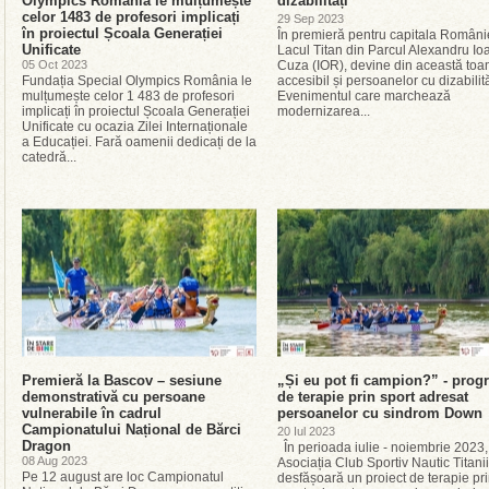
Olympics România le mulțumește
dizabilități
celor 1483 de profesori implicați
29 Sep 2023
în proiectul Școala Generației
În premieră pentru capitala Românie
Unificate
Lacul Titan din Parcul Alexandru Io
05 Oct 2023
Cuza (IOR), devine din această to
Fundația Special Olympics România le
accesibil și persoanelor cu dizabilit
mulțumește celor 1 483 de profesori
Evenimentul care marchează
implicați în proiectul Școala Generației
modernizarea...
Unificate cu ocazia Zilei Internaționale
a Educației. Fară oamenii dedicați de la
catedră...
Premieră la Bascov – sesiune
„Și eu pot fi campion?” - prog
demonstrativă cu persoane
de terapie prin sport adresat
vulnerabile în cadrul
persoanelor cu sindrom Down
Campionatului Național de Bărci
20 Iul 2023
Dragon
În perioada iulie - noiembrie 2023,
08 Aug 2023
Asociația Club Sportiv Nautic Titanii
Pe 12 august are loc Campionatul
desfășoară un proiect de terapie pr