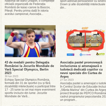
Național de Bărci Dragon, o competiție
sport adresat persoanelor cu sindr
oficială organizată de Federația
Down și alte dizabilități intelectuale
Română de kaiac-canoe la Bascov,
din...
Pitești. Pentru prima dată în istoria
acestui campionat, Asociația...
43 de medalii pentru Delegația
Asociația pastel promovează
României la Jocurile Mondiale de
incluziunea și amenajează o
Vară Special Olympics, Berlin
ludotecă dedicată copiilor cu
2023
nevoi speciale din Curtea de
30 Iun 2023
Argeș
Echipa Special Olympics România,
27 Iun 2023
formată din 31 de sportivi (cu și fără
Asociația pastel a amenajat o ludot
dizabilități intelectuale) a participat între
în Centrul Școlar de Educație Incluz
17 - 25 iunie la cel mai mare eveniment
„Sfânta Marina” din Curtea de Argeș
sportiv incluziv din lume: Jocurile
proiect finanțat de PEPCO România,
Mondiale de Vară...
cadrul programului pepcolandia 20
un program...