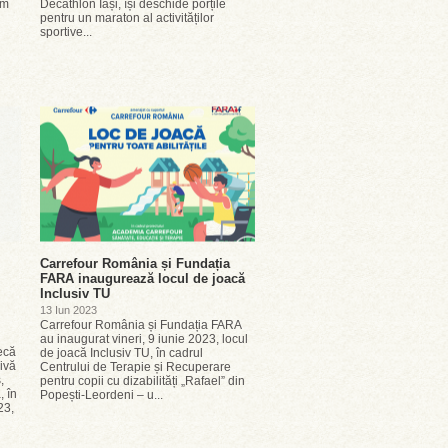
om
Decathlon Iași, își deschide porțile
pentru un maraton al activităților
sportive...
Carrefour România și Fundația
FARA inaugurează locul de joacă
Inclusiv TU
13 Iun 2023
Carrefour România și Fundația FARA
au inaugurat vineri, 9 iunie 2023, locul
ecă
de joacă Inclusiv TU, în cadrul
ivă
Centrului de Terapie și Recuperare
,
pentru copii cu dizabilități „Rafael” din
 în
Popești-Leordeni – u...
23,