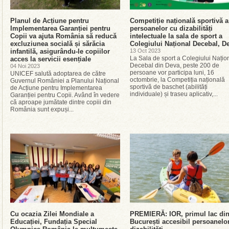
Planul de Acțiune pentru
Competiție națională sportivă a
Implementarea Garanției pentru
persoanelor cu dizabilități
Copii va ajuta România să reducă
intelectuale la sala de sport a
excluziunea socială și sărăcia
Colegiului Național Decebal, D
infantilă, asigurându-le copiilor
13 Oct 2023
La Sala de sport a Colegiului Națio
acces la servicii esențiale
Decebal din Deva, peste 200 de
04 Noi 2023
persoane vor participa luni, 16
UNICEF salută adoptarea de către
octombrie, la Competiția națională
Guvernul României a Planului Național
sportivă de baschet (abilități
de Acțiune pentru Implementarea
individuale) și traseu aplicativ,...
Garanției pentru Copii. Având în vedere
că aproape jumătate dintre copiii din
România sunt expuși...
Cu ocazia Zilei Mondiale a
PREMIERĂ: IOR, primul lac di
Educației, Fundația Special
București accesibil persoanelo