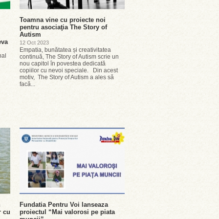
Toamna vine cu proiecte noi
pentru asociaţia The Story of
Autism
eva
12 Oct 2023
Empatia, bunătatea și creativitatea
nal
continuă, The Story of Autism scrie un
nou capitol în povestea dedicată
copiilor cu nevoi speciale. Din acest
motiv, The Story of Autism a ales să
facă...
n
Fundatia Pentru Voi lanseaza
r cu
proiectul “Mai valorosi pe piata