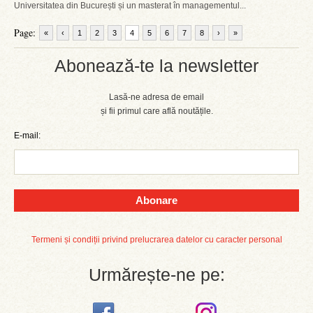
Universitatea din București și un masterat în managementul...
Page:
«
‹
1
2
3
4
5
6
7
8
›
»
Abonează-te la newsletter
Lasă-ne adresa de email
și fii primul care află noutățile.
E-mail:
Abonare
Termeni și condiții privind prelucrarea datelor cu caracter personal
Urmărește-ne pe: