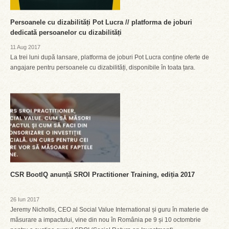
Persoanele cu dizabilități Pot Lucra // platforma de joburi
dedicată persoanelor cu dizabilități
11 Aug 2017
La trei luni după lansare, platforma de joburi Pot Lucra conține oferte de
angajare pentru persoanele cu dizabilități, disponibile în toata țara.
CSR BootIQ anunță SROI Practitioner Training, ediția 2017
26 Iun 2017
Jeremy Nicholls, CEO al Social Value International și guru în materie de
măsurare a impactului, vine din nou în România pe 9 și 10 octombrie