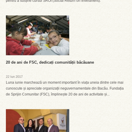
pentru a susține cursul SROI (Social Return on Investment).
20 de ani de FSC, dedicați comunității băcăuane
22 Iun 2017
Luna iunie marchează un moment important în viața uneia dintre cele mai
cunoscute și apreciate organizații neguvernamentale din Bacău. Fundația
de Sprijin Comunitar (FSC), împlinește 20 de ani de activitate și...