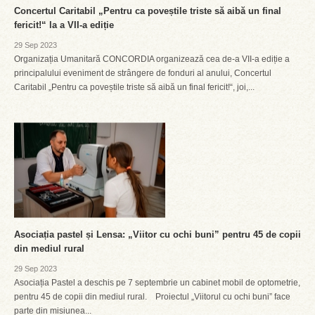
Concertul Caritabil „Pentru ca poveștile triste să aibă un final
fericit!“ la a VII-a ediție
29 Sep 2023
Organizația Umanitară CONCORDIA organizează cea de-a VII-a ediție a
principalului eveniment de strângere de fonduri al anului, Concertul
Caritabil „Pentru ca poveștile triste să aibă un final fericit!“, joi,...
Asociația pastel și Lensa: „Viitor cu ochi buni” pentru 45 de copii
din mediul rural
29 Sep 2023
Asociația Pastel a deschis pe 7 septembrie un cabinet mobil de optometrie,
pentru 45 de copii din mediul rural. Proiectul „Viitorul cu ochi buni” face
parte din misiunea...