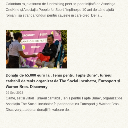
Galantom.ro, platforma de fundraising peer-to-peer inițiată de Asociația
OneKind și Asociația People for Sport, împlinește 10 ani de când ajută
românii să strângă fonduri pentru cauzele în care cred. De la...
Donații de 65.000 euro la „Tenis pentru Fapte Bune”, turneul
caritabil de tenis organizat de The Social Incubator, Eurosport și
Warner Bros. Discovery
29 Sep 2023
Game, set și viitor! Turneul caritabil „Tenis pentru Fapte Bune”, organizat de
Asociația The Social Incubator în parteneriat cu Eurosport și Warner Bros.
Discovery, a adunat donații în valoare de...