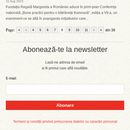
31 Aug 2023
Fundația Regală Margareta a României aduce în prim-plan Conferința
națională „Bune practici pentru o bătrânețe frumoasă”, ediția a VII-a, un
eveniment ce se află în avangarda inițiativelor care...
Page:
«
‹
4
5
6
7
8
9
10
11
›
»
din 39
Abonează-te la newsletter
Lasă-ne adresa de email
și fii primul care află noutățile.
E-mail:
Abonare
Termeni și condiții privind prelucrarea datelor cu caracter personal