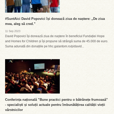
#SuntAici David Popovici își donează ziua de naștere: „De ziua
mea, aleg să cred.”
11 Sep 2023
David Popovici își donează ziua de naștere în beneficiul Fundației Hope
and Homes for Children și își propune să strângă suma de 45.000 de euro.
Suma adunată din donațiile pe hhc.galantom.ro/p/david...
Conferința națională ”Bune practici pentru o bătrânețe frumoasă”
- specialiști și soluții actuale pentru îmbunătățirea calității vieții
vârstnicilor