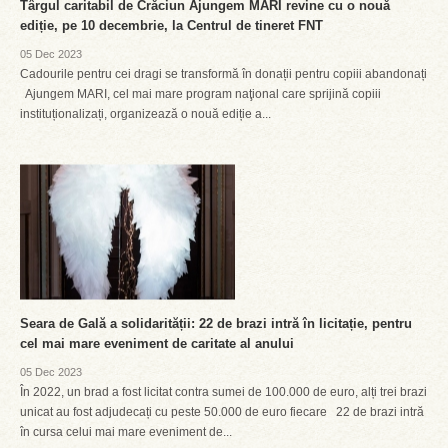
Târgul caritabil de Crăciun Ajungem MARI revine cu o nouă
ediție, pe 10 decembrie, la Centrul de tineret FNT
05 Dec 2023
Cadourile pentru cei dragi se transformă în donații pentru copiii abandonați
Ajungem MARI, cel mai mare program naţional care sprijină copiii
instituționalizați, organizează o nouă ediție a...
Seara de Gală a solidarității: 22 de brazi intră în licitație, pentru
cel mai mare eveniment de caritate al anului
05 Dec 2023
În 2022, un brad a fost licitat contra sumei de 100.000 de euro, alți trei brazi
unicat au fost adjudecați cu peste 50.000 de euro fiecare 22 de brazi intră
în cursa celui mai mare eveniment de...