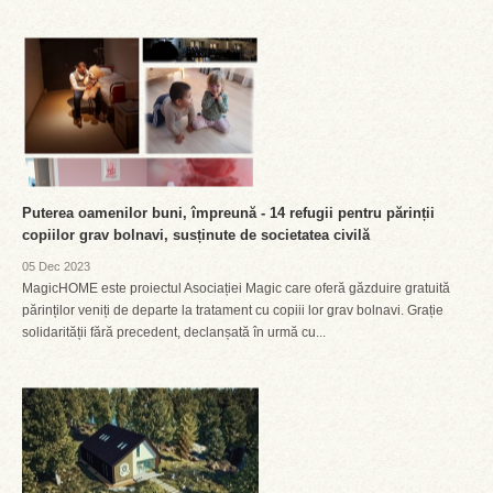
Puterea oamenilor buni, împreună - 14 refugii pentru părinții
copiilor grav bolnavi, susținute de societatea civilă
05 Dec 2023
MagicHOME este proiectul Asociației Magic care oferă găzduire gratuită
părinților veniți de departe la tratament cu copiii lor grav bolnavi. Grație
solidarității fără precedent, declanșată în urmă cu...