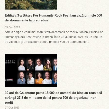
Ediția a 3-a Bikers For Humanity Rock Fest lansează primele 500
de abonamente la preț redus
05 Dec 2023
A treia ediție a celui mai mare festival caritabil de rock autohton, Bikers For
Humanity Rock Fest, revine la Brezoi între 28-30 iunie 2024, cu un line-up
de zile mari și un discount pentru primele 500 de abonamente....
10 ani de Galantom: peste 15.000 de oameni de bine au reușit să
strângă 27.8 de milioane de lei pentru 500 de organizații non-
profit
27 Oct 2023