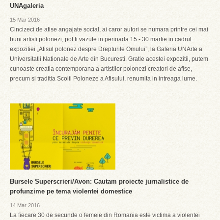
UNAgaleria
15 Mar 2016
Cincizeci de afise angajate social, ai caror autori se numara printre cei mai
buni artisti polonezi, pot fi vazute in perioada 15 - 30 martie in cadrul
expozitiei „Afisul polonez despre Drepturile Omului”, la Galeria UNArte a
Universitatii Nationale de Arte din Bucuresti. Gratie acestei expozitii, putem
cunoaste creatia contemporana a artistilor polonezi creatori de afise,
precum si traditia Scolii Poloneze a Afisului, renumita in intreaga lume.
Bursele Superscrieri/Avon: Cautam proiecte jurnalistice de
profunzime pe tema violentei domestice
14 Mar 2016
La fiecare 30 de secunde o femeie din Romania este victima a violentei