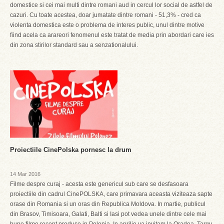
domestice si cei mai multi dintre romani aud in cercul lor social de astfel de
cazuri. Cu toate acestea, doar jumatate dintre romani - 51,3% - cred ca
violenta domestica este o problema de interes public, unul dintre motive
fiind acela ca arareori fenomenul este tratat de media prin abordari care ies
din zona stirilor standard sau a senzationalului.
Proiectiile CinePolska pornesc la drum
14 Mar 2016
Filme despre curaj - acesta este genericul sub care se desfasoara
proiectiile din cadrul CinePOLSKA, care primavara aceasta viziteaza sapte
orase din Romania si un oras din Republica Moldova. In martie, publicul
din Brasov, Timisoara, Galati, Balti si Iasi pot vedea unele dintre cele mai