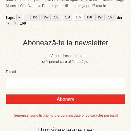
bune filme recent produse in Polonia. In aprilie va invitam la Oradea, Targu
Mures si Cluj-Napoca. Primele proiectii incep deja pe 17 martie.
Page:
«
‹
151
152
153
154
155
156
157
158
din
›
»
169
Abonează-te la newsletter
Lasă-ne adresa de email
și fii primul care află noutățile.
E-mail:
Abonare
Termeni și condiții privind prelucrarea datelor cu caracter personal
Urmărește-ne pe: