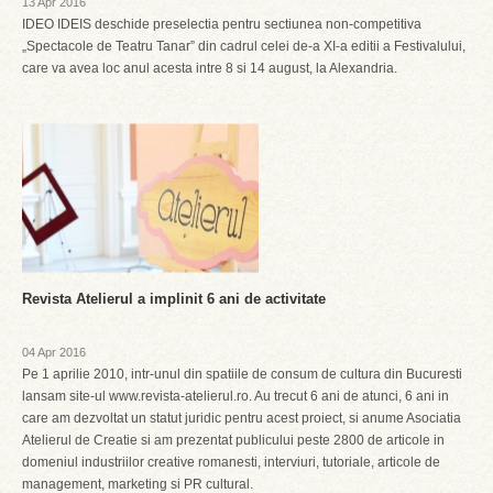
13 Apr 2016
IDEO IDEIS deschide preselectia pentru sectiunea non-competitiva
„Spectacole de Teatru Tanar” din cadrul celei de-a XI-a editii a Festivalului,
care va avea loc anul acesta intre 8 si 14 august, la Alexandria.
Revista Atelierul a implinit 6 ani de activitate
04 Apr 2016
Pe 1 aprilie 2010, intr-unul din spatiile de consum de cultura din Bucuresti
lansam site-ul www.revista-atelierul.ro. Au trecut 6 ani de atunci, 6 ani in
care am dezvoltat un statut juridic pentru acest proiect, si anume Asociatia
Atelierul de Creatie si am prezentat publicului peste 2800 de articole in
domeniul industriilor creative romanesti, interviuri, tutoriale, articole de
management, marketing si PR cultural.