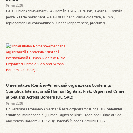
09 Iun 2026
Gala Junior Achievement (JA) România 2026 a reunit, la Ateneul Român,
peste 600 de participanți – elevi și studenți, cadre didactice, alumni,
reprezentanți ai companiilor și fundațiilor partenere, precum și...
Universitatea Româno-Americană organizează Conferința
Științifică Internațională Human Rights at Risk: Organized Crime
at Sea and Across Borders (OC SAB)
09 Iun 2026
Universitatea Româno-Americană este organizatorul local al Conferinței
Științifice Internaționale „Human Rights at Risk: Organized Crime at Sea
and Across Borders (OC SAB)”, lansată în cadrul Acțiunii COST...