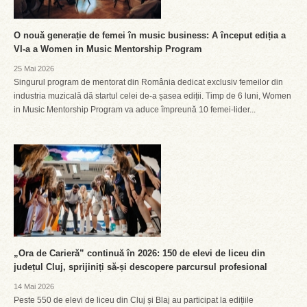
O nouă generație de femei în music business: A început ediția a
VI-a a Women in Music Mentorship Program
25 Mai 2026
Singurul program de mentorat din România dedicat exclusiv femeilor din
industria muzicală dă startul celei de-a șasea ediții. Timp de 6 luni, Women
in Music Mentorship Program va aduce împreună 10 femei-lider...
„Ora de Carieră” continuă în 2026: 150 de elevi de liceu din
județul Cluj, sprijiniți să-și descopere parcursul profesional
14 Mai 2026
Peste 550 de elevi de liceu din Cluj și Blaj au participat la edițiile