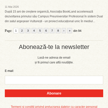
11 Mai 2026
După 15 ani de creștere organică, Asociația BookLand accelerează
dezvoltarea primului său Campus Preuniversitar Profesional în sistem Dual
din satul argeșean Vulturești - un proiect educațional unic în mediul...
Page:
1
2
3
4
5
6
7
8
›
»
din 94
Abonează-te la newsletter
Lasă-ne adresa de email
și fii primul care află noutățile.
E-mail:
Abonare
Termeni și condiții privind prelucrarea datelor cu caracter personal