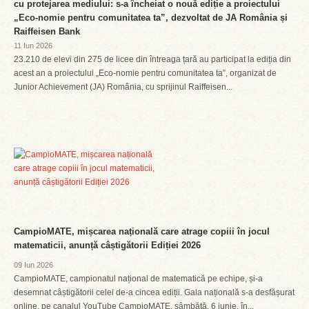
cu protejarea mediului: s-a încheiat o nouă ediție a proiectului
„Eco-nomie pentru comunitatea ta”, dezvoltat de JA România și
Raiffeisen Bank
11 Iun 2026
23.210 de elevi din 275 de licee din întreaga țară au participat la ediția din
acest an a proiectului „Eco-nomie pentru comunitatea ta”, organizat de
Junior Achievement (JA) România, cu sprijinul Raiffeisen...
CampioMATE, mișcarea națională care atrage copiii în jocul
matematicii, anunță câștigătorii Ediției 2026
09 Iun 2026
CampioMATE, campionatul național de matematică pe echipe, și-a
desemnat câștigătorii celei de-a cincea ediții. Gala națională s-a desfășurat
online, pe canalul YouTube CampioMATE, sâmbătă, 6 iunie, în...