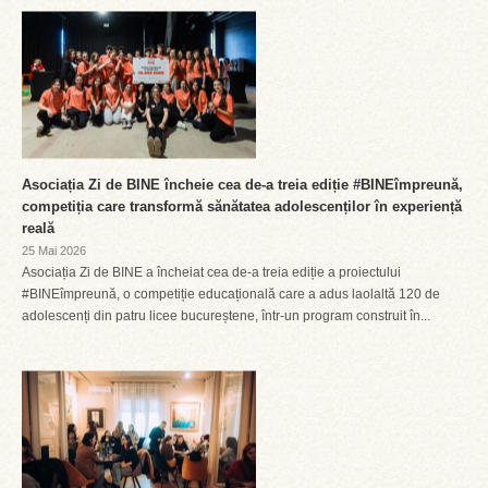
Asociația Zi de BINE încheie cea de-a treia ediție #BINEîmpreună,
competiția care transformă sănătatea adolescenților în experiență
reală
25 Mai 2026
Asociația Zi de BINE a încheiat cea de-a treia ediție a proiectului
#BINEîmpreună, o competiție educațională care a adus laolaltă 120 de
adolescenți din patru licee bucureștene, într-un program construit în...