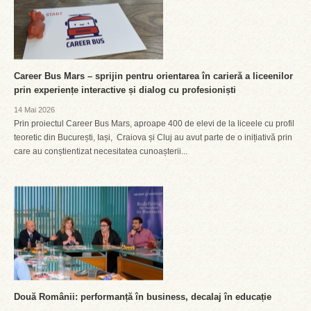
Career Bus Mars – sprijin pentru orientarea în carieră a liceenilor
prin experiențe interactive și dialog cu profesioniști
14 Mai 2026
Prin proiectul Career Bus Mars, aproape 400 de elevi de la liceele cu profil
teoretic din București, Iași, Craiova și Cluj au avut parte de o inițiativă prin
care au conștientizat necesitatea cunoașterii...
Două Românii: performanță în business, decalaj în educație