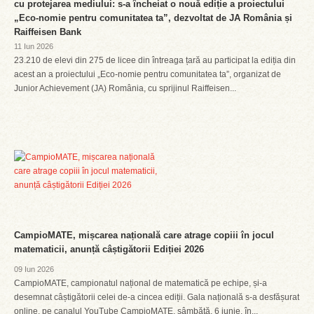
cu protejarea mediului: s-a încheiat o nouă ediție a proiectului
„Eco-nomie pentru comunitatea ta”, dezvoltat de JA România și
Raiffeisen Bank
11 Iun 2026
23.210 de elevi din 275 de licee din întreaga țară au participat la ediția din
acest an a proiectului „Eco-nomie pentru comunitatea ta”, organizat de
Junior Achievement (JA) România, cu sprijinul Raiffeisen...
CampioMATE, mișcarea națională care atrage copiii în jocul
matematicii, anunță câștigătorii Ediției 2026
09 Iun 2026
CampioMATE, campionatul național de matematică pe echipe, și-a
desemnat câștigătorii celei de-a cincea ediții. Gala națională s-a desfășurat
online, pe canalul YouTube CampioMATE, sâmbătă, 6 iunie, în...