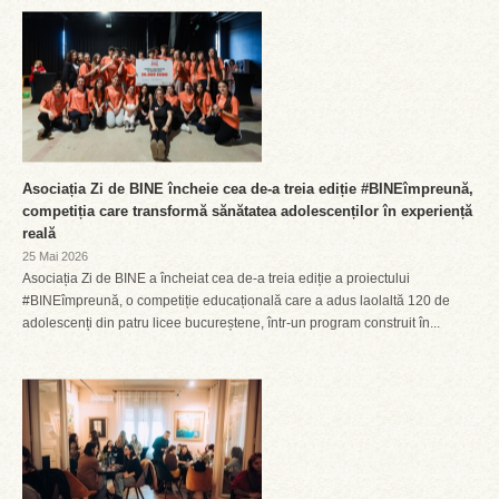
Asociația Zi de BINE încheie cea de-a treia ediție #BINEîmpreună,
competiția care transformă sănătatea adolescenților în experiență
reală
25 Mai 2026
Asociația Zi de BINE a încheiat cea de-a treia ediție a proiectului
#BINEîmpreună, o competiție educațională care a adus laolaltă 120 de
adolescenți din patru licee bucureștene, într-un program construit în...