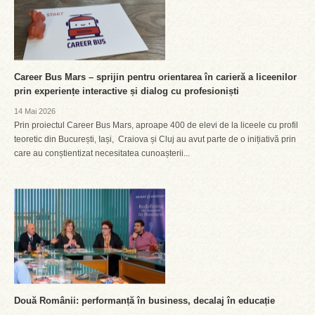
Career Bus Mars – sprijin pentru orientarea în carieră a liceenilor
prin experiențe interactive și dialog cu profesioniști
14 Mai 2026
Prin proiectul Career Bus Mars, aproape 400 de elevi de la liceele cu profil
teoretic din București, Iași, Craiova și Cluj au avut parte de o inițiativă prin
care au conștientizat necesitatea cunoașterii...
Două Românii: performanță în business, decalaj în educație