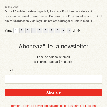
11 Mai 2026
După 15 ani de creștere organică, Asociația BookLand accelerează
dezvoltarea primului său Campus Preuniversitar Profesional în sistem Dual
din satul argeșean Vulturești - un proiect educațional unic în mediul...
Page:
1
2
3
4
5
6
7
8
›
»
din 94
Abonează-te la newsletter
Lasă-ne adresa de email
și fii primul care află noutățile.
E-mail:
Abonare
Termeni și condiții privind prelucrarea datelor cu caracter personal