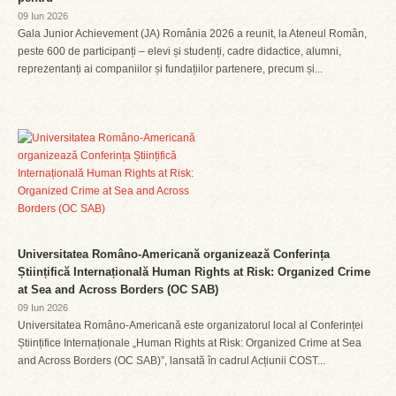
09 Iun 2026
Gala Junior Achievement (JA) România 2026 a reunit, la Ateneul Român,
peste 600 de participanți – elevi și studenți, cadre didactice, alumni,
reprezentanți ai companiilor și fundațiilor partenere, precum și...
Universitatea Româno-Americană organizează Conferința
Științifică Internațională Human Rights at Risk: Organized Crime
at Sea and Across Borders (OC SAB)
09 Iun 2026
Universitatea Româno-Americană este organizatorul local al Conferinței
Științifice Internaționale „Human Rights at Risk: Organized Crime at Sea
and Across Borders (OC SAB)”, lansată în cadrul Acțiunii COST...