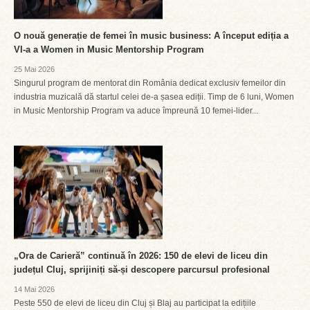
O nouă generație de femei în music business: A început ediția a
VI-a a Women in Music Mentorship Program
25 Mai 2026
Singurul program de mentorat din România dedicat exclusiv femeilor din
industria muzicală dă startul celei de-a șasea ediții. Timp de 6 luni, Women
in Music Mentorship Program va aduce împreună 10 femei-lider...
„Ora de Carieră” continuă în 2026: 150 de elevi de liceu din
județul Cluj, sprijiniți să-și descopere parcursul profesional
14 Mai 2026
Peste 550 de elevi de liceu din Cluj și Blaj au participat la edițiile