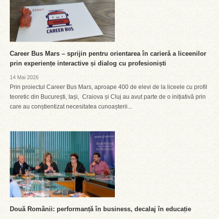
Career Bus Mars – sprijin pentru orientarea în carieră a liceenilor
prin experiențe interactive și dialog cu profesioniști
14 Mai 2026
Prin proiectul Career Bus Mars, aproape 400 de elevi de la liceele cu profil
teoretic din București, Iași, Craiova și Cluj au avut parte de o inițiativă prin
care au conștientizat necesitatea cunoașterii...
Două Românii: performanță în business, decalaj în educație