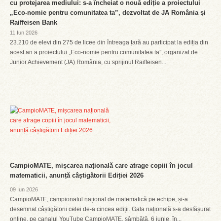
cu protejarea mediului: s-a încheiat o nouă ediție a proiectului
„Eco-nomie pentru comunitatea ta”, dezvoltat de JA România și
Raiffeisen Bank
11 Iun 2026
23.210 de elevi din 275 de licee din întreaga țară au participat la ediția din
acest an a proiectului „Eco-nomie pentru comunitatea ta”, organizat de
Junior Achievement (JA) România, cu sprijinul Raiffeisen...
CampioMATE, mișcarea națională care atrage copiii în jocul
matematicii, anunță câștigătorii Ediției 2026
09 Iun 2026
CampioMATE, campionatul național de matematică pe echipe, și-a
desemnat câștigătorii celei de-a cincea ediții. Gala națională s-a desfășurat
online, pe canalul YouTube CampioMATE, sâmbătă, 6 iunie, în...