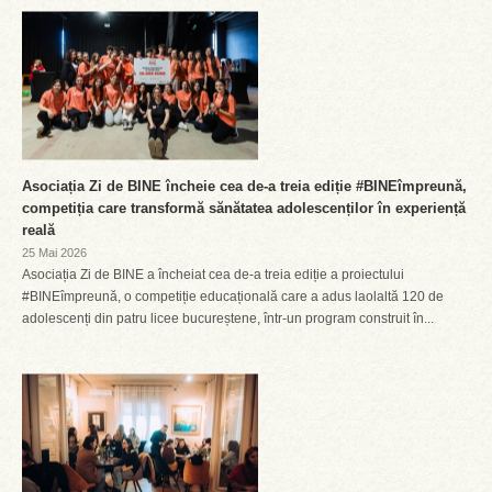
Asociația Zi de BINE încheie cea de-a treia ediție #BINEîmpreună,
competiția care transformă sănătatea adolescenților în experiență
reală
25 Mai 2026
Asociația Zi de BINE a încheiat cea de-a treia ediție a proiectului
#BINEîmpreună, o competiție educațională care a adus laolaltă 120 de
adolescenți din patru licee bucureștene, într-un program construit în...