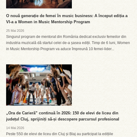
O nouă generație de femei în music business: A început ediția a
VI-a a Women in Music Mentorship Program
25 Mai 2026
Singurul program de mentorat din România dedicat exclusiv femeilor din
industria muzicală dă startul celei de-a șasea ediții. Timp de 6 luni, Women
in Music Mentorship Program va aduce împreună 10 femei-lider...
„Ora de Carieră” continuă în 2026: 150 de elevi de liceu din
județul Cluj, sprijiniți să-și descopere parcursul profesional
14 Mai 2026
Peste 550 de elevi de liceu din Cluj și Blaj au participat la edițiile