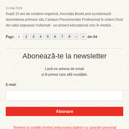
11 Mai 2026
După 15 ani de creștere organică, Asociația BookLand accelerează
dezvoltarea primului său Campus Preuniversitar Profesional în sistem Dual
din satul argeșean Vulturești - un proiect educațional unic în mediul...
Page:
1
2
3
4
5
6
7
8
›
»
din 94
Abonează-te la newsletter
Lasă-ne adresa de email
și fii primul care află noutățile.
E-mail:
Abonare
Termeni și condiții privind prelucrarea datelor cu caracter personal