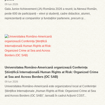
09 Iun 2026
Gala Junior Achievement (JA) România 2026 a reunit, la Ateneul Român,
peste 600 de participanți – elevi și studenți, cadre didactice, alumni,
reprezentanți ai companiilor și fundațiilor partenere, precum și...
Universitatea Româno-Americană organizează Conferința
Științifică Internațională Human Rights at Risk: Organized Crime
at Sea and Across Borders (OC SAB)
09 Iun 2026
Universitatea Româno-Americană este organizatorul local al Conferinței
Științifice Internaționale „Human Rights at Risk: Organized Crime at Sea
and Across Borders (OC SAB)”, lansată în cadrul Acțiunii COST...