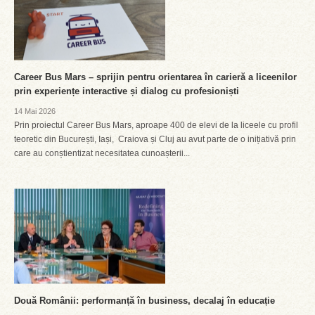
Career Bus Mars – sprijin pentru orientarea în carieră a liceenilor
prin experiențe interactive și dialog cu profesioniști
14 Mai 2026
Prin proiectul Career Bus Mars, aproape 400 de elevi de la liceele cu profil
teoretic din București, Iași, Craiova și Cluj au avut parte de o inițiativă prin
care au conștientizat necesitatea cunoașterii...
Două Românii: performanță în business, decalaj în educație