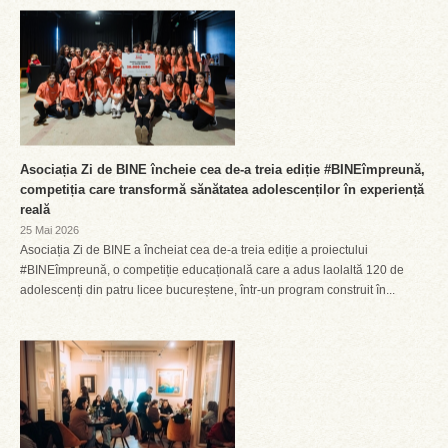
Asociația Zi de BINE încheie cea de-a treia ediție #BINEîmpreună,
competiția care transformă sănătatea adolescenților în experiență
reală
25 Mai 2026
Asociația Zi de BINE a încheiat cea de-a treia ediție a proiectului
#BINEîmpreună, o competiție educațională care a adus laolaltă 120 de
adolescenți din patru licee bucureștene, într-un program construit în...