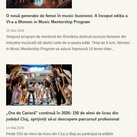
O nouă generație de femei în music business: A început ediția a
VI-a a Women in Music Mentorship Program
25 Mai 2026
Singurul program de mentorat din România dedicat exclusiv femeilor din
industria muzicală dă startul celei de-a șasea ediții. Timp de 6 luni, Women
in Music Mentorship Program va aduce împreună 10 femei-lider...
„Ora de Carieră” continuă în 2026: 150 de elevi de liceu din
județul Cluj, sprijiniți să-și descopere parcursul profesional
14 Mai 2026
Peste 550 de elevi de liceu din Cluj și Blaj au participat la edițiile