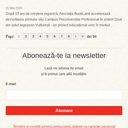
11 Mai 2026
După 15 ani de creștere organică, Asociația BookLand accelerează
dezvoltarea primului său Campus Preuniversitar Profesional în sistem Dual
din satul argeșean Vulturești - un proiect educațional unic în mediul...
Page:
1
2
3
4
5
6
7
8
›
»
din 94
Abonează-te la newsletter
Lasă-ne adresa de email
și fii primul care află noutățile.
E-mail:
Abonare
Termeni și condiții privind prelucrarea datelor cu caracter personal