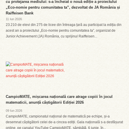
cu protejarea mediului: s-a încheiat o nouă ediție a proiectului
„Eco-nomie pentru comunitatea ta”, dezvoltat de JA România și
Raiffeisen Bank
11 Iun 2026
23.210 de elevi din 275 de licee din întreaga țară au participat la ediția din
acest an a proiectului „Eco-nomie pentru comunitatea ta”, organizat de
Junior Achievement (JA) România, cu sprijinul Raiffeisen...
CampioMATE, mișcarea națională care atrage copiii în jocul
matematicii, anunță câștigătorii Ediției 2026
09 Iun 2026
CampioMATE, campionatul național de matematică pe echipe, și-a
desemnat câștigătorii celei de-a cincea ediții. Gala națională s-a desfășurat
online, pe canalul YouTube CampioMATE, sâmbătă, 6 iunie, în...