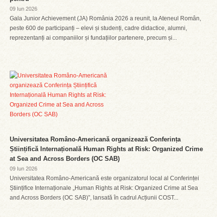
09 Iun 2026
Gala Junior Achievement (JA) România 2026 a reunit, la Ateneul Român,
peste 600 de participanți – elevi și studenți, cadre didactice, alumni,
reprezentanți ai companiilor și fundațiilor partenere, precum și...
Universitatea Româno-Americană organizează Conferința
Științifică Internațională Human Rights at Risk: Organized Crime
at Sea and Across Borders (OC SAB)
09 Iun 2026
Universitatea Româno-Americană este organizatorul local al Conferinței
Științifice Internaționale „Human Rights at Risk: Organized Crime at Sea
and Across Borders (OC SAB)”, lansată în cadrul Acțiunii COST...