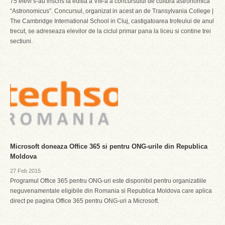
75 elevi s-au inscris la editia a VIII-a a concursului de cultura astronomica
“Astronomicus”. Concursul, organizat in acest an de Transylvania College |
The Cambridge International School in Cluj, castigatoarea trofeului de anul
trecut, se adreseaza elevilor de la ciclul primar pana la liceu si contine trei
sectiuni.
Microsoft doneaza Office 365 si pentru ONG-urile din Republica
Moldova
27 Feb 2015
Programul Office 365 pentru ONG-uri este disponibil pentru organizatiile
neguvenamentale eligibile din Romania si Republica Moldova care aplica
direct pe pagina Office 365 pentru ONG-uri a Microsoft.