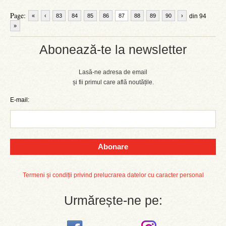
Page:
«
‹
83
84
85
86
87
88
89
90
›
din 94
»
Abonează-te la newsletter
Lasă-ne adresa de email
și fii primul care află noutățile.
E-mail:
Abonare
Termeni și condiții privind prelucrarea datelor cu caracter personal
Urmărește-ne pe: