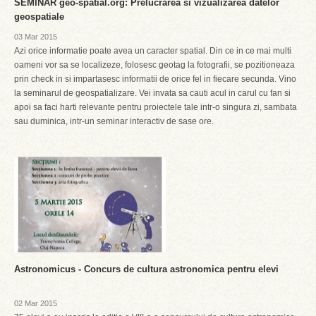
SEMINAR geo-spatial.org: Prelucrarea si vizualizarea datelor
geospatiale
03 Mar 2015
Azi orice informatie poate avea un caracter spatial. Din ce in ce mai multi
oameni vor sa se localizeze, folosesc geotag la fotografii, se pozitioneaza
prin check in si impartasesc informatii de orice fel in fiecare secunda. Vino
la seminarul de geospatializare. Vei invata sa cauti acul in carul cu fan si
apoi sa faci harti relevante pentru proiectele tale intr-o singura zi, sambata
sau duminica, intr-un seminar interactiv de sase ore.
Astronomicus - Concurs de cultura astronomica pentru elevi
02 Mar 2015