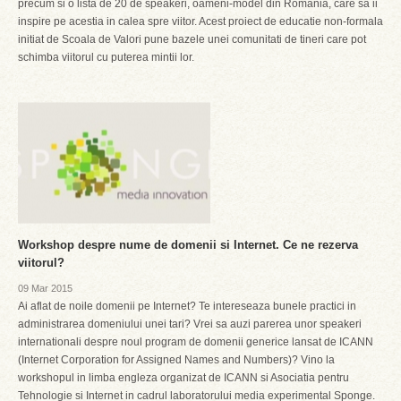
precum si o lista de 20 de speakeri, oameni-model din Romania, care sa ii
inspire pe acestia in calea spre viitor. Acest proiect de educatie non-formala
initiat de Scoala de Valori pune bazele unei comunitati de tineri care pot
schimba viitorul cu puterea mintii lor.
Workshop despre nume de domenii si Internet. Ce ne rezerva
viitorul?
09 Mar 2015
Ai aflat de noile domenii pe Internet? Te intereseaza bunele practici in
administrarea domeniului unei tari? Vrei sa auzi parerea unor speakeri
internationali despre noul program de domenii generice lansat de ICANN
(Internet Corporation for Assigned Names and Numbers)? Vino la
workshopul in limba engleza organizat de ICANN si Asociatia pentru
Tehnologie si Internet in cadrul laboratorului media experimental Sponge.