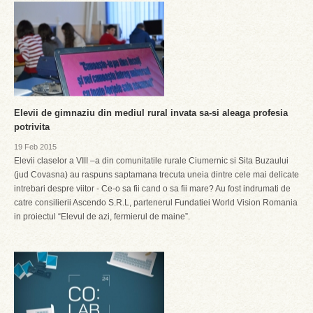
Elevii de gimnaziu din mediul rural invata sa-si aleaga profesia
potrivita
19 Feb 2015
Elevii claselor a VIII –a din comunitatile rurale Ciumernic si Sita Buzaului
(jud Covasna) au raspuns saptamana trecuta uneia dintre cele mai delicate
intrebari despre viitor - Ce-o sa fii cand o sa fii mare? Au fost indrumati de
catre consilierii Ascendo S.R.L, partenerul Fundatiei World Vision Romania
in proiectul “Elevul de azi, fermierul de maine”.