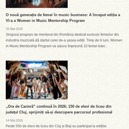
O nouă generație de femei în music business: A început ediția a
VI-a a Women in Music Mentorship Program
25 Mai 2026
Singurul program de mentorat din România dedicat exclusiv femeilor din
industria muzicală dă startul celei de-a șasea ediții. Timp de 6 luni, Women
in Music Mentorship Program va aduce împreună 10 femei-lider...
„Ora de Carieră” continuă în 2026: 150 de elevi de liceu din
județul Cluj, sprijiniți să-și descopere parcursul profesional
14 Mai 2026
Peste 550 de elevi de liceu din Cluj și Blaj au participat la edițiile