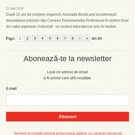
11 Mai 2026
După 15 ani de creștere organică, Asociația BookLand accelerează
dezvoltarea primului său Campus Preuniversitar Profesional în sistem Dual
din satul argeșean Vulturești - un proiect educațional unic în mediul...
Page:
1
2
3
4
5
6
7
8
›
»
din 94
Abonează-te la newsletter
Lasă-ne adresa de email
și fii primul care află noutățile.
E-mail:
Abonare
Termeni și condiții privind prelucrarea datelor cu caracter personal