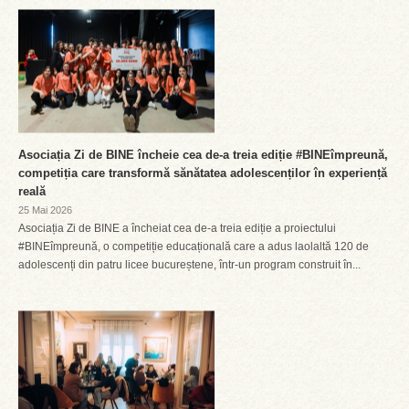
Asociația Zi de BINE încheie cea de-a treia ediție #BINEîmpreună,
competiția care transformă sănătatea adolescenților în experiență
reală
25 Mai 2026
Asociația Zi de BINE a încheiat cea de-a treia ediție a proiectului
#BINEîmpreună, o competiție educațională care a adus laolaltă 120 de
adolescenți din patru licee bucureștene, într-un program construit în...