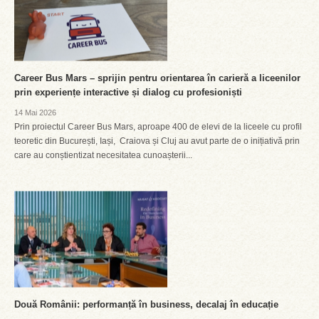
Career Bus Mars – sprijin pentru orientarea în carieră a liceenilor
prin experiențe interactive și dialog cu profesioniști
14 Mai 2026
Prin proiectul Career Bus Mars, aproape 400 de elevi de la liceele cu profil
teoretic din București, Iași, Craiova și Cluj au avut parte de o inițiativă prin
care au conștientizat necesitatea cunoașterii...
Două Românii: performanță în business, decalaj în educație