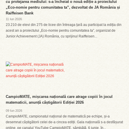
cu protejarea mediului: s-a încheiat o nouă ediție a proiectului
„Eco-nomie pentru comunitatea ta”, dezvoltat de JA România și
Raiffeisen Bank
11 Iun 2026
23.210 de elevi din 275 de licee din întreaga țară au participat la ediția din
acest an a proiectului „Eco-nomie pentru comunitatea ta”, organizat de
Junior Achievement (JA) România, cu sprijinul Raiffeisen...
CampioMATE, mișcarea națională care atrage copiii în jocul
matematicii, anunță câștigătorii Ediției 2026
09 Iun 2026
CampioMATE, campionatul național de matematică pe echipe, și-a
desemnat câștigătorii celei de-a cincea ediții. Gala națională s-a desfășurat
online, pe canalul YouTube CampioMATE, sâmbătă, 6 iunie, în...