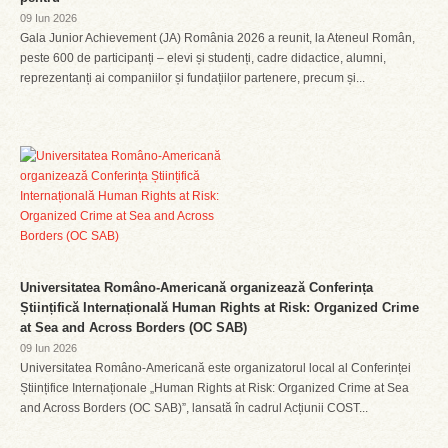
09 Iun 2026
Gala Junior Achievement (JA) România 2026 a reunit, la Ateneul Român,
peste 600 de participanți – elevi și studenți, cadre didactice, alumni,
reprezentanți ai companiilor și fundațiilor partenere, precum și...
Universitatea Româno-Americană organizează Conferința
Științifică Internațională Human Rights at Risk: Organized Crime
at Sea and Across Borders (OC SAB)
09 Iun 2026
Universitatea Româno-Americană este organizatorul local al Conferinței
Științifice Internaționale „Human Rights at Risk: Organized Crime at Sea
and Across Borders (OC SAB)”, lansată în cadrul Acțiunii COST...