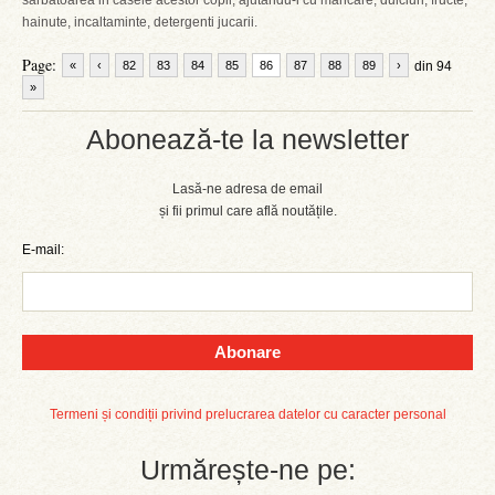
sarbatoarea in casele acestor copii, ajutandu-i cu mancare, dulciuri, fructe,
hainute, incaltaminte, detergenti jucarii.
Page:
«
‹
82
83
84
85
86
87
88
89
›
din 94
»
Abonează-te la newsletter
Lasă-ne adresa de email
și fii primul care află noutățile.
E-mail:
Abonare
Termeni și condiții privind prelucrarea datelor cu caracter personal
Urmărește-ne pe: