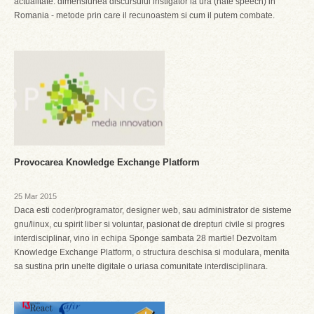
actualitate: dimensiunea discursului instigator la ura (hate speech) in
Romania - metode prin care il recunoastem si cum il putem combate.
Provocarea Knowledge Exchange Platform
25 Mar 2015
Daca esti coder/programator, designer web, sau administrator de sisteme
gnu/linux, cu spirit liber si voluntar, pasionat de drepturi civile si progres
interdisciplinar, vino in echipa Sponge sambata 28 martie! Dezvoltam
Knowledge Exchange Platform, o structura deschisa si modulara, menita
sa sustina prin unelte digitale o uriasa comunitate interdisciplinara.