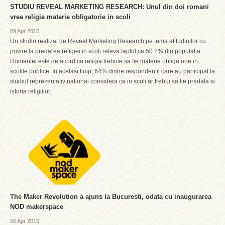
STUDIU REVEAL MARKETING RESEARCH: Unul din doi romani
vrea religia materie obligatorie in scoli
09 Apr 2015
Un studiu realizat de Reveal Marketing Research pe tema atitudinilor cu
privire la predarea religiei in scoli releva faptul ca 50.2% din populatia
Romaniei este de acord ca religia trebuie sa fie materie obligatorie in
scolile publice. In acelasi timp, 64% dintre respondentii care au participat la
studiul reprezentativ national considera ca in scoli ar trebui sa fie predata si
istoria religiilor.
The Maker Revolution a ajuns la Bucuresti, odata cu inaugurarea
NOD makerspace
06 Apr 2015