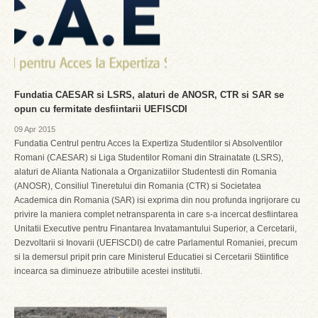
Fundatia CAESAR si LSRS, alaturi de ANOSR, CTR si SAR se
opun cu fermitate desfiintarii UEFISCDI
09 Apr 2015
Fundatia Centrul pentru Acces la Expertiza Studentilor si Absolventilor
Romani (CAESAR) si Liga Studentilor Romani din Strainatate (LSRS),
alaturi de Alianta Nationala a Organizatiilor Studentesti din Romania
(ANOSR), Consiliul Tineretului din Romania (CTR) si Societatea
Academica din Romania (SAR) isi exprima din nou profunda ingrijorare cu
privire la maniera complet netransparenta in care s-a incercat desfiintarea
Unitatii Executive pentru Finantarea Invatamantului Superior, a Cercetarii,
Dezvoltarii si Inovarii (UEFISCDI) de catre Parlamentul Romaniei, precum
si la demersul pripit prin care Ministerul Educatiei si Cercetarii Stiintifice
incearca sa diminueze atributiile acestei institutii.