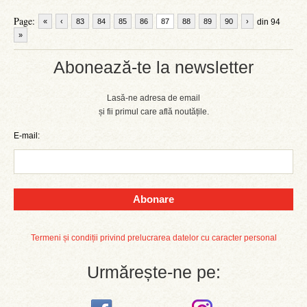
Page:
«
‹
83
84
85
86
87
88
89
90
›
din 94
»
Abonează-te la newsletter
Lasă-ne adresa de email
și fii primul care află noutățile.
E-mail:
Abonare
Termeni și condiții privind prelucrarea datelor cu caracter personal
Urmărește-ne pe: