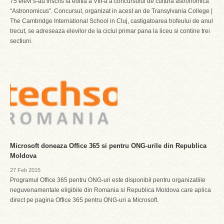
75 elevi s-au inscris la editia a VIII-a a concursului de cultura astronomica
“Astronomicus”. Concursul, organizat in acest an de Transylvania College |
The Cambridge International School in Cluj, castigatoarea trofeului de anul
trecut, se adreseaza elevilor de la ciclul primar pana la liceu si contine trei
sectiuni.
Microsoft doneaza Office 365 si pentru ONG-urile din Republica
Moldova
27 Feb 2015
Programul Office 365 pentru ONG-uri este disponibil pentru organizatiile
neguvenamentale eligibile din Romania si Republica Moldova care aplica
direct pe pagina Office 365 pentru ONG-uri a Microsoft.