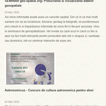
SEMINAR geo-spatial.org: Prelucrarea si vizualizarea datelor
geospatiale
03 Mar 2015
Azi orice informatie poate avea un caracter spatial. Din ce in ce mai multi
oameni vor sa se localizeze, folosesc geotag la fotografii, se pozitioneaza
prin check in si impartasesc informatii de orice fel in fiecare secunda. Vino
la seminarul de geospatializare. Vei invata sa cauti acul in carul cu fan si
apoi sa faci harti relevante pentru proiectele tale intr-o singura zi, sambata
sau duminica, intr-un seminar interactiv de sase ore.
Astronomicus - Concurs de cultura astronomica pentru elevi
02 Mar 2015