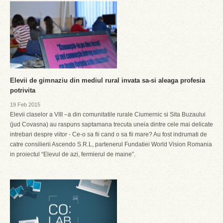
Elevii de gimnaziu din mediul rural invata sa-si aleaga profesia
potrivita
19 Feb 2015
Elevii claselor a VIII –a din comunitatile rurale Ciumernic si Sita Buzaului
(jud Covasna) au raspuns saptamana trecuta uneia dintre cele mai delicate
intrebari despre viitor - Ce-o sa fii cand o sa fii mare? Au fost indrumati de
catre consilierii Ascendo S.R.L, partenerul Fundatiei World Vision Romania
in proiectul “Elevul de azi, fermierul de maine”.