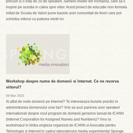
precum si o lista de 20 de speakeri, oameni-model din Romania, care sa ii
inspire pe acestia in calea spre viitor. Acest proiect de educatie non-formala
initiat de Scoala de Valori pune bazele unei comunitati de tineri care pot
schimba viitorul cu puterea mintii lor.
Workshop despre nume de domenii si Internet. Ce ne rezerva
viitorul?
09 Mar 2015
Ai aflat de noile domenii pe Internet? Te intereseaza bunele practici in
administrarea domeniului unei tari? Vrei sa auzi parerea unor speakeri
internationali despre noul program de domenii generice lansat de ICANN
(Internet Corporation for Assigned Names and Numbers)? Vino la
workshopul in limba engleza organizat de ICANN si Asociatia pentru
Tehnologie si Internet in cadrul laboratorului media experimental Sponge.