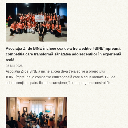
Asociația Zi de BINE încheie cea de-a treia ediție #BINEîmpreună,
competiția care transformă sănătatea adolescenților în experiență
reală
25 Mai 2026
Asociația Zi de BINE a încheiat cea de-a treia ediție a proiectului
#BINEîmpreună, o competiție educațională care a adus laolaltă 120 de
adolescenți din patru licee bucureștene, într-un program construit în...