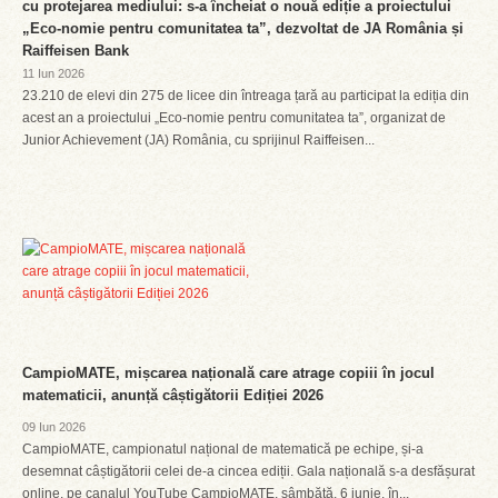
cu protejarea mediului: s-a încheiat o nouă ediție a proiectului
„Eco-nomie pentru comunitatea ta”, dezvoltat de JA România și
Raiffeisen Bank
11 Iun 2026
23.210 de elevi din 275 de licee din întreaga țară au participat la ediția din
acest an a proiectului „Eco-nomie pentru comunitatea ta”, organizat de
Junior Achievement (JA) România, cu sprijinul Raiffeisen...
CampioMATE, mișcarea națională care atrage copiii în jocul
matematicii, anunță câștigătorii Ediției 2026
09 Iun 2026
CampioMATE, campionatul național de matematică pe echipe, și-a
desemnat câștigătorii celei de-a cincea ediții. Gala națională s-a desfășurat
online, pe canalul YouTube CampioMATE, sâmbătă, 6 iunie, în...