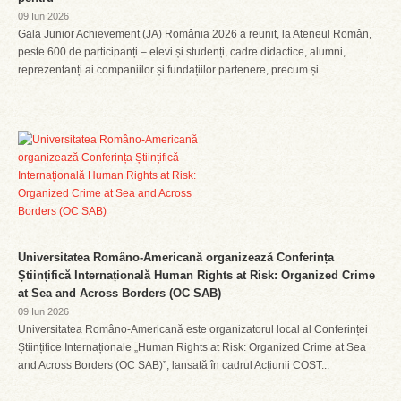
09 Iun 2026
Gala Junior Achievement (JA) România 2026 a reunit, la Ateneul Român,
peste 600 de participanți – elevi și studenți, cadre didactice, alumni,
reprezentanți ai companiilor și fundațiilor partenere, precum și...
Universitatea Româno-Americană organizează Conferința
Științifică Internațională Human Rights at Risk: Organized Crime
at Sea and Across Borders (OC SAB)
09 Iun 2026
Universitatea Româno-Americană este organizatorul local al Conferinței
Științifice Internaționale „Human Rights at Risk: Organized Crime at Sea
and Across Borders (OC SAB)”, lansată în cadrul Acțiunii COST...