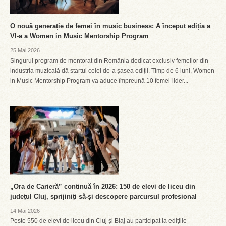
O nouă generație de femei în music business: A început ediția a
VI-a a Women in Music Mentorship Program
25 Mai 2026
Singurul program de mentorat din România dedicat exclusiv femeilor din
industria muzicală dă startul celei de-a șasea ediții. Timp de 6 luni, Women
in Music Mentorship Program va aduce împreună 10 femei-lider...
„Ora de Carieră” continuă în 2026: 150 de elevi de liceu din
județul Cluj, sprijiniți să-și descopere parcursul profesional
14 Mai 2026
Peste 550 de elevi de liceu din Cluj și Blaj au participat la edițiile