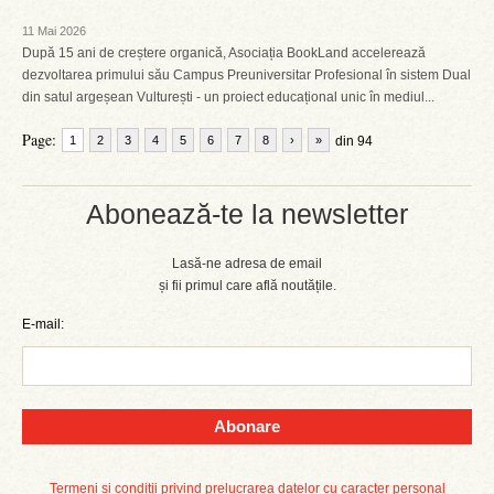
11 Mai 2026
După 15 ani de creștere organică, Asociația BookLand accelerează
dezvoltarea primului său Campus Preuniversitar Profesional în sistem Dual
din satul argeșean Vulturești - un proiect educațional unic în mediul...
Page:
1
2
3
4
5
6
7
8
›
»
din 94
Abonează-te la newsletter
Lasă-ne adresa de email
și fii primul care află noutățile.
E-mail:
Abonare
Termeni și condiții privind prelucrarea datelor cu caracter personal