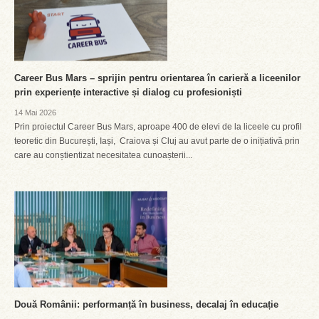
Career Bus Mars – sprijin pentru orientarea în carieră a liceenilor
prin experiențe interactive și dialog cu profesioniști
14 Mai 2026
Prin proiectul Career Bus Mars, aproape 400 de elevi de la liceele cu profil
teoretic din București, Iași, Craiova și Cluj au avut parte de o inițiativă prin
care au conștientizat necesitatea cunoașterii...
Două Românii: performanță în business, decalaj în educație