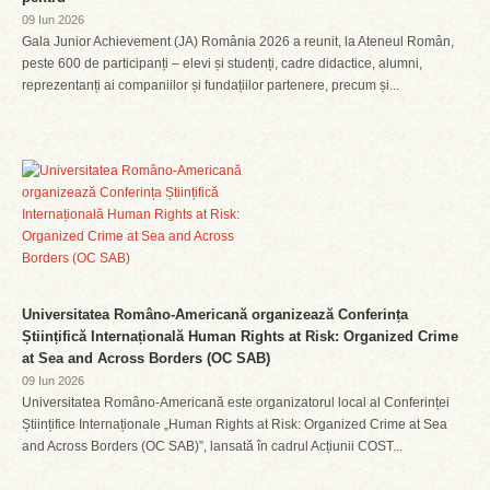
09 Iun 2026
Gala Junior Achievement (JA) România 2026 a reunit, la Ateneul Român,
peste 600 de participanți – elevi și studenți, cadre didactice, alumni,
reprezentanți ai companiilor și fundațiilor partenere, precum și...
Universitatea Româno-Americană organizează Conferința
Științifică Internațională Human Rights at Risk: Organized Crime
at Sea and Across Borders (OC SAB)
09 Iun 2026
Universitatea Româno-Americană este organizatorul local al Conferinței
Științifice Internaționale „Human Rights at Risk: Organized Crime at Sea
and Across Borders (OC SAB)”, lansată în cadrul Acțiunii COST...