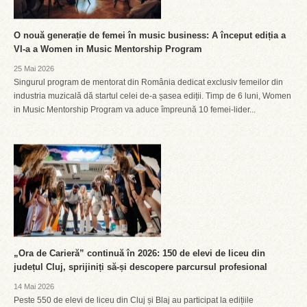
O nouă generație de femei în music business: A început ediția a
VI-a a Women in Music Mentorship Program
25 Mai 2026
Singurul program de mentorat din România dedicat exclusiv femeilor din
industria muzicală dă startul celei de-a șasea ediții. Timp de 6 luni, Women
in Music Mentorship Program va aduce împreună 10 femei-lider...
„Ora de Carieră” continuă în 2026: 150 de elevi de liceu din
județul Cluj, sprijiniți să-și descopere parcursul profesional
14 Mai 2026
Peste 550 de elevi de liceu din Cluj și Blaj au participat la edițiile