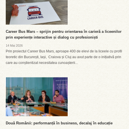
Career Bus Mars – sprijin pentru orientarea în carieră a liceenilor
prin experiențe interactive și dialog cu profesioniști
14 Mai 2026
Prin proiectul Career Bus Mars, aproape 400 de elevi de la liceele cu profil
teoretic din București, Iași, Craiova și Cluj au avut parte de o inițiativă prin
care au conștientizat necesitatea cunoașterii...
Două Românii: performanță în business, decalaj în educație