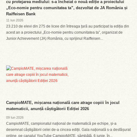
cu protejarea mediului: s-a încheiat o nouă ediție a proiectului
„Eco-nomie pentru comunitatea ta”, dezvoltat de JA România și
Raiffeisen Bank
11 Iun 2026
23.210 de elevi din 275 de licee din întreaga țară au participat la ediția din
acest an a proiectului „Eco-nomie pentru comunitatea ta”, organizat de
Junior Achievement (JA) România, cu sprijinul Raiffeisen...
CampioMATE, mișcarea națională care atrage copiii în jocul
matematicii, anunță câștigătorii Ediției 2026
09 Iun 2026
CampioMATE, campionatul național de matematică pe echipe, și-a
desemnat câștigătorii celei de-a cincea ediții. Gala națională s-a desfășurat
online, pe canalul YouTube CampioMATE, sâmbătă, 6 iunie, în...