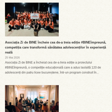
Asociația Zi de BINE încheie cea de-a treia ediție #BINEîmpreună,
competiția care transformă sănătatea adolescenților în experiență
reală
25 Mai 2026
Asociația Zi de BINE a încheiat cea de-a treia ediție a proiectului
#BINEîmpreună, o competiție educațională care a adus laolaltă 120 de
adolescenți din patru licee bucureștene, într-un program construit în...