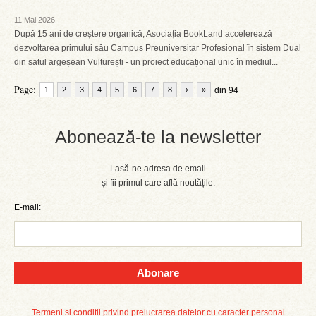
11 Mai 2026
După 15 ani de creștere organică, Asociația BookLand accelerează
dezvoltarea primului său Campus Preuniversitar Profesional în sistem Dual
din satul argeșean Vulturești - un proiect educațional unic în mediul...
Page:
1
2
3
4
5
6
7
8
›
»
din 94
Abonează-te la newsletter
Lasă-ne adresa de email
și fii primul care află noutățile.
E-mail:
Abonare
Termeni și condiții privind prelucrarea datelor cu caracter personal