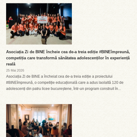
Asociația Zi de BINE încheie cea de-a treia ediție #BINEîmpreună,
competiția care transformă sănătatea adolescenților în experiență
reală
25 Mai 2026
Asociația Zi de BINE a încheiat cea de-a treia ediție a proiectului
#BINEîmpreună, o competiție educațională care a adus laolaltă 120 de
adolescenți din patru licee bucureștene, într-un program construit în...