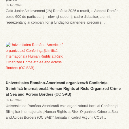
09 Iun 2026
Gala Junior Achievement (JA) România 2026 a reunit, la Ateneul Român,
peste 600 de participanți – elevi și studenți, cadre didactice, alumni,
reprezentanți ai companiilor și fundațiilor partenere, precum și...
Universitatea Româno-Americană organizează Conferința
Științifică Internațională Human Rights at Risk: Organized Crime
at Sea and Across Borders (OC SAB)
09 Iun 2026
Universitatea Româno-Americană este organizatorul local al Conferinței
Științifice Internaționale „Human Rights at Risk: Organized Crime at Sea
and Across Borders (OC SAB)”, lansată în cadrul Acțiunii COST...