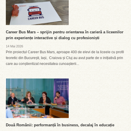
Career Bus Mars – sprijin pentru orientarea în carieră a liceenilor
prin experiențe interactive și dialog cu profesioniști
14 Mai 2026
Prin proiectul Career Bus Mars, aproape 400 de elevi de la liceele cu profil
teoretic din București, Iași, Craiova și Cluj au avut parte de o inițiativă prin
care au conștientizat necesitatea cunoașterii...
Două Românii: performanță în business, decalaj în educație