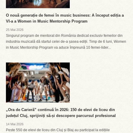
O nouă generație de femei în music business: A început ediția a
VI-a a Women in Music Mentorship Program
25 Mai 2026
Singurul program de mentorat din România dedicat exclusiv femeilor din
industria muzicală dă startul celei de-a șasea ediții. Timp de 6 luni, Women
in Music Mentorship Program va aduce împreună 10 femei-lider...
„Ora de Carieră” continuă în 2026: 150 de elevi de liceu din
județul Cluj, sprijiniți să-și descopere parcursul profesional
14 Mai 2026
Peste 550 de elevi de liceu din Cluj și Blaj au participat la edițiile