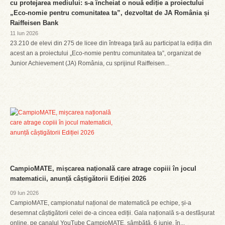
cu protejarea mediului: s-a încheiat o nouă ediție a proiectului
„Eco-nomie pentru comunitatea ta”, dezvoltat de JA România și
Raiffeisen Bank
11 Iun 2026
23.210 de elevi din 275 de licee din întreaga țară au participat la ediția din
acest an a proiectului „Eco-nomie pentru comunitatea ta”, organizat de
Junior Achievement (JA) România, cu sprijinul Raiffeisen...
CampioMATE, mișcarea națională care atrage copiii în jocul
matematicii, anunță câștigătorii Ediției 2026
09 Iun 2026
CampioMATE, campionatul național de matematică pe echipe, și-a
desemnat câștigătorii celei de-a cincea ediții. Gala națională s-a desfășurat
online, pe canalul YouTube CampioMATE, sâmbătă, 6 iunie, în...