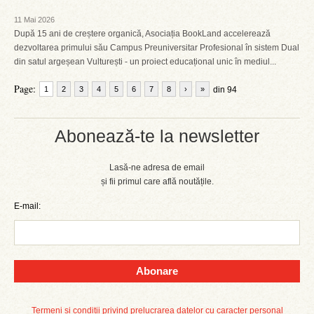
11 Mai 2026
După 15 ani de creștere organică, Asociația BookLand accelerează
dezvoltarea primului său Campus Preuniversitar Profesional în sistem Dual
din satul argeșean Vulturești - un proiect educațional unic în mediul...
Page:
1
2
3
4
5
6
7
8
›
»
din 94
Abonează-te la newsletter
Lasă-ne adresa de email
și fii primul care află noutățile.
E-mail:
Abonare
Termeni și condiții privind prelucrarea datelor cu caracter personal