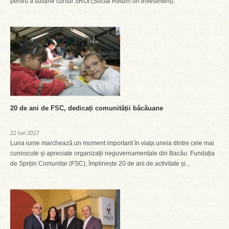
pentru a susține cursul SROI (Social Return on Investment).
20 de ani de FSC, dedicați comunității băcăuane
22 Iun 2017
Luna iunie marchează un moment important în viața uneia dintre cele mai
cunoscute și apreciate organizații neguvernamentale din Bacău. Fundația
de Sprijin Comunitar (FSC), împlinește 20 de ani de activitate și...