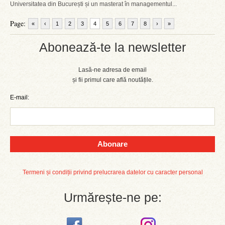
Universitatea din București și un masterat în managementul...
Page:
«
‹
1
2
3
4
5
6
7
8
›
»
Abonează-te la newsletter
Lasă-ne adresa de email
și fii primul care află noutățile.
E-mail:
Abonare
Termeni și condiții privind prelucrarea datelor cu caracter personal
Urmărește-ne pe: