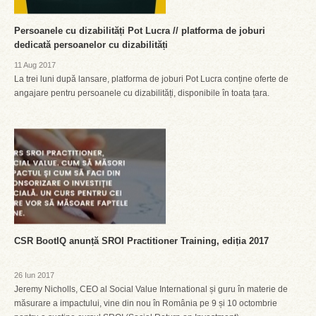
Persoanele cu dizabilități Pot Lucra // platforma de joburi
dedicată persoanelor cu dizabilități
11 Aug 2017
La trei luni după lansare, platforma de joburi Pot Lucra conține oferte de
angajare pentru persoanele cu dizabilități, disponibile în toata țara.
CSR BootIQ anunță SROI Practitioner Training, ediția 2017
26 Iun 2017
Jeremy Nicholls, CEO al Social Value International și guru în materie de
măsurare a impactului, vine din nou în România pe 9 și 10 octombrie