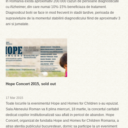
In Romania exista aproximativ 200.000 cazuri de persoane diagnosticate
cu Alzheimer, din care numai 10%-15% beneficiaza de tratament.
Diagnosticul bolii se face in mod frecvent in stadii tardive, perioada de
supravietuire de la momentul stabilirii diagnosticului fiind de aproximativ 3
ani si jumatate.
Hope Concert 2015, sold out
17 Mar 2015
Toate locurile la evenimentul Hope and Homes for Children s-au epuizat.
Sala Ateneului Roman va fi plina miercuri, 18 martie, la concertul caritabil
dedicat copiilor institutionalizati sau aflati in pericol de abandon. Hope
Concert, organizat de fundatia Hope and Homes for Children Romania, a
atras atentia publicului bucurestean, dornic sa participe la un eveniment