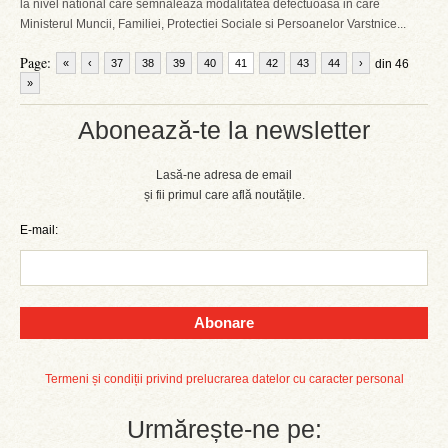
la nivel national care semnaleaza modalitatea defectuoasa in care
Ministerul Muncii, Familiei, Protectiei Sociale si Persoanelor Varstnice...
Page:
«
‹
37
38
39
40
41
42
43
44
›
din 46
»
Abonează-te la newsletter
Lasă-ne adresa de email
și fii primul care află noutățile.
E-mail:
Abonare
Termeni și condiții privind prelucrarea datelor cu caracter personal
Urmărește-ne pe: