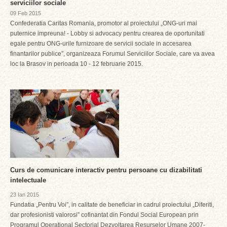
serviciilor sociale
09 Feb 2015
Confederatia Caritas Romania, promotor al proiectului „ONG-uri mai
puternice impreuna! - Lobby si advocacy pentru crearea de oportunitati
egale pentru ONG-urile furnizoare de servicii sociale in accesarea
finantarilor publice”, organizeaza Forumul Serviciilor Sociale, care va avea
loc la Brasov in perioada 10 - 12 februarie 2015.
Curs de comunicare interactiv pentru persoane cu dizabilitati
intelectuale
23 Ian 2015
Fundatia „Pentru Voi”, in calitate de beneficiar in cadrul proiectului „Diferiti,
dar profesionisti valorosi” cofinantat din Fondul Social European prin
Programul Operational Sectorial Dezvoltarea Resurselor Umane 2007-