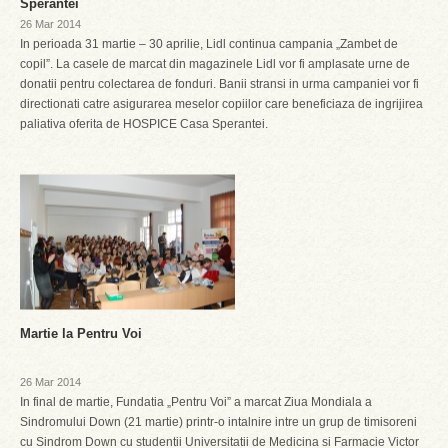
Sperantei
26 Mar 2014
In perioada 31 martie – 30 aprilie, Lidl continua campania „Zambet de
copil”. La casele de marcat din magazinele Lidl vor fi amplasate urne de
donatii pentru colectarea de fonduri. Banii stransi in urma campaniei vor fi
directionati catre asigurarea meselor copiilor care beneficiaza de ingrijirea
paliativa oferita de HOSPICE Casa Sperantei.
Martie la Pentru Voi
26 Mar 2014
In final de martie, Fundatia „Pentru Voi” a marcat Ziua Mondiala a
Sindromului Down (21 martie) printr-o intalnire intre un grup de timisoreni
cu Sindrom Down cu studentii Universitatii de Medicina si Farmacie Victor