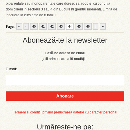
biparentale sau monoparentale care doresc sa adopte, cu conditia
domicilierii in sectorul 3 sau 4 din Bucuresti (pentru moment). Limita de
inscriere la curs este de 8 familii.
Page:
«
‹
40
41
42
43
44
45
46
›
»
Abonează-te la newsletter
Lasă-ne adresa de email
și fii primul care află noutățile.
E-mail:
Abonare
Termeni și condiții privind prelucrarea datelor cu caracter personal
Urmărește-ne pe: