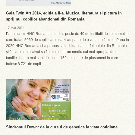
Gala Twin Art 2014, editia a II-a. Muzica, literatura si pictura in
sprijinul copiilor abandonati din Romania.
17 Mar 2014
Pana acum, HHC Romania a inchis peste de 40 de institutii de tip mamut in
care traiau 5069 de copii, care astazi au parte de o viata de familie. Pana in
2020 HHC Romania si-a propus sa inchida toate orfelinatele din Romania
si fiecare copil salvat sa fie mutat intr-un mediu cat mai apropiat de o
familie. In tara mai sunt de inchis 159 de centre de plasament in care
traiesc 8.721 de copii.
Sindromul Down: de la cursul de genetica la viata cotidiana