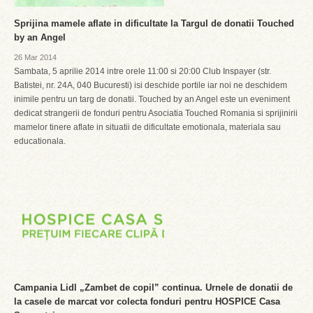
Sprijina mamele aflate in dificultate la Targul de donatii Touched
by an Angel
26 Mar 2014
Sambata, 5 aprilie 2014 intre orele 11:00 si 20:00 Club Inspayer (str.
Batistei, nr. 24A, 040 Bucuresti) isi deschide portile iar noi ne deschidem
inimile pentru un targ de donatii. Touched by an Angel este un eveniment
dedicat strangerii de fonduri pentru Asociatia Touched Romania si sprijinirii
mamelor tinere aflate in situatii de dificultate emotionala, materiala sau
educationala.
Campania Lidl „Zambet de copil” continua. Urnele de donatii de
la casele de marcat vor colecta fonduri pentru HOSPICE Casa