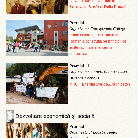
La vanatoare de vanatori in
Rezervatia Biosferei Delta Dunarii
Premiul II
Organizator: Transylvania College
Prima cladire educationala din
Romania construita pe principii de
sustenabilitate si eficienta
energetica.
Premiul III
Organizator: Centrul pentru Politici
Durabile Ecopolis
MHC = Energie $verde$, rauri beton
Dezvoltare economică şi socială
Premiul I
Organizator: Fundatia pentru