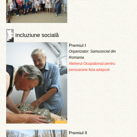
Incluziune socială
Premiul I
Organizator: Samusocial din
Romania
Atelierul Ocupational pentru
persoanele fara adapost
Premiul II