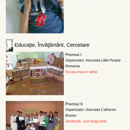
Educaţie, Învăţământ, Cercetare
Premiul I
Organizator: Asociatia Little People
Romania
Scoala mea in spital
Premiul II
Organizator: Asociatia Catharsis
Brasov
Zambeste, sunt langa tine!