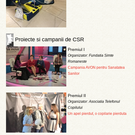
Proiecte si campanii de CSR
Premiul I
Organizator: Fundatia Simte
Romaneste
Campania AVON pentru Sanatatea
Sanilor
Premiul II
Organizator: Asociatia Telefonul
Copilului
Un apel pierdut, o copilarie pierduta