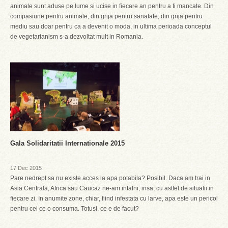
animale sunt aduse pe lume si ucise in fiecare an pentru a fi mancate. Din
compasiune pentru animale, din grija pentru sanatate, din grija pentru
mediu sau doar pentru ca a devenit o moda, in ultima perioada conceptul
de vegetarianism s-a dezvoltat mult in Romania.
Gala Solidaritatii Internationale 2015
17 Dec 2015
Pare nedrept sa nu existe acces la apa potabila? Posibil. Daca am trai in
Asia Centrala, Africa sau Caucaz ne-am intalni, insa, cu astfel de situatii in
fiecare zi. In anumite zone, chiar, fiind infestata cu larve, apa este un pericol
pentru cei ce o consuma. Totusi, ce e de facut?