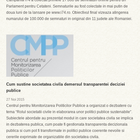
Campania i74 a colectat primele 17.000 de semnaturi online pentru un
Parlament pentru Cetateni. Semnaturile au fost colectate in mai putin de
doua luni de la lansare pe www.i74.ro. Obiectivul final vizeaza atingerea
numarului de 100.000 de semnaturi in original din 11 judete ale Romaniei.
Cum sustine societatea civila demersul transparentei deciziei
publice
27 Noi 2015
Centrul pentru Monitorizarea Politicilor Publice a organizat o dezbatere cu
tema “Rolul societatii civile in elaborarea unor politici publice sustenabile”.
Subiectele abordate au prezentat modul in care societatea civila se implica
in dezbaterea publica, cum poate fi gestionata transparenta decizionala
publica si cum pot fi transformate in politici publice coerente nevoile si
cererile exprimate de organizatiile din societatea civila.