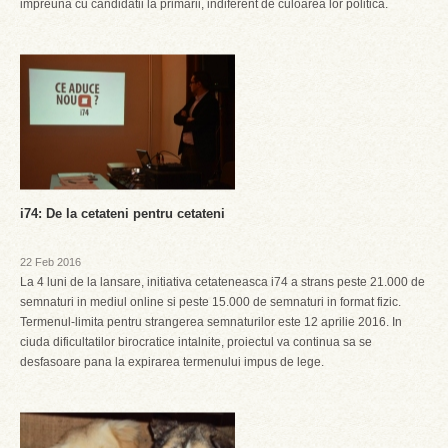
impreuna cu candidatii la primarii, indiferent de culoarea lor politica.
i74: De la cetateni pentru cetateni
22 Feb 2016
La 4 luni de la lansare, initiativa cetateneasca i74 a strans peste 21.000 de
semnaturi in mediul online si peste 15.000 de semnaturi in format fizic.
Termenul-limita pentru strangerea semnaturilor este 12 aprilie 2016. In
ciuda dificultatilor birocratice intalnite, proiectul va continua sa se
desfasoare pana la expirarea termenului impus de lege.