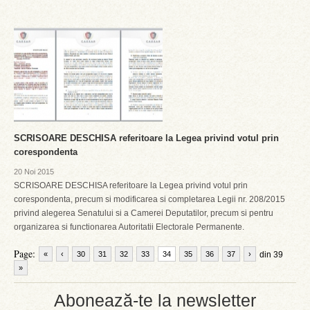
SCRISOARE DESCHISA referitoare la Legea privind votul prin
corespondenta
20 Noi 2015
SCRISOARE DESCHISA referitoare la Legea privind votul prin
corespondenta, precum si modificarea si completarea Legii nr. 208/2015
privind alegerea Senatului si a Camerei Deputatilor, precum si pentru
organizarea si functionarea Autoritatii Electorale Permanente.
Page:
«
‹
30
31
32
33
34
35
36
37
›
din 39
»
Abonează-te la newsletter