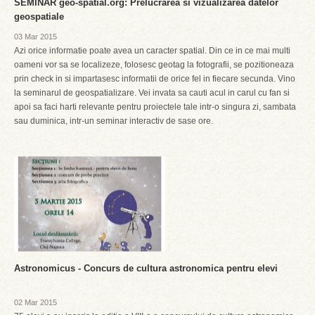
SEMINAR geo-spatial.org: Prelucrarea si vizualizarea datelor
geospatiale
03 Mar 2015
Azi orice informatie poate avea un caracter spatial. Din ce in ce mai multi
oameni vor sa se localizeze, folosesc geotag la fotografii, se pozitioneaza
prin check in si impartasesc informatii de orice fel in fiecare secunda. Vino
la seminarul de geospatializare. Vei invata sa cauti acul in carul cu fan si
apoi sa faci harti relevante pentru proiectele tale intr-o singura zi, sambata
sau duminica, intr-un seminar interactiv de sase ore.
Astronomicus - Concurs de cultura astronomica pentru elevi
02 Mar 2015