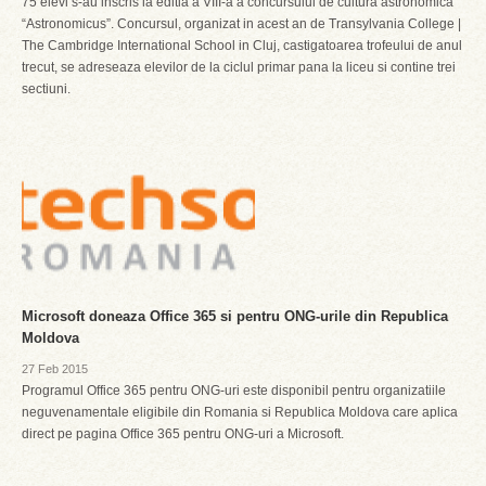
75 elevi s-au inscris la editia a VIII-a a concursului de cultura astronomica
“Astronomicus”. Concursul, organizat in acest an de Transylvania College |
The Cambridge International School in Cluj, castigatoarea trofeului de anul
trecut, se adreseaza elevilor de la ciclul primar pana la liceu si contine trei
sectiuni.
Microsoft doneaza Office 365 si pentru ONG-urile din Republica
Moldova
27 Feb 2015
Programul Office 365 pentru ONG-uri este disponibil pentru organizatiile
neguvenamentale eligibile din Romania si Republica Moldova care aplica
direct pe pagina Office 365 pentru ONG-uri a Microsoft.