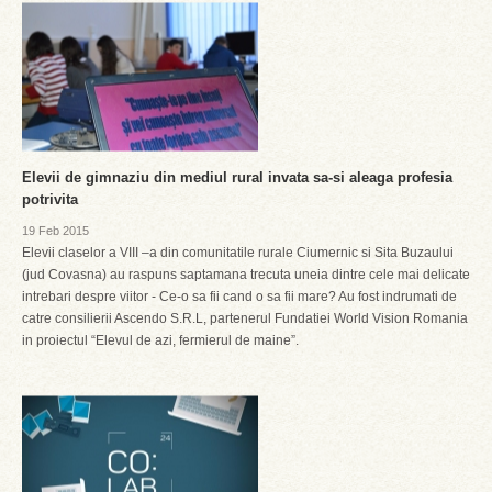
Elevii de gimnaziu din mediul rural invata sa-si aleaga profesia
potrivita
19 Feb 2015
Elevii claselor a VIII –a din comunitatile rurale Ciumernic si Sita Buzaului
(jud Covasna) au raspuns saptamana trecuta uneia dintre cele mai delicate
intrebari despre viitor - Ce-o sa fii cand o sa fii mare? Au fost indrumati de
catre consilierii Ascendo S.R.L, partenerul Fundatiei World Vision Romania
in proiectul “Elevul de azi, fermierul de maine”.