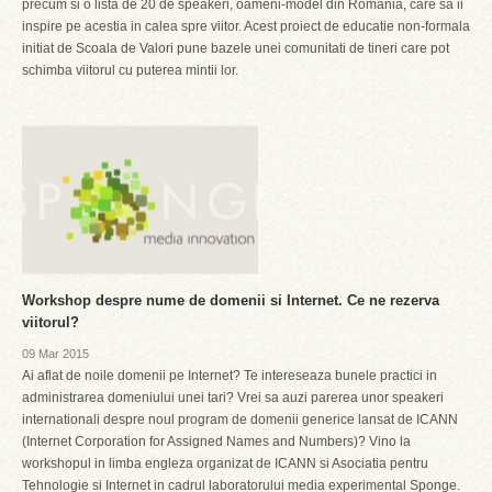
precum si o lista de 20 de speakeri, oameni-model din Romania, care sa ii
inspire pe acestia in calea spre viitor. Acest proiect de educatie non-formala
initiat de Scoala de Valori pune bazele unei comunitati de tineri care pot
schimba viitorul cu puterea mintii lor.
Workshop despre nume de domenii si Internet. Ce ne rezerva
viitorul?
09 Mar 2015
Ai aflat de noile domenii pe Internet? Te intereseaza bunele practici in
administrarea domeniului unei tari? Vrei sa auzi parerea unor speakeri
internationali despre noul program de domenii generice lansat de ICANN
(Internet Corporation for Assigned Names and Numbers)? Vino la
workshopul in limba engleza organizat de ICANN si Asociatia pentru
Tehnologie si Internet in cadrul laboratorului media experimental Sponge.