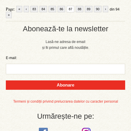
Page:
«
‹
83
84
85
86
87
88
89
90
›
din 94
»
Abonează-te la newsletter
Lasă-ne adresa de email
și fii primul care află noutățile.
E-mail:
Abonare
Termeni și condiții privind prelucrarea datelor cu caracter personal
Urmărește-ne pe: