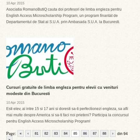
10 Apr 2015
Asociatia RomanoButiQ cauta doi profesori de limba engleza pentru
English Access Microscholarship Program, un program finantat de
Departamentul de Stat al S.U.A. prin Ambasada S.U.A. la Bucuresti.
Cursuri gratuite de limba engleza pentru elevii cu venituri
modeste din Bucuresti
10 Apr 2015
Esti elev, ai intre 15 si 17 ani si doresti sa-ti perfectionezi engleza, sa afli
mai multe despre America si sa-ti faci noi prieteni? Participa la concursul
pentru English Access Microscholarship Program!
Page:
«
‹
81
82
83
84
85
86
87
88
›
din 94
»