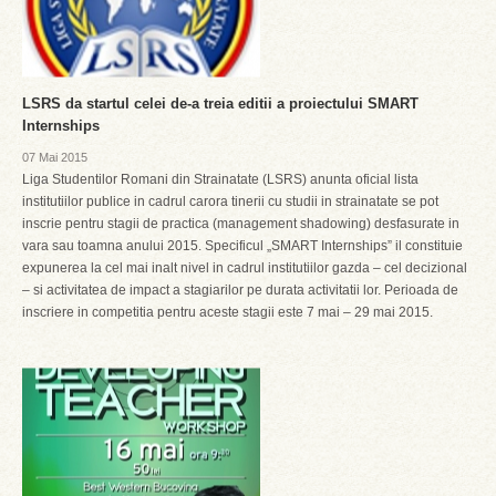
LSRS da startul celei de-a treia editii a proiectului SMART
Internships
07 Mai 2015
Liga Studentilor Romani din Strainatate (LSRS) anunta oficial lista
institutiilor publice in cadrul carora tinerii cu studii in strainatate se pot
inscrie pentru stagii de practica (management shadowing) desfasurate in
vara sau toamna anului 2015. Specificul „SMART Internships” il constituie
expunerea la cel mai inalt nivel in cadrul institutiilor gazda – cel decizional
– si activitatea de impact a stagiarilor pe durata activitatii lor. Perioada de
inscriere in competitia pentru aceste stagii este 7 mai – 29 mai 2015.