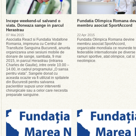
Incepe weekend-ul salvand o
Fundatia Olimpica Romana dev
viata. Doneaza sange in parcul
membru asociat SportAccord
Herastrau
07 Mai 2015
22 Apr 2015
Asociatia React si Fundatia Vodafone
Fundatia Olimpica Romana devine
Romania, impreuna cu Centrul de
membru asociat SportAccord,
Transfuzie Sanguina Bucuresti, anunta
organizatie mondiala ce reuneste t
organizarea unei sesiuni mobile de
federatiile internationale pe diverse
donare de sange, sambata, 9 mai
ramuri sportive, atat olimpice, cat si
2015, in parcul Herastrau (intrarea
neolimpice.
Charles de Gaulle), intre orele 10.00 –
14.00, in cadrul programului „O sansa
pentru viata”. Sangele donat cu
aceasta ocazie va fi utilizat in spitalele
din Bucuresti pentru salvarea
pacientilor supusi unor interventii
chirurgicale sau a celor care necesita
preparate sanguine.