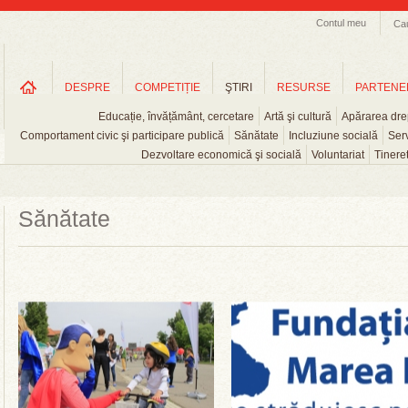
Contul meu
Ca
DESPRE
COMPETIȚIE
ŞTIRI
RESURSE
PARTENE
Educație, învățământ, cercetare
Artă şi cultură
Apărarea drep
Comportament civic şi participare publică
Sănătate
Incluziune socială
Serv
Dezvoltare economică şi socială
Voluntariat
Tinere
Sănătate