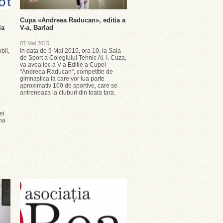
Cupa «Andreea Raducan», editia a
la
V-a, Barlad
07 Mai 2015
bil,
In data de 9 Mai 2015, ora 10, la Sala
de Sport a Colegiului Tehnic Al. I. Cuza,
va avea loc a V-a Editie a Cupei
“Andreea Raducan“, competitie de
gimnastica la care vor lua parte
aproximativ 100 de sportive, care se
antreneaza la cluburi din toata tara.
ei
na