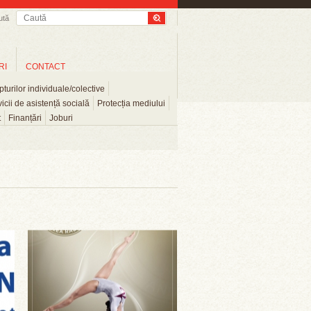
ută
RI
CONTACT
turilor individuale/colective
icii de asistență socială
Protecția mediului
t
Finanțări
Joburi