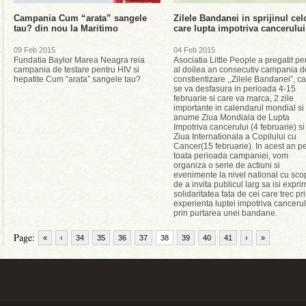
Campania Cum “arata” sangele
Zilele Bandanei in sprijinul cel
tau? din nou la Maritimo
care lupta impotriva cancerului
09 Feb 2015
04 Feb 2015
Fundatia Baylor Marea Neagra reia
Asociatia Little People a pregatit pe
campania de testare pentru HIV si
al doilea an consecutiv campania d
hepatite Cum “arata” sangele tau?
constientizare ,,Zilele Bandanei”, c
se va desfasura in perioada 4-15
februarie si care va marca, 2 zile
importante in calendarul mondial si
anume Ziua Mondiala de Lupta
Impotriva cancerului (4 februarie) si
Ziua Internationala a Copilului cu
Cancer(15 februarie). In acest an p
toata perioada campaniei, vom
organiza o serie de actiuni si
evenimente la nivel national cu sco
de a invita publicul larg sa isi expri
solidaritatea fata de cei care trec pr
experienta luptei impotriva cancerul
prin purtarea unei bandane.
Page:
«
‹
34
35
36
37
38
39
40
41
›
»