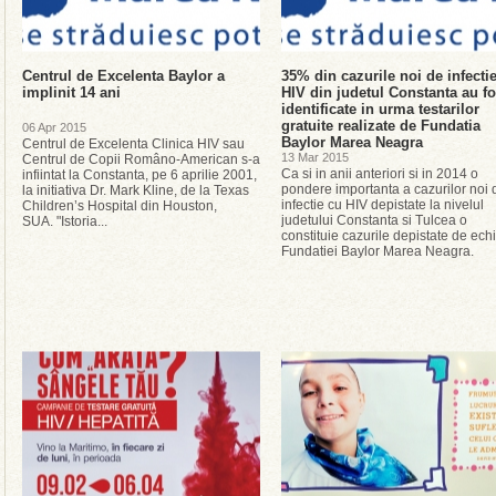
Centrul de Excelenta Baylor a
35% din cazurile noi de infecti
implinit 14 ani
HIV din judetul Constanta au fo
identificate in urma testarilor
gratuite realizate de Fundatia
06 Apr 2015
Baylor Marea Neagra
Centrul de Excelenta Clinica HIV sau
13 Mar 2015
Centrul de Copii Româno-American s-a
Ca si in anii anteriori si in 2014 o
infiintat la Constanta, pe 6 aprilie 2001,
pondere importanta a cazurilor noi 
la initiativa Dr. Mark Kline, de la Texas
infectie cu HIV depistate la nivelul
Children’s Hospital din Houston,
judetului Constanta si Tulcea o
SUA. "Istoria...
constituie cazurile depistate de ech
Fundatiei Baylor Marea Neagra.