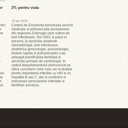
or
2% pentru viata
19 Ian 2015
ntru
Centrul de Excelenta furnizeaza servicii
e
medicale si psihosociale persoanelor
are
din regiunea Dobrogei care sufera de
boli infectioase. Din 2001 si pana in
prezent, la serviciile existente
(stomatologie, boli infectioase,
obstetrica-ginecologie, pneumologie,
testare rapida si psihosociale) s-au
adaugat planificarea familiala si
e
serviciile primare de cardiologie. In
cadrul departamentului psihosocial se
ofera consiliere celor care vin la testare
pul
pentru depistarea infectiei cu HIV si cu
me
hepatita B sau C, dar si sustinere si
in
indrumare persoanelor infectate si
ui,
familiilor acestora.