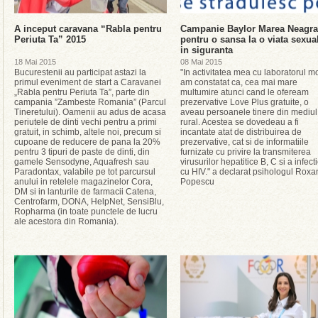
A inceput caravana “Rabla pentru
Campanie Baylor Marea Neagra
Periuta Ta” 2015
pentru o sansa la o viata sexua
in siguranta
18 Mai 2015
08 Mai 2015
Bucurestenii au participat astazi la
"In activitatea mea cu laboratorul mo
primul eveniment de start a Caravanei
am constatat ca, cea mai mare
„Rabla pentru Periuta Ta”, parte din
multumire atunci cand le ofeream
campania ”Zambeste Romania” (Parcul
prezervative Love Plus gratuite, o
Tineretului). Oamenii au adus de acasa
aveau persoanele tinere din mediul
periutele de dinti vechi pentru a primi
rural. Acestea se dovedeau a fi
gratuit, in schimb, altele noi, precum si
incantate atat de distribuirea de
cupoane de reducere de pana la 20%
prezervative, cat si de informatiile
pentru 3 tipuri de paste de dinti, din
furnizate cu privire la transmiterea
gamele Sensodyne, Aquafresh sau
virusurilor hepatitice B, C si a infecti
Paradontax, valabile pe tot parcursul
cu HIV." a declarat psihologul Roxa
anului in retelele magazinelor Cora,
Popescu
DM si in lanturile de farmacii Catena,
Centrofarm, DONA, HelpNet, SensiBlu,
Ropharma (in toate punctele de lucru
ale acestora din Romania).