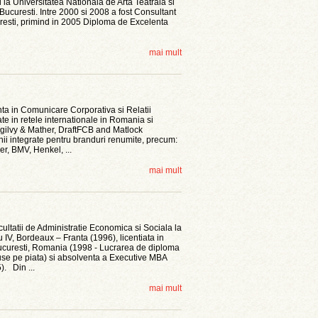
l la Universitatea Nationala de Arta Teatrala si
Bucuresti. Intre 2000 si 2008 a fost Consultant
curesti, primind in 2005 Diploma de Excelenta
mai mult
a in Comunicare Corporativa si Relatii
tate in retele internationale in Romania si
Ogilvy & Mather, DraftFCB and Matlock
ii integrate pentru branduri renumite, precum:
r, BMV, Henkel, ...
mai mult
ltatii de Administratie Economica si Sociala la
V, Bordeaux – Franta (1996), licentiata in
ucuresti, Romania (1998 - Lucrarea de diploma
use pe piata) si absolventa a Executive MBA
. Din ...
mai mult