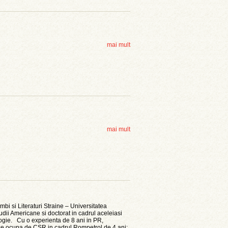
mai mult
mai mult
mbi si Literaturi Straine – Universitatea
dii Americane si doctorat in cadrul aceleiasi
lologie. Cu o experienta de 8 ani in PR,
 se ocupa de CSR in cadrul Rompetrol de 4 ani;