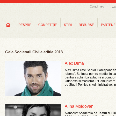
Contul meu
Ca
DESPRE
COMPETIȚIE
ŞTIRI
RESURSE
PARTENE
Gala Societatii Civile editia 2013
Alex Dima
Alex Dima este Senior Corespondent 
iubesc". Se lupta pentru mediul in car
pentru a schimba atitudini si compor
Ortodoxa si masteratul "Comunicare s
de Studii Politice si Administrative. In 
Alina Moldovan
A absolvit Academia de Teatru si Film