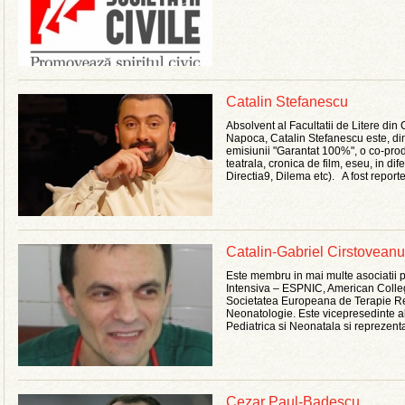
Catalin Stefanescu
Absolvent al Facultatii de Litere din 
Napoca, Catalin Stefanescu este, din
emisiunii "Garantat 100%", o co-pro
teatrala, cronica de film, eseu, in di
Directia9, Dilema etc). A fost reporter,
Catalin-Gabriel Cirstoveanu
Este membru in mai multe asociatii 
Intensiva – ESPNIC, American Colleg
Societatea Europeana de Terapie Re
Neonatologie. Este vicepresedinte a
Pediatrica si Neonatala si reprezentan
Cezar Paul-Badescu