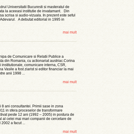
drul Universitatii Bucuresti si masteratul de
rata la aceeasi institutie de invatamant. Din
a scrisa si audio-vizuala. In prezent este seful
 Adevarul. A debutat editorial in 1995 in
mai mult
hipa de Comunicare si Relatii Publice a
ta din Romania, cu actionariat austriac.Corina
ii institutionale, comunicare interna, CSR,
Vasile a fost ziarist si editor financiar la mai
tre anii 1998 ...
mai mult
 8 ani consultantei. Primii sase in zona
 2011 in sfera proceselor de transformare
ctivat peste 12 ani (1992 – 2005) in postura de
ral al celei mai mari companii de cercetare de
 2002 a facut ...
mai mult