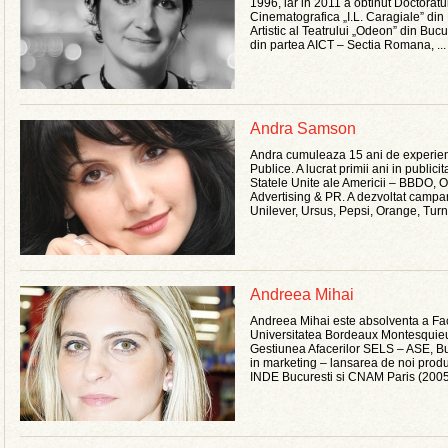
1996, iar in 2011 a obtinut Doctoratu
Cinematografica „I.L. Caragiale” din 
Artistic al Teatrului „Odeon” din Bu
din partea AICT – Sectia Romana, ...
Andra Samson
Andra cumuleaza 15 ani de experient
Publice. A lucrat primii ani in publici
Statele Unite ale Americii – BBDO, 
Advertising & PR. A dezvoltat campan
Unilever, Ursus, Pepsi, Orange, Turne
Andreea Mihai
Andreea Mihai este absolventa a Facu
Universitatea Bordeaux Montesquieu I
Gestiunea Afacerilor SELS – ASE, B
in marketing – lansarea de noi prod
INDE Bucuresti si CNAM Paris (2005)