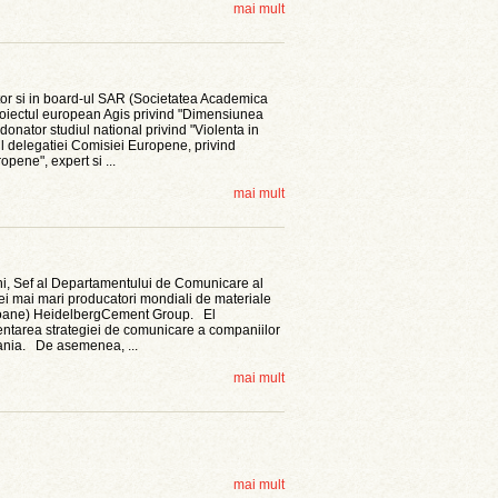
mai mult
or si in board-ul SAR (Societatea Academica
oiectul european Agis privind "Dimensiunea
donator studiul national privind "Violenta in
ul delegatiei Comisiei Europene, privind
opene", expert si ...
mai mult
i, Sef al Departamentului de Comunicare al
ei mai mari producatori mondiali de materiale
betoane) HeidelbergCement Group. El
ntarea strategiei de comunicare a companiilor
nia. De asemenea, ...
mai mult
mai mult