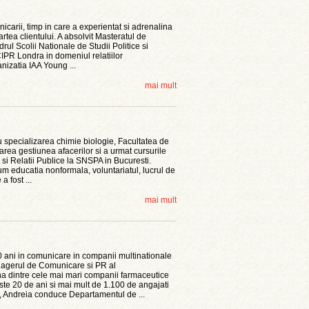
carii, timp in care a experientat si adrenalina
artea clientului. A absolvit Masteratul de
rul Scolii Nationale de Studii Politice si
CIPR Londra in domeniul relatiilor
izatia IAA Young ...
mai mult
 cu specializarea chimie biologie, Facultatea de
rea gestiunea afacerilor si a urmat cursurile
i Relatii Publice la SNSPA in Bucuresti.
um educatia nonformala, voluntariatul, lucrul de
a fost ...
mai mult
 ani in comunicare in companii multinationale
anagerul de Comunicare si PR al
 dintre cele mai mari companii farmaceutice
ste 20 de ani si mai mult de 1.100 de angajati
 Andreia conduce Departamentul de ...