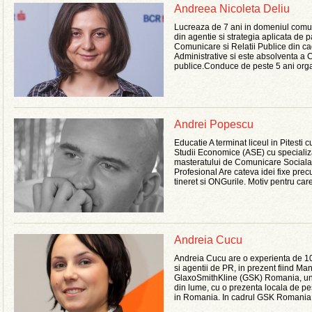
Andreea Nicoleta Deliu
Lucreaza de 7 ani in domeniul comuni
din agentie si strategia aplicata de p
Comunicare si Relatii Publice din cad
Administrative si este absolventa a 
publice.Conduce de peste 5 ani organ
Andrei Popescu
Educatie A terminat liceul in Pitesti
Studii Economice (ASE) cu specializa
masteratului de Comunicare Sociala s
Profesional Are cateva idei fixe prec
tineret si ONGurile. Motiv pentru care 
Andreia Cucu
Andreia Cucu are o experienta de 10
si agentii de PR, in prezent fiind M
GlaxoSmithKline (GSK) Romania, una
din lume, cu o prezenta locala de pe
in Romania. In cadrul GSK Romania,