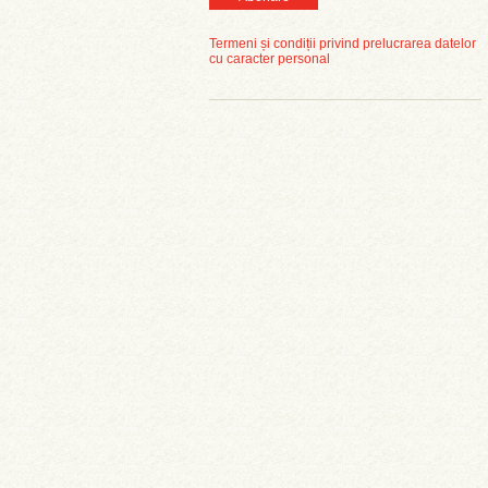
Termeni și condiții privind prelucrarea datelor
cu caracter personal