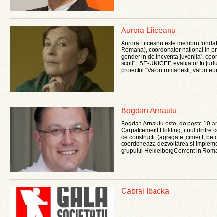
Aurora Liiceanu
Aurora Liiceanu este membru fondat
Romana), coordonator national in pr
gender in delincventa juvenila", coor
scoli", ISE-UNICEF, evaluator in juri
proiectul "Valori romanesti, valori eur
Bogdan Arnautu
Bogdan Arnautu este, de peste 10 an
Carpatcement Holding, unul dintre c
de constructii (agregate, ciment, 
coordoneaza dezvoltarea si impleme
grupului HeidelbergCement in Roma
Cabral Ibacka