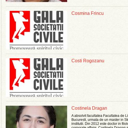
Cosmina Frincu
Costi Rogozanu
Costinela Dragan
A absolvit facultatea Facultatea de Li
Bucuresti, urmata de un master in Stu
institutii. Din 2012 este doctor in fi
corporate affairs, Costinela Dragan