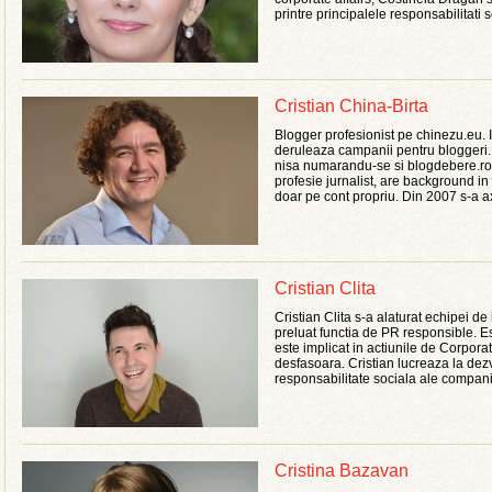
printre principalele responsabilitati 
Cristian China-Birta
Blogger profesionist pe chinezu.eu. In
deruleaza campanii pentru bloggeri. 
nisa numarandu-se si blogdebere.ro,
profesie jurnalist, are background i
doar pe cont propriu. Din 2007 s-a axa
Cristian Clita
Cristian Clita s-a alaturat echipei d
preluat functia de PR responsible. Es
este implicat in actiunile de Corpor
desfasoara. Cristian lucreaza la dez
responsabilitate sociala ale companiei
Cristina Bazavan