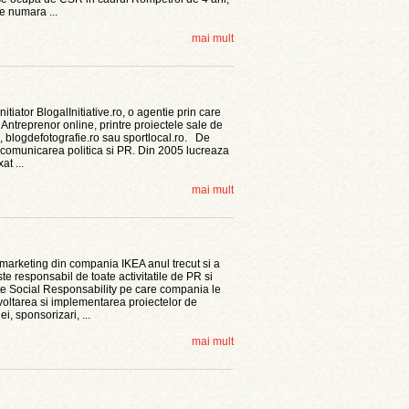
se numara ...
mai mult
itiator BlogalInitiative.ro, o agentie prin care
Antreprenor online, printre proiectele sale de
 blogdefotografie.ro sau sportlocal.ro. De
n comunicarea politica si PR. Din 2005 lucreaza
t ...
mai mult
e marketing din compania IKEA anul trecut si a
te responsabil de toate activitatile de PR si
ate Social Responsability pe care compania le
voltarea si implementarea proiectelor de
, sponsorizari, ...
mai mult