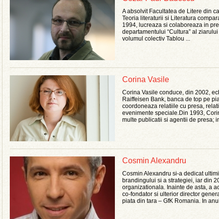
A absolvit Facultatea de Litere din ca
Teoria literaturii si Literatura compa
1994, lucreaza si colaboreaza in pres
departamentului “Cultura” al ziarului
volumul colectiv Tablou ...
Corina Vasile
Corina Vasile conduce, din 2002, ec
Raiffeisen Bank, banca de top pe pia
coordoneaza relatiile cu presa, relat
evenimente speciale.Din 1993, Corina 
multe publicatii si agentii de presa; in
Cosmin Alexandru
Cosmin Alexandru si-a dedicat ultimii
brandingului si a strategiei, iar din
organizationala. Inainte de asta, a a
co-fondator si ulterior director gene
piata din tara – GfK Romania. In anul