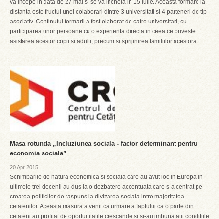
va incepe in data de 27 mai si se va incheia in 15 iulie. Aceasta formare la
distanta este fructul unei colaborari dintre 3 universitati si 4 parteneri de tip
asociativ. Continutul formarii a fost elaborat de catre universitari, cu
participarea unor persoane cu o experienta directa in ceea ce priveste
asistarea acestor copii si adulti, precum si sprijinirea familiilor acestora.
Masa rotunda „Incluziunea sociala - factor determinant pentru
economia sociala”
20 Apr 2015
Schimbarile de natura economica si sociala care au avut loc in Europa in
ultimele trei decenii au dus la o dezbatere accentuata care s-a centrat pe
crearea politicilor de raspuns la divizarea sociala intre majoritatea
cetatenilor. Aceasta masura a venit ca urmare a faptului ca o parte din
cetateni au profitat de oportunitatile crescande si si-au imbunatatit conditiile