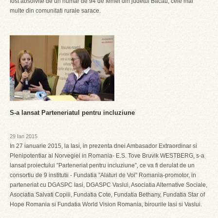
fost absolvite de un numar de 94 de femei din judetul Bacau, cele mai
multe din comunitati rurale sarace.
S-a lansat Parteneriatul pentru incluziune
29 Ian 2015
In 27 ianuarie 2015, la Iasi, in prezenta dnei Ambasador Extraordinar si
Plenipotentiar al Norvegiei in Romania- E.S. Tove Bruvik WESTBERG, s-a
lansat proiectului ”Parteneriat pentru incluziune”, ce va fi derulat de un
consortiu de 9 institutii - Fundatia ”Alaturi de Voi” Romania-promotor, in
parteneriat cu DGASPC Iasi, DGASPC Vaslui, Asociatia Alternative Sociale,
Asociatia Salvati Copiii, Fundatia Cote, Fundatia Bethany, Fundatia Star of
Hope Romania si Fundatia World Vision Romania, birourile Iasi si Vaslui.