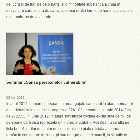
de lucru si de trai, pe de o parte, si o minoritate substantiala chiar in
dezvoltare care sufera de saracie, somaj si alte forme de handicap social si
economic, pe de alta parte.
Seminar „Sansa persoanelor vulnerabile’’
03 Apr 2015
In anul 2014, numarul persoanelor neangajate care sunt in afara perioadei
de indemnizatie a crescut progresiv: 326.103 persoane in iunie 2014, fata
de 272.558 in iunie 2012. In afara statisticilor oficiale exista sute de mii de
persoane care inca reprezinta un « grup invizibil ». Acestea nu se afla pe
lista beneficiarilor de ajutor de somaj, nici pe piata oficiala a muncii si
ramân in continuare in zona gri sau neagra a pietei muncii, in situatie de