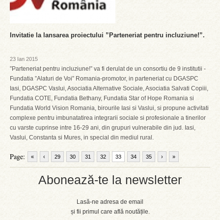
Invitatie la lansarea proiectului ”Parteneriat pentru incluziune!”.
23 Ian 2015
”Parteneriat pentru incluziune!” va fi derulat de un consortiu de 9 institutii -
Fundatia ”Alaturi de Voi” Romania-promotor, in parteneriat cu DGASPC
Iasi, DGASPC Vaslui, Asociatia Alternative Sociale, Asociatia Salvati Copiii,
Fundatia COTE, Fundatia Bethany, Fundatia Star of Hope Romania si
Fundatia World Vision Romania, birourile Iasi si Vaslui, si propune activitati
complexe pentru imbunatatirea integrarii sociale si profesionale a tinerilor
cu varste cuprinse intre 16-29 ani, din grupuri vulnerabile din jud. Iasi,
Vaslui, Constanta si Mures, in special din mediul rural.
Page:
«
‹
29
30
31
32
33
34
35
›
»
Abonează-te la newsletter
Lasă-ne adresa de email
și fii primul care află noutățile.