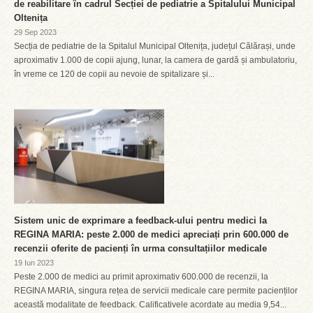
de reabilitare în cadrul Secției de pediatrie a Spitalului Municipal
Oltenița
29 Sep 2023
Secția de pediatrie de la Spitalul Municipal Oltenița, județul Călărași, unde
aproximativ 1.000 de copii ajung, lunar, la camera de gardă și ambulatoriu,
în vreme ce 120 de copii au nevoie de spitalizare și...
Sistem unic de exprimare a feedback-ului pentru medici la
REGINA MARIA: peste 2.000 de medici apreciați prin 600.000 de
recenzii oferite de pacienți în urma consultațiilor medicale
19 Iun 2023
Peste 2.000 de medici au primit aproximativ 600.000 de recenzii, la
REGINA MARIA, singura rețea de servicii medicale care permite pacienților
această modalitate de feedback. Calificativele acordate au media 9,54...