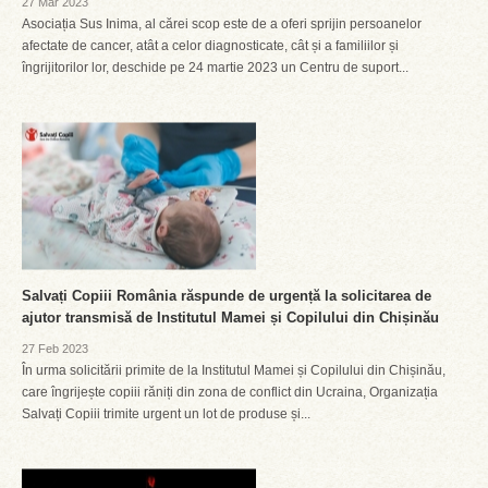
27 Mar 2023
Asociația Sus Inima, al cărei scop este de a oferi sprijin persoanelor
afectate de cancer, atât a celor diagnosticate, cât și a familiilor și
îngrijitorilor lor, deschide pe 24 martie 2023 un Centru de suport...
Salvați Copiii România răspunde de urgență la solicitarea de
ajutor transmisă de Institutul Mamei și Copilului din Chișinău
27 Feb 2023
În urma solicitării primite de la Institutul Mamei și Copilului din Chișinău,
care îngrijește copiii răniți din zona de conflict din Ucraina, Organizația
Salvați Copiii trimite urgent un lot de produse și...