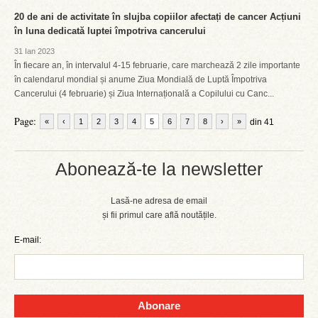
20 de ani de activitate în slujba copiilor afectați de cancer Acțiuni
în luna dedicată luptei împotriva cancerului
31 Ian 2023
În fiecare an, în intervalul 4-15 februarie, care marchează 2 zile importante
în calendarul mondial și anume Ziua Mondială de Luptă Împotriva
Cancerului (4 februarie) și Ziua Internațională a Copilului cu Canc...
Page:
«
‹
1
2
3
4
5
6
7
8
›
»
din 41
Abonează-te la newsletter
Lasă-ne adresa de email
și fii primul care află noutățile.
E-mail:
Abonare