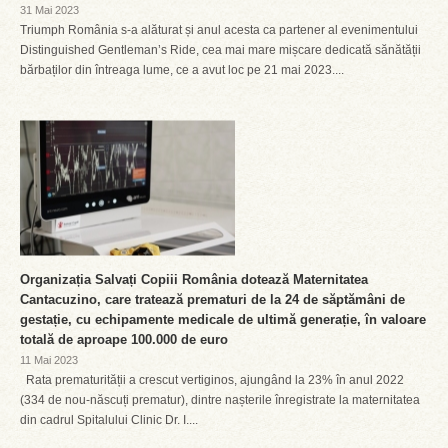
31 Mai 2023
Triumph România s-a alăturat și anul acesta ca partener al evenimentului
Distinguished Gentleman’s Ride, cea mai mare mișcare dedicată sănătății
bărbaților din întreaga lume, ce a avut loc pe 21 mai 2023....
Organizația Salvați Copiii România dotează Maternitatea
Cantacuzino, care tratează prematuri de la 24 de săptămâni de
gestație, cu echipamente medicale de ultimă generație, în valoare
totală de aproape 100.000 de euro
11 Mai 2023
Rata prematurității a crescut vertiginos, ajungând la 23% în anul 2022
(334 de nou-născuți prematur), dintre nașterile înregistrate la maternitatea
din cadrul Spitalului Clinic Dr. I....