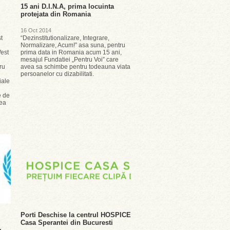
15 ani D.I.N.A, prima locuinta
protejata din Romania
16 Oct 2014
t
“Dezinstitutionalizare, Integrare,
Normalizare, Acum!” asa suna, pentru
Vest
prima data in Romania acum 15 ani,
mesajul Fundatiei „Pentru Voi” care
ru
avea sa schimbe pentru todeauna viata
u
persoanelor cu dizabilitati.
iale
e de
rea
Porti Deschise la centrul HOSPICE
Casa Sperantei din Bucuresti