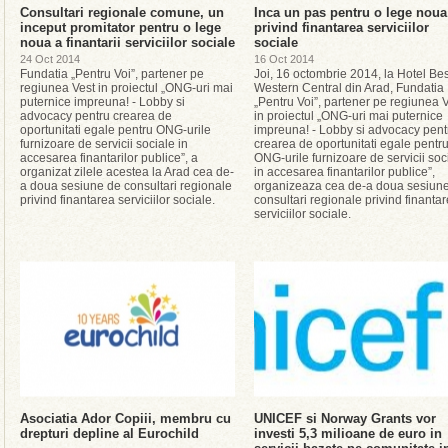
Consultari regionale comune, un
Inca un pas pentru o lege noua
inceput promitator pentru o lege
privind finantarea serviciilor
noua a finantarii serviciilor sociale
sociale
24 Oct 2014
16 Oct 2014
Fundatia „Pentru Voi”, partener pe
Joi, 16 octombrie 2014, la Hotel Bes
regiunea Vest in proiectul „ONG-uri mai
Western Central din Arad, Fundatia
puternice impreuna! - Lobby si
„Pentru Voi”, partener pe regiunea 
advocacy pentru crearea de
in proiectul „ONG-uri mai puternice
oportunitati egale pentru ONG-urile
impreuna! - Lobby si advocacy pent
furnizoare de servicii sociale in
crearea de oportunitati egale pentr
accesarea finantarilor publice”, a
ONG-urile furnizoare de servicii soc
organizat zilele acestea la Arad cea de-
in accesarea finantarilor publice”,
a doua sesiune de consultari regionale
organizeaza cea de-a doua sesiun
privind finantarea serviciilor sociale.
consultari regionale privind finanta
serviciilor sociale.
Asociatia Ador Copiii, membru cu
UNICEF si Norway Grants vor
drepturi depline al Eurochild
investi 5,3 milioane de euro in