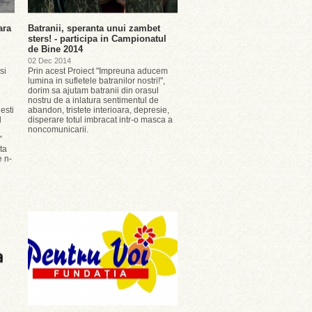
ara
Batranii, speranta unui zambet
sters! - participa in Campionatul
de Bine 2014
02 Dec 2014
si
Prin acest Proiect "Impreuna aducem
lumina in sufletele batranilor nostri!",
dorim sa ajutam batranii din orasul
nostru de a inlatura sentimentul de
esti
abandon, tristete interioara, depresie,
l
disperare totul imbracat intr-o masca a
noncomunicarii.
”
ta
e n-