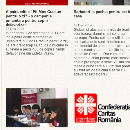
A patra editie “Fii Mos Craciun
Sarbatori la pachet pentru cei f
pentru o zi” - o campanie
casa
umanitara pentru copiii
defavorizati
17 Dec 2014
18 Dec 2014
Globuri stralucitoare, miros de brad 
In perioada 8-22 decembrie 2014 are
scortisoara, daruri si toti cei dragi
loc a patra editie a campaniei
aproape. Pentru cei mai multi dintre
umanitare “Fii Mos Craciun pentru o zi”,
noi, sarbatorile sunt sinonime cu
ce are drept scop sa aduca o bucurie in
sentimentul de caldura pe care-l trai
sufletele a peste 400 de copii si familii
atunci cand se aduna familia in juru
defavorizate din judetul Vaslui.
mesei de Craciun. Dar cum arata
sarbatorile celor pentru care “acasa
este o prelungire a strazii? Cum ara
mesele celor care au uitat sau poat
au stiut niciodata cum e sa fie cu
adevarat sarbatoare?