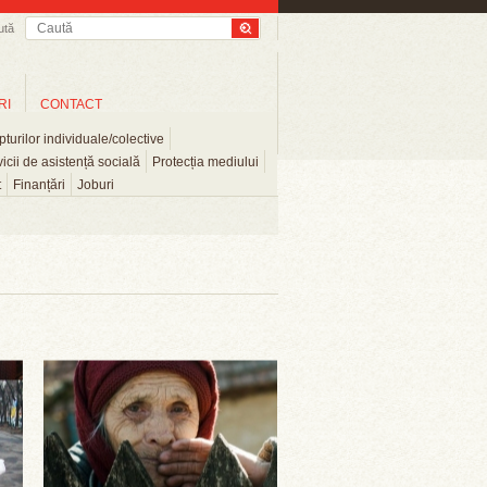
ută
RI
CONTACT
turilor individuale/colective
icii de asistență socială
Protecția mediului
t
Finanțări
Joburi