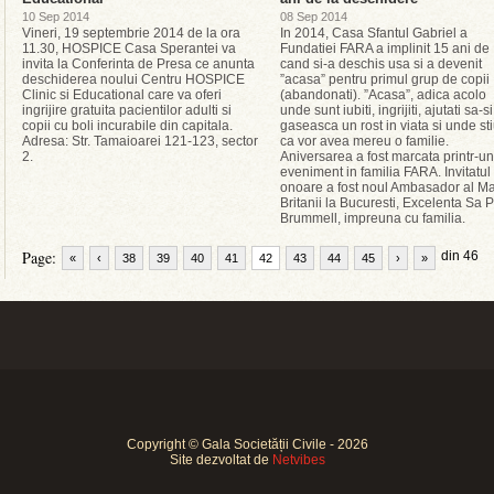
10 Sep 2014
08 Sep 2014
Vineri, 19 septembrie 2014 de la ora
In 2014, Casa Sfantul Gabriel a
11.30, HOSPICE Casa Sperantei va
Fundatiei FARA a implinit 15 ani de
invita la Conferinta de Presa ce anunta
cand si-a deschis usa si a devenit
deschiderea noului Centru HOSPICE
”acasa” pentru primul grup de copii
Clinic si Educational care va oferi
(abandonati). ”Acasa”, adica acolo
ingrijire gratuita pacientilor adulti si
unde sunt iubiti, ingrijiti, ajutati sa-si
copii cu boli incurabile din capitala.
gaseasca un rost in viata si unde st
Adresa: Str. Tamaioarei 121-123, sector
ca vor avea mereu o familie.
2.
Aniversarea a fost marcata printr-un
eveniment in familia FARA. Invitatul
onoare a fost noul Ambasador al Ma
Britanii la Bucuresti, Excelenta Sa 
Brummell, impreuna cu familia.
Page:
din 46
«
‹
38
39
40
41
42
43
44
45
›
»
Copyright © Gala Societății Civile - 2026
Site dezvoltat de
Netvibes