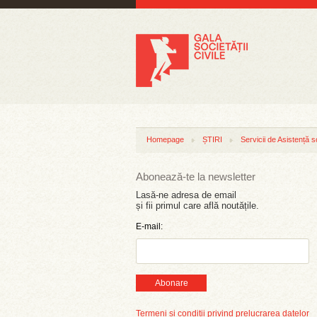
Homepage
ȘTIRI
Servicii de Asistență s
Abonează-te la newsletter
Lasă-ne adresa de email
și fii primul care află noutățile.
E-mail:
Abonare
Termeni și condiții privind prelucrarea datelor