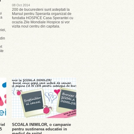
n
08 Oct 2014
200 de bucuresteni sunt asteptati la
au
Marsul pentru Speranta organizat de
la
fundatia HOSPICE Casa Sperantei cu
ocazia Zile Mondiale Hospice si vor
vizita noul centru din capitala.
iei,
 din
et
ste
iel
SCOALA INIMILOR, o campanie
5
pentru sustinerea educatiei in
mediul de spital