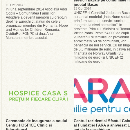
servicii bazate pe comunitate i
judetul Bacau
16 Oct 2014
13 Oct 2014
In luna septembrie 2014 Asociatia Ador
UNICEF si Consiliul Judetean Bac
Copiii – Comunitatea Familiilor
au lansat modelul „Incluziune socia
Adoptive a devenit membru cu drepturi
prin furnizarea de servicii sociale
depline Eurochild, alaturi de cele 3
integrate la nivel comunitar”, in
organizatii membre din Romania, Hope
prezenta Primului Ministru al Roman
and Homes for Children Romania,
Victor Ponta. Peste 54.000 de copii
OvidiuRo, FONPC si dna. Ana
vulnerabili si familiile lor, provenind
Muntean, membru asociat.
aproximativ 50 de comunitati, vor
beneficia de noi servicii. Cu un bug
de 5,3 milioane de euro, initiativa e
finantata de Norway Grants (3,3
milioane de euro) si UNICEF (2
milioane de euro).
Ceremonie de inaugurare a noului
Centrul rezidential Sfantul Gabr
Centru HOSPICE Clinic si
al Fundatiei FARA a aniversat 1
Educational
ani de la deschidere