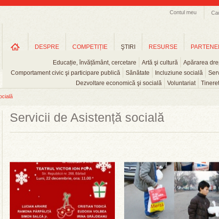
Contul meu
Ca
DESPRE
COMPETIȚIE
ŞTIRI
RESURSE
PARTENE
Educație, învățământ, cercetare
Artă şi cultură
Apărarea drep
Comportament civic şi participare publică
Sănătate
Incluziune socială
Serv
Dezvoltare economică şi socială
Voluntariat
Tinere
ocială
Servicii de Asistență socială