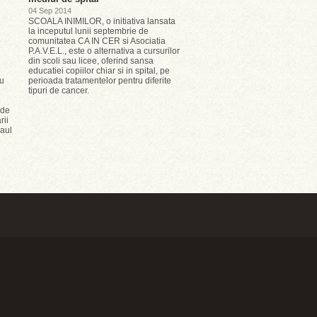
04 Sep 2014
SCOALA INIMILOR, o initiativa lansata
la inceputul lunii septembrie de
comunitatea CA IN CER si Asociatia
P.A.V.E.L., este o alternativa a cursurilor
din scoli sau licee, oferind sansa
educatiei copiilor chiar si in spital, pe
iu
perioada tratamentelor pentru diferite
tipuri de cancer.
 de
rii
Paul