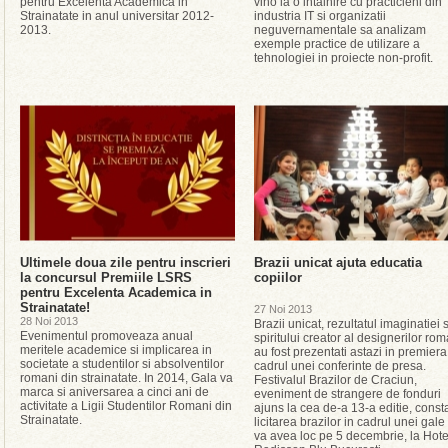
pentru Excelenta Academica in
vino la o intalnire cu practicieni din
Strainatate in anul universitar 2012-
industria IT si organizatii
2013.
neguvernamentale sa analizam
exemple practice de utilizare a
tehnologiei in proiecte non-profit.
Ultimele doua zile pentru inscrieri
Brazii unicat ajuta educatia
la concursul Premiile LSRS
copiilor
pentru Excelenta Academica in
Strainatate!
27 Noi 2013
28 Noi 2013
Brazii unicat, rezultatul imaginatiei s
Evenimentul promoveaza anual
spiritului creator al designerilor rom
meritele academice si implicarea in
au fost prezentati astazi in premiera
societate a studentilor si absolventilor
cadrul unei conferinte de presa.
romani din strainatate. In 2014, Gala va
Festivalul Brazilor de Craciun,
marca si aniversarea a cinci ani de
eveniment de strangere de fonduri
activitate a Ligii Studentilor Romani din
ajuns la cea de-a 13-a editie, const
Strainatate.
licitarea brazilor in cadrul unei gale
va avea loc pe 5 decembrie, la Hote