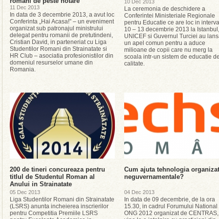
romani de peste hotare
10 Dec 2013
11 Dec 2013
La ceremonia de deschidere a
In data de 3 decembrie 2013, a avut loc
Conferintei Ministeriale Regionale
Conferinta „Hai Acasa!” – un eveniment
pentru Educatie ce are loc in interva
organizat sub patronajul ministrului
10 – 13 decembrie 2013 la Istanbul
delegat pentru romanii de pretutindeni,
UNICEF si Guvernul Turciei au lans
Cristian David, in parteneriat cu Liga
un apel comun pentru a aduce
Studentilor Romani din Strainatate si
milioane de copii care nu merg la
HR Club – asociatia profesionistilor din
scoala intr-un sistem de educatie d
domeniul resurselor umane din
calitate.
Romania.
200 de tineri concureaza pentru
Cum ajuta tehnologia organizat
titlul de Studentul Roman al
neguvernamentale?
Anului in Strainatate
05 Dec 2013
04 Dec 2013
Liga Studentilor Romani din Strainatate
In data de 09 decembrie, de la ora
(LSRS) anunta incheierea inscrierilor
15.30, in cadrul Forumului National
pentru Competitia Premiile LSRS
ONG 2012 organizat de CENTRAS,