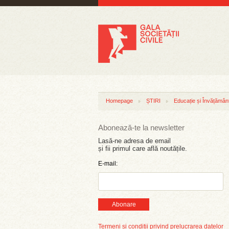
Homepage
ȘTIRI
Educație și Învățămân
Abonează-te la newsletter
Lasă-ne adresa de email
și fii primul care află noutățile.
E-mail:
Abonare
Termeni și condiții privind prelucrarea datelor