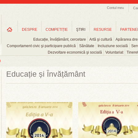
Contul meu
Ca
DESPRE
COMPETIȚIE
ŞTIRI
RESURSE
PARTENE
Educație, învățământ, cercetare
Artă şi cultură
Apărarea drep
Comportament civic şi participare publică
Sănătate
Incluziune socială
Serv
Dezvoltare economică şi socială
Voluntariat
Tinere
t
Educație și Învățământ