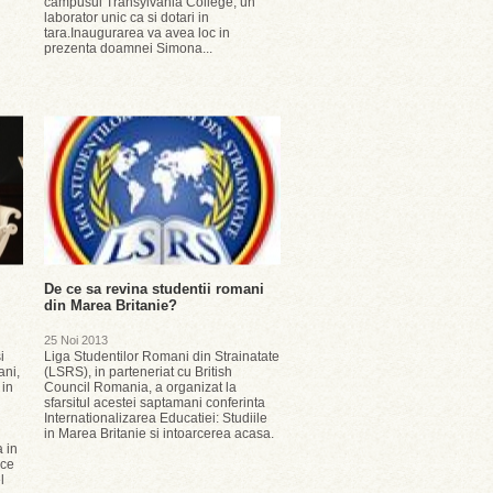
campusul Transylvania College, un
laborator unic ca si dotari in
tara.Inaugurarea va avea loc in
prezenta doamnei Simona...
De ce sa revina studentii romani
din Marea Britanie?
25 Noi 2013
i
Liga Studentilor Romani din Strainatate
ani,
(LSRS), in parteneriat cu British
 in
Council Romania, a organizat la
sfarsitul acestei saptamani conferinta
Internationalizarea Educatiei: Studiile
in Marea Britanie si intoarcerea acasa.
a in
 ce
l