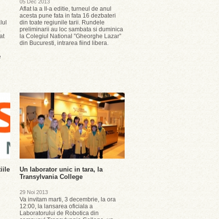
05 Dec 2013
Aflat la a II-a editie, turneul de anul
acesta pune fata in fata 16 dezbateri
lul
din toate regiunile tarii. Rundele
,
preliminarii au loc sambata si duminica
at
la Colegiul National ”Gheorghe Lazar”
din Bucuresti, intrarea fiind libera.
e
iile
Un laborator unic in tara, la
Transylvania College
29 Noi 2013
Va invitam marti, 3 decembrie, la ora
12:00, la lansarea oficiala a
Laboratorului de Robotica din