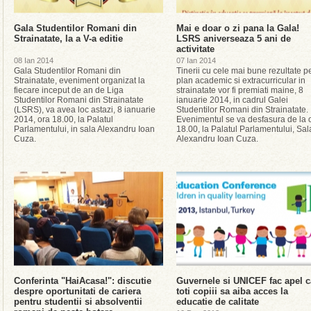
Gala Studentilor Romani din
Mai e doar o zi pana la Gala!
Strainatate, la a V-a editie
LSRS aniverseaza 5 ani de
activitate
08 Ian 2014
07 Ian 2014
Gala Studentilor Romani din
Tinerii cu cele mai bune rezultate p
Strainatate, eveniment organizat la
plan academic si extracurricular in
fiecare inceput de an de Liga
strainatate vor fi premiati maine, 8
Studentilor Romani din Strainatate
ianuarie 2014, in cadrul Galei
(LSRS), va avea loc astazi, 8 ianuarie
Studentilor Romani din Strainatate.
2014, ora 18.00, la Palatul
Evenimentul se va desfasura de la 
Parlamentului, in sala Alexandru Ioan
18.00, la Palatul Parlamentului, Sal
Cuza.
Alexandru Ioan Cuza.
Conferinta "HaiAcasa!": discutie
Guvernele si UNICEF fac apel c
despre oportunitati de cariera
toti copiii sa aiba acces la
pentru studentii si absolventii
educatie de calitate