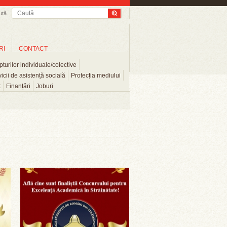
ută
RI
CONTACT
turilor individuale/colective
icii de asistență socială
Protecția mediului
t
Finanțări
Joburi