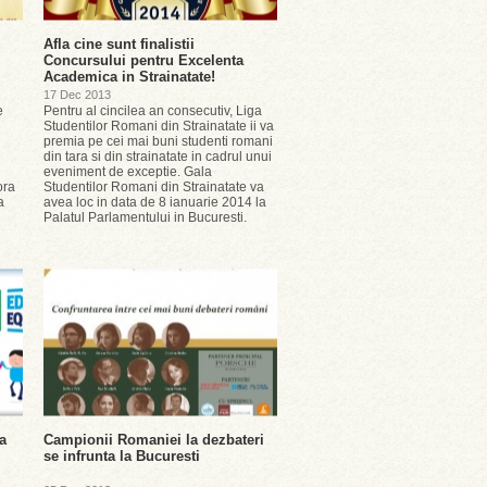
Afla cine sunt finalistii
Concursului pentru Excelenta
Academica in Strainatate!
17 Dec 2013
e
Pentru al cincilea an consecutiv, Liga
Studentilor Romani din Strainatate ii va
premia pe cei mai buni studenti romani
din tara si din strainatate in cadrul unui
eveniment de exceptie. Gala
ora
Studentilor Romani din Strainatate va
a
avea loc in data de 8 ianuarie 2014 la
Palatul Parlamentului in Bucuresti.
a
Campionii Romaniei la dezbateri
se infrunta la Bucuresti