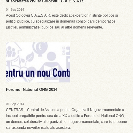
si societatea civila/ Colocviul C.A.E.S.A.R.
04 Sep 2014
Acest Colocviu C.A.E.S.A.R. este dedicat expertilor în stiinte politice si
politici publice, cu specializare în domeniul consolidarii democratice,
justitiei, administratiei publice sau al altor domenii relevante.
Forumul National ONG 2014
01 Sep 2014
CENTRAS – Centrul de Asistenta pentru Organizatii Neguvernamentale a
inceput pregatirile pentru cea de-a XX-a editie a Forumului National ONG,
un demers colaborativ al organizatiilor neguvernamentale, care isi propune
sa raspunda nevoilor reale ale acestora.