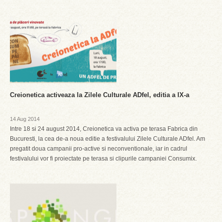
Creionetica activeaza la Zilele Culturale ADfel, editia a IX-a
14 Aug 2014
Intre 18 si 24 august 2014, Creionetica va activa pe terasa Fabrica din
Bucuresti, la cea de-a noua editie a festivalului Zilele Culturale ADfel. Am
pregatit doua campanii pro-active si neconventionale, iar in cadrul
festivalului vor fi proiectate pe terasa si clipurile campaniei Consumix.