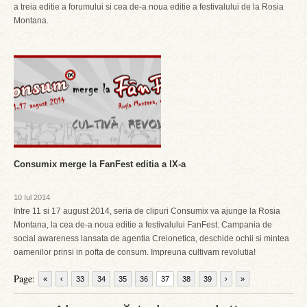
a treia editie a forumului si cea de-a noua editie a festivalului de la Rosia
Montana.
Consumix merge la FanFest editia a IX-a
10 Iul 2014
Intre 11 si 17 august 2014, seria de clipuri Consumix va ajunge la Rosia
Montana, la cea de-a noua editie a festivalului FanFest. Campania de
social awareness lansata de agentia Creionetica, deschide ochii si mintea
oamenilor prinsi in pofta de consum. Impreuna cultivam revolutia!
Page:
«
‹
33
34
35
36
37
38
39
›
»